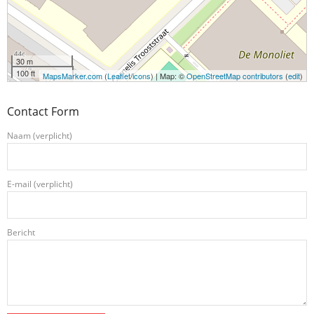
30 m
100 ft
MapsMarker.com
(
Leaflet
/
icons
) | Map: ©
OpenStreetMap contributors
(
edit
)
Contact Form
Naam (verplicht)
E-mail (verplicht)
Bericht