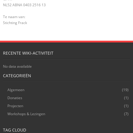
NL52 ABNA 0403 2516 13
Te naam van:
Stichting Frack
RECENTE WIKI-ACTIVITEIT
No data available
CATEGORIEËN
Algemeen
(19)
Donaties
(1)
Projecten
(1)
Workshops & Lezingen
(7)
TAG CLOUD