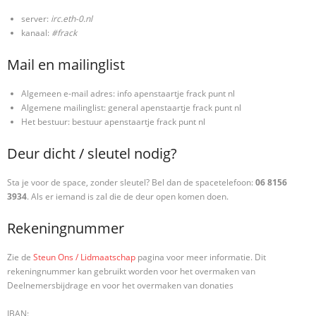
server:
irc.eth-0.nl
kanaal:
#frack
Mail en mailinglist
Algemeen e-mail adres: info apenstaartje frack punt nl
Algemene mailinglist: general apenstaartje frack punt nl
Het bestuur: bestuur apenstaartje frack punt nl
Deur dicht / sleutel nodig?
Sta je voor de space, zonder sleutel? Bel dan de spacetelefoon:
06 8156
3934
. Als er iemand is zal die de deur open komen doen.
Rekeningnummer
Zie de
Steun Ons / Lidmaatschap
pagina voor meer informatie. Dit
rekeningnummer kan gebruikt worden voor het overmaken van
Deelnemersbijdrage en voor het overmaken van donaties
IBAN: