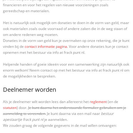
financieren en voor het regelen van nieuwe voorzieningen zoals
gereedschap en materialen.
Het is natuurlijk ook mogelijk om donaties te doen in de vorm van geld, maar
ook materialen zoals oude voorraad of andere zaken die in de weg staan of
om andere redenen weg moeten.
Donaties in de vorm van geld kun je overmaken op onze rekening, die je kunt
vinden bij de
contact informatie pagina
. Voor andere donaties kun je contact
opnemen met het bestuur via info at frack punt nl.
Helpende handen of goeie ideeën voor een samenwerking zijn natuurlijk ook
enorm welkom! Neem contact op met het bestuur via info at frack punt nl om
de mogelijkheden te bespreken.
Deelnemer worden
Als je deelnemer wilt worden lees dan allereerst het
reglement
(en de
statuten
) door.
Je kunt daarna het onderstaande formulier gebruiken om je
aanmelding te verzenden.
Je kunt daarna via een mail naar
bestuur
apestaartje frack punt nl
je aanmelden.
We zouden graag de volgende gegevens in de mail willen ontvangen: