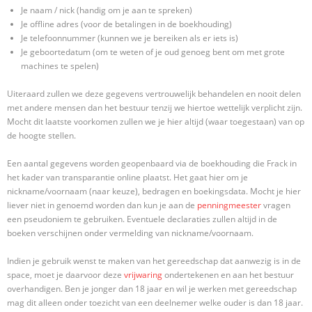
Je naam / nick (handig om je aan te spreken)
Je offline adres (voor de betalingen in de boekhouding)
Je telefoonnummer (kunnen we je bereiken als er iets is)
Je geboortedatum (om te weten of je oud genoeg bent om met grote
machines te spelen)
Uiteraard zullen we deze gegevens vertrouwelijk behandelen en nooit delen
met andere mensen dan het bestuur tenzij we hiertoe wettelijk verplicht zijn.
Mocht dit laatste voorkomen zullen we je hier altijd (waar toegestaan) van op
de hoogte stellen.
Een aantal gegevens worden geopenbaard via de boekhouding die Frack in
het kader van transparantie online plaatst. Het gaat hier om je
nickname/voornaam (naar keuze), bedragen en boekingsdata. Mocht je hier
liever niet in genoemd worden dan kun je aan de
penningmeester
vragen
een pseudoniem te gebruiken. Eventuele declaraties zullen altijd in de
boeken verschijnen onder vermelding van nickname/voornaam.
Indien je gebruik wenst te maken van het gereedschap dat aanwezig is in de
space, moet je daarvoor deze
vrijwaring
ondertekenen en aan het bestuur
overhandigen. Ben je jonger dan 18 jaar en wil je werken met gereedschap
mag dit alleen onder toezicht van een deelnemer welke ouder is dan 18 jaar.