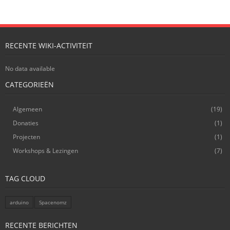
RECENTE WIKI-ACTIVITEIT
No data available
CATEGORIEËN
Algemeen
(19)
Donaties
(1)
Projecten
(1)
Workshops & Lezingen
(7)
TAG CLOUD
arduino
Spacenomz
RECENTE BERICHTEN