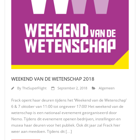
WEEKEND VAN DE WETENSCHAP 2018
By
TheSuperFlight
September 2, 2018
Algemeen
Frack opent haar deuren tijdens het ‘Weekend van de Wetenschap’
6 & 7 oktober van 11:00 tot ongeveer 17:00! Het weekend van de
wetenschap is een nationaal evenement georganiseerd door
Nemo. Tijdens dit evenement openen bedrijven, instellingen en
musea haar deuren voor het publiek. Ook dit jaar zal Frack hier
weer aan meedoen. Tijdens dit […]