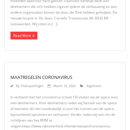
maanden daarvoor hard geklust. Daarvoor hartelijk dank aan
deelnemers die zich hebben ingezet tijdens de verbouwing en aan
andere organisaties binnen de doas die flink hebben geholpen. De
nieuwe locatie is: De doas, Cornelis Trooststraat 48, 8932 BR
Leeuwarden. Wij zitten in […]
Read More
MAATREGELEN CORONAVIRUS
By
TheSuperFlight
March 16, 2020
Algemeen
In verband met het coronavirus (covid-19) sluiten wij de space voor
niet-deelnemers. Voor deelnemers raden wij bezoek van de space
af wanneer dit niet noodzakelijk is voor het runnen van de space,
bijvoorbeeld opruimen en verhuizen. Verder raden wij aan om de
richtlijnen van het RIVM te
volgen.https://www.rijksoverheid.nl/onderwerpen/coronavirus-