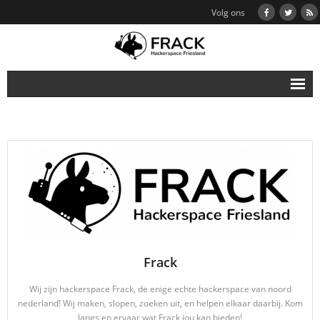
Volg ons
Home
Over Frack
Steun Ons / Lidmaatschap
Agenda
Contact
Wiki
Frack
Wij zijn hackerspace Frack, de enige echte hackerspace van noord
nederland! Wij maken, slopen, zoeken uit, en helpen elkaar daarbij. Kom
langs en ervaar wat Frack jou kan bieden!