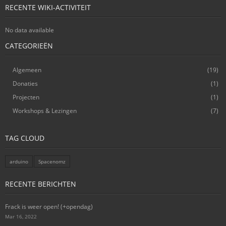
RECENTE WIKI-ACTIVITEIT
No data available
CATEGORIEËN
Algemeen
(19)
Donaties
(1)
Projecten
(1)
Workshops & Lezingen
(7)
TAG CLOUD
arduino
Spacenomz
RECENTE BERICHTEN
Frack is weer open! (+opendag)
Mar 16, 2022