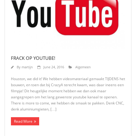
FRACK OP YOUTUBE!
By
martijn
June 24, 2016
Algemeen
Houston, we did it! We hebben videomateriaal gemaakt TIJDENS het
bouwen, en toen dat bij CrazyA terecht kwam, was daar ineens een
filmpje! Dit heugelijke moment hebben we dan ook maar
aangegrepen om het lang gewenste youtube kanaal te openen.
There is more to come, we hebben de smaak te pakken. Denk CNC,
denk aluminiumgieten, […]
Read More