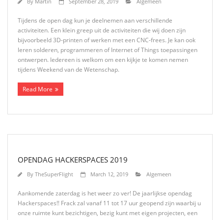
By
Martin
September 28, 2019
Algemeen
Tijdens de open dag kun je deelnemen aan verschillende
activiteiten. Een klein greep uit de activiteiten die wij doen zijn
bijvoorbeeld 3D-printen of werken met een CNC-frees. Je kan ook
leren solderen, programmeren of Internet of Things toepassingen
ontwerpen. Iedereen is welkom om een kijkje te komen nemen
tijdens Weekend van de Wetenschap.
Read More
OPENDAG HACKERSPACES 2019
By
TheSuperFlight
March 12, 2019
Algemeen
Aankomende zaterdag is het weer zo ver! De jaarlijkse opendag
Hackerspaces!! Frack zal vanaf 11 tot 17 uur geopend zijn waarbij u
onze ruimte kunt bezichtigen, bezig kunt met eigen projecten, een