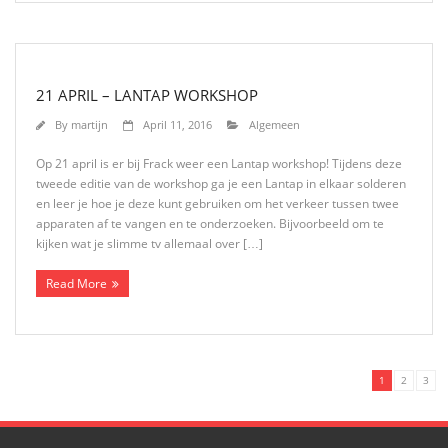
21 APRIL – LANTAP WORKSHOP
By
martijn
April 11, 2016
Algemeen
Op 21 april is er bij Frack weer een Lantap workshop! Tijdens deze
tweede editie van de workshop ga je een Lantap in elkaar solderen
en leer je hoe je deze kunt gebruiken om het verkeer tussen twee
apparaten af te vangen en te onderzoeken. Bijvoorbeeld om te
kijken wat je slimme tv allemaal over […]
Read More
1
2
3