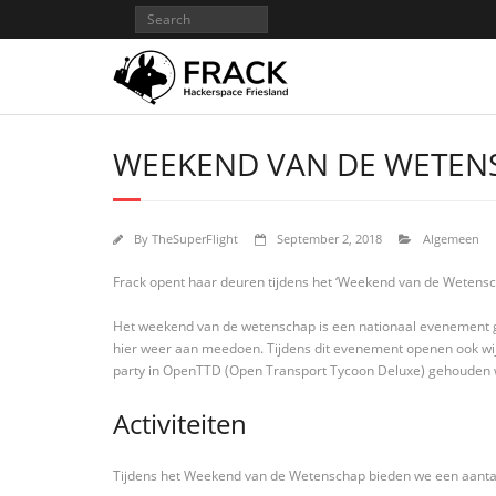
WEEKEND VAN DE WETEN
By
TheSuperFlight
September 2, 2018
Algemeen
Frack opent haar deuren tijdens het ‘Weekend van de Wetensch
Het weekend van de wetenschap is een nationaal evenement ge
hier weer aan meedoen. Tijdens dit evenement openen ook wij o
party in OpenTTD (Open Transport Tycoon Deluxe) gehoude
Activiteiten
Tijdens het Weekend van de Wetenschap bieden we een aantal 