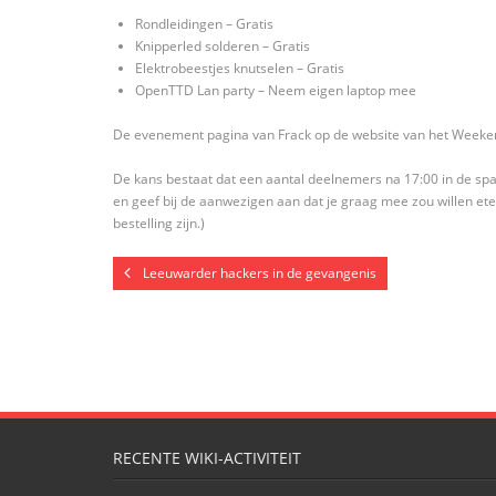
Rondleidingen – Gratis
Knipperled solderen – Gratis
Elektrobeestjes knutselen – Gratis
OpenTTD Lan party – Neem eigen laptop mee
De evenement pagina van Frack op de website van het Weeke
De kans bestaat dat een aantal deelnemers na 17:00 in de spa
en geef bij de aanwezigen aan dat je graag mee zou willen eten,
bestelling zijn.)
Leeuwarder hackers in de gevangenis
RECENTE WIKI-ACTIVITEIT