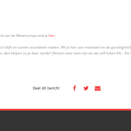
nd van de Wetenschap vind je
hier
.
ce blijft en samen avondeten maken. Wil je hier aan meedoen en de gezellighei
 dan helpen ze je daar verder! (Kosten voor eten zijn als we zelf koken €4,-. Als
Deel dit bericht