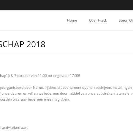
Home
Over Frack
Steun O
SCHAP 2018
ap’ 6 & 7 oktober van 11:00 tot ongeveer 17:00!
organiseerd door Nemo. Tijdens dit evenement openen bedrijven, instellingen en
nze deuren en willen we iedereen door middel van onze activiteiten laten zien w
n worden waaraan iedereen mee mag doen.
activiteiten aan: