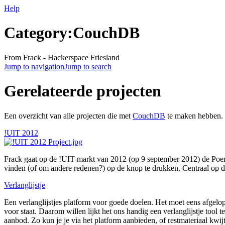
Help
Category:CouchDB
From Frack - Hackerspace Friesland
Jump to navigation
Jump to search
Gerelateerde projecten
Een overzicht van alle projecten die met
CouchDB
te maken hebben.
!UIT 2012
Frack gaat op de !UIT-markt van 2012 (op 9 september 2012) de Poer
vinden (of om andere redenen?) op de knop te drukken. Centraal op d
Verlanglijstje
Een verlanglijstjes platform voor goede doelen. Het moet eens afgelop
voor staat. Daarom willen lijkt het ons handig een verlanglijstje tool
aanbod. Zo kun je je via het platform aanbieden, of restmateriaal kwijt