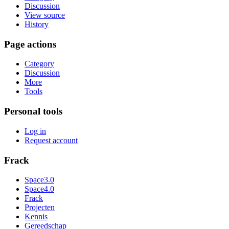
Discussion
View source
History
Page actions
Category
Discussion
More
Tools
Personal tools
Log in
Request account
Frack
Space3.0
Space4.0
Frack
Projecten
Kennis
Gereedschap