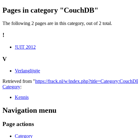
Pages in category "CouchDB"
The following 2 pages are in this category, out of 2 total.
!
!UIT 2012
V
Verlanglijstje
Retrieved from "
https://frack.nl/w/index.php?title=Category:Couc
Category
:
Kennis
Navigation menu
Page actions
Category