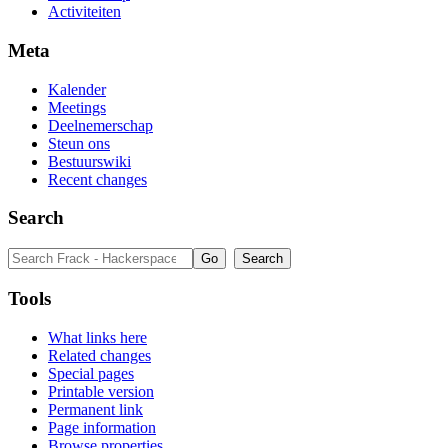
Activiteiten
Meta
Kalender
Meetings
Deelnemerschap
Steun ons
Bestuurswiki
Recent changes
Search
Tools
What links here
Related changes
Special pages
Printable version
Permanent link
Page information
Browse properties