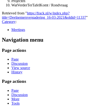
Projecten
WatVerderTerTafelKomt / Rondvraag
Retrieved from "
https://frack.nl/w/index.php?
title=Deelnemersvergadering_16-03-2021&oldid=11337
"
Category
:
Meetings
Navigation menu
Page actions
Page
Discussion
View source
History
Page actions
Page
Discussion
More
Tools