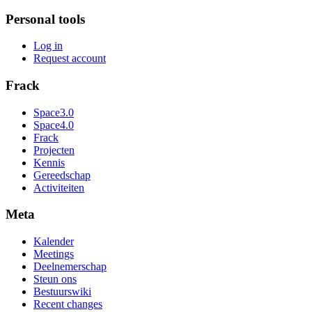
Personal tools
Log in
Request account
Frack
Space3.0
Space4.0
Frack
Projecten
Kennis
Gereedschap
Activiteiten
Meta
Kalender
Meetings
Deelnemerschap
Steun ons
Bestuurswiki
Recent changes