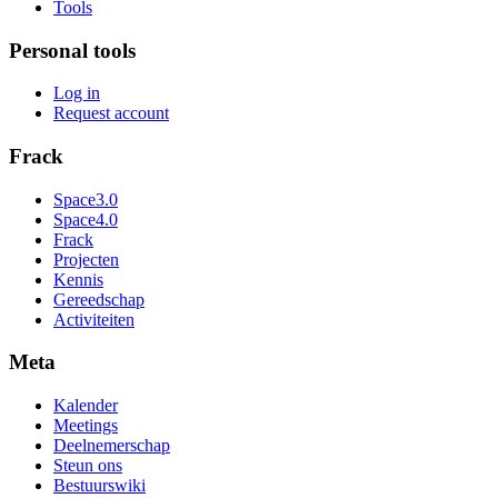
Tools
Personal tools
Log in
Request account
Frack
Space3.0
Space4.0
Frack
Projecten
Kennis
Gereedschap
Activiteiten
Meta
Kalender
Meetings
Deelnemerschap
Steun ons
Bestuurswiki