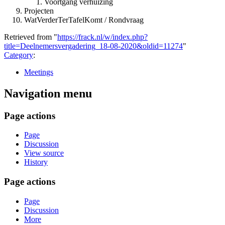
Voortgang verhuizing
Projecten
WatVerderTerTafelKomt / Rondvraag
Retrieved from "
https://frack.nl/w/index.php?
title=Deelnemersvergadering_18-08-2020&oldid=11274
"
Category
:
Meetings
Navigation menu
Page actions
Page
Discussion
View source
History
Page actions
Page
Discussion
More