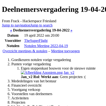
Deelnemersvergadering 19-04-2
From Frack - Hackerspace Friesland
Jump to navigation
Jump to search
«
Deelnemersvergadering 19-04-2022
»
Datum
19 april 2022 om 20:00
Voorzitter
TheSuperFlight
Notulen
Notulen Meeting 2022-04-19
Overzicht meetings & notulen
–
Meeting toevoegen
Goedkeuren notulen vorige vergadering
Punten vorige vergadering
Eigen stoppenkast bouwen voor de nieuwe ruimte
Jan_v2
Jan_v2
Rol
:
Werkt aan
: Geen projecten :(
Mededelingen van het bestuur
Financieel overzicht
Voortgang verkoop
Voorstellen van deelnemers
Activiteiten
Projecten