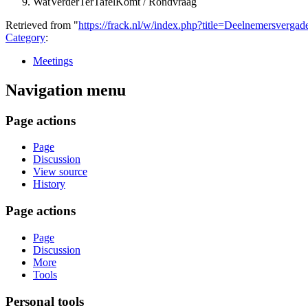
WatVerderTerTafelKomt / Rondvraag
Retrieved from "
https://frack.nl/w/index.php?title=Deelnemersverg
Category
:
Meetings
Navigation menu
Page actions
Page
Discussion
View source
History
Page actions
Page
Discussion
More
Tools
Personal tools