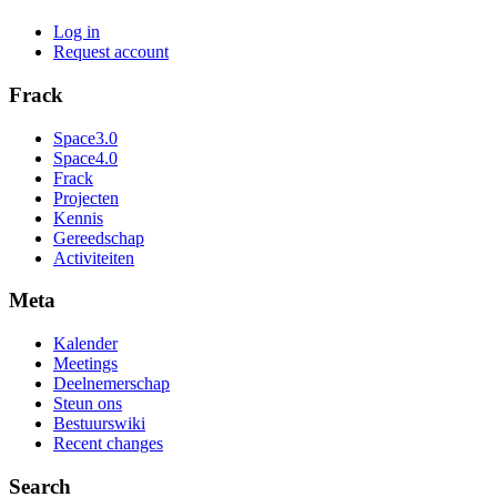
Log in
Request account
Frack
Space3.0
Space4.0
Frack
Projecten
Kennis
Gereedschap
Activiteiten
Meta
Kalender
Meetings
Deelnemerschap
Steun ons
Bestuurswiki
Recent changes
Search