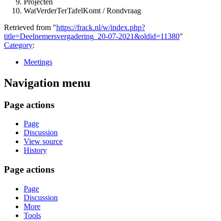
Projecten
WatVerderTerTafelKomt / Rondvraag
Retrieved from "
https://frack.nl/w/index.php?
title=Deelnemersvergadering_20-07-2021&oldid=11380
"
Category
:
Meetings
Navigation menu
Page actions
Page
Discussion
View source
History
Page actions
Page
Discussion
More
Tools