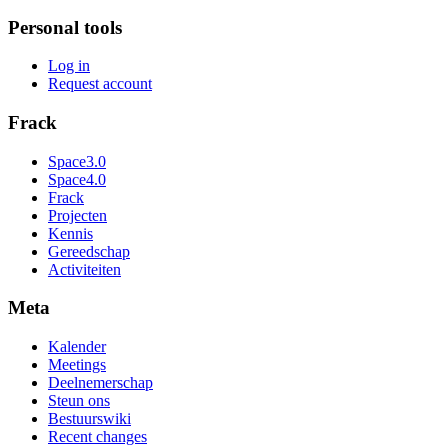
Personal tools
Log in
Request account
Frack
Space3.0
Space4.0
Frack
Projecten
Kennis
Gereedschap
Activiteiten
Meta
Kalender
Meetings
Deelnemerschap
Steun ons
Bestuurswiki
Recent changes