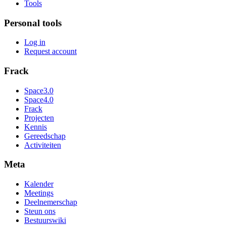
Tools
Personal tools
Log in
Request account
Frack
Space3.0
Space4.0
Frack
Projecten
Kennis
Gereedschap
Activiteiten
Meta
Kalender
Meetings
Deelnemerschap
Steun ons
Bestuurswiki