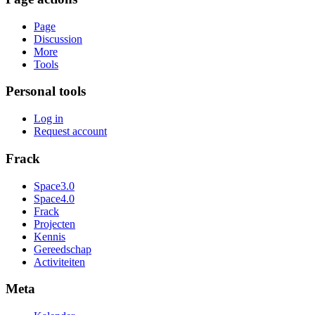
Page
Discussion
More
Tools
Personal tools
Log in
Request account
Frack
Space3.0
Space4.0
Frack
Projecten
Kennis
Gereedschap
Activiteiten
Meta