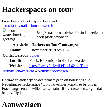
Hackerspaces on tour
From Frack - Hackerspace Friesland
Jump to navigation
Jump to search
Je kijkt naar een activiteit die in het verleden
heeft plaatsgevonden
Activiteit: "Hackers on Tour" ontvangst
Datum
3 november 2018 om 13:45
Contactpersoon
Spider
Locatie
Frack, Blokhuisplein 40, Leeuwarden
Website
https://hack42.nl/wiki/Hack42 on Tour
Activiteitenoverzicht
–
Activiteit toevoegen
Hack42 en ander space-deelnemers gaan on tour langs alle
Nederlandse hackerspace? Op 3 november komen ze bij ons in
Frack langs, en dan willen we ze natuurlijk verassen en zorgen dat
het gezellig is.
Aanwezigen