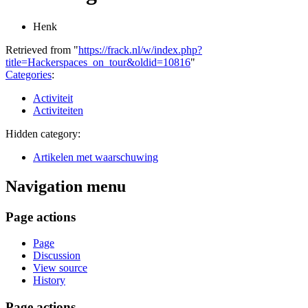
Henk
Retrieved from "
https://frack.nl/w/index.php?
title=Hackerspaces_on_tour&oldid=10816
"
Categories
:
Activiteit
Activiteiten
Hidden category:
Artikelen met waarschuwing
Navigation menu
Page actions
Page
Discussion
View source
History
Page actions