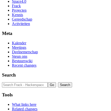
Space4.0
Frack
Projecten
Kennis
Gereedschap
Activiteiten
Meta
Kalender
Meetings
Deelnemerschap
Steun ons
Bestuurswiki
Recent changes
Search
Tools
What links here
Related changes