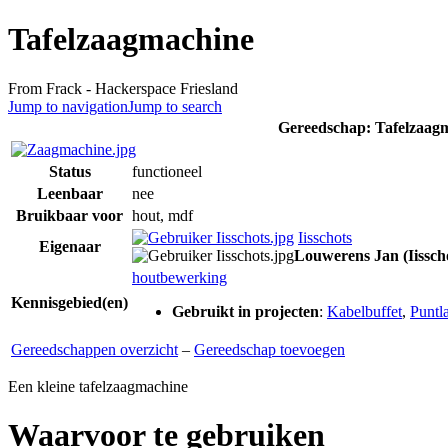
Tafelzaagmachine
From Frack - Hackerspace Friesland
Jump to navigation
Jump to search
Gereedschap: Tafelzaag
Status
functioneel
Leenbaar
nee
Bruikbaar voor
hout, mdf
Iisschots
Eigenaar
Louwerens Jan (Iissch
houtbewerking
Kennisgebied(en)
Gebruikt in projecten
:
Kabelbuffet
,
Puntl
Gereedschappen overzicht
–
Gereedschap toevoegen
Een kleine tafelzaagmachine
Waarvoor te gebruiken