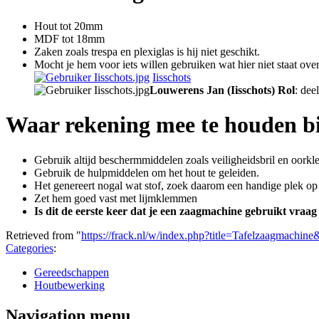
Hout tot 20mm
MDF tot 18mm
Zaken zoals trespa en plexiglas is hij niet geschikt.
Mocht je hem voor iets willen gebruiken wat hier niet staat ove
Iisschots
Louwerens Jan (Iisschots)
Rol
: de
Waar rekening mee te houden bi
Gebruik altijd beschermmiddelen zoals veiligheidsbril en oork
Gebruik de hulpmiddelen om het hout te geleiden.
Het genereert nogal wat stof, zoek daarom een handige plek op
Zet hem goed vast met lijmklemmen
Is dit de eerste keer dat je een zaagmachine gebruikt vraag 
Retrieved from "
https://frack.nl/w/index.php?title=Tafelzaagmachin
Categories
:
Gereedschappen
Houtbewerking
Navigation menu