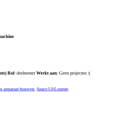
machine
ots)
Rol
: deelnemer
Werkt aan
: Geen projecten :(
as apparaat bouwen
,
Space3.0/Lounge