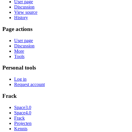
User page
Discussion
View source
History
Page actions
User page
Discussion
More
Tools
Personal tools
Log in
Request account
Frack
Space3.0
Space4.0
Frack
Projecten
Kennis