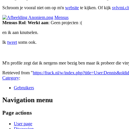
Schroom je vooral niet om op m'n
website
te kijken. Of kijk
svlvmi.c
Mensus
Mensus
Rol
:
Werkt aan
: Geen projecten :(
en ik aan knutselen.
Ik
tweet
soms ook.
M'n profile zegt dat ik nergens mee bezig ben maar ik probeer die viny
Retrieved from "
https://frack.nl/w/index.php?title=User:Dennis&old
Category
:
Gebruikers
Navigation menu
Page actions
User page
Discussion