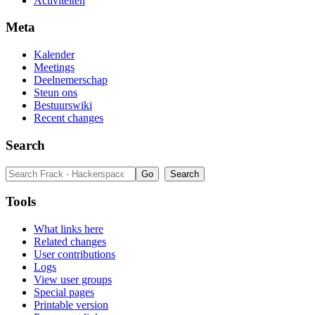
Activiteiten
Meta
Kalender
Meetings
Deelnemerschap
Steun ons
Bestuurswiki
Recent changes
Search
Tools
What links here
Related changes
User contributions
Logs
View user groups
Special pages
Printable version