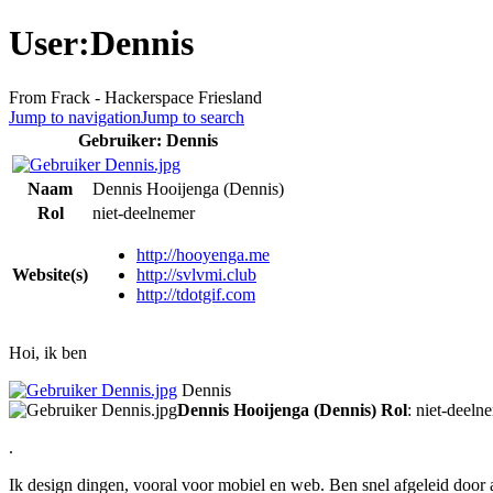
User:Dennis
From Frack - Hackerspace Friesland
Jump to navigation
Jump to search
Gebruiker: Dennis
Naam
Dennis Hooijenga (Dennis)
Rol
niet-deelnemer
http://hooyenga.me
Website(s)
http://svlvmi.club
http://tdotgif.com
Hoi, ik ben
Dennis
Dennis Hooijenga (Dennis)
Rol
: niet-deel
.
Ik design dingen, vooral voor mobiel en web. Ben snel afgeleid door 