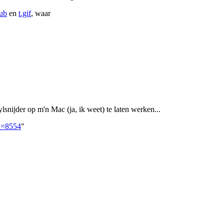
lub
en
t.gif
, waar
lsnijder op m'n Mac (ja, ik weet) te laten werken...
id=8554
"