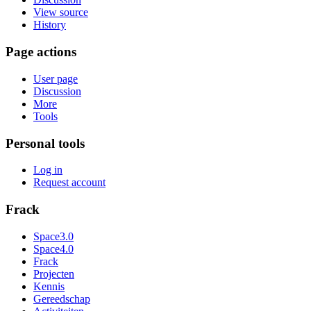
View source
History
Page actions
User page
Discussion
More
Tools
Personal tools
Log in
Request account
Frack
Space3.0
Space4.0
Frack
Projecten
Kennis
Gereedschap