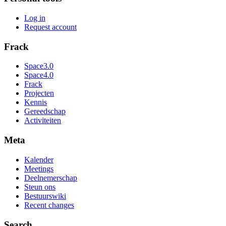
Log in
Request account
Frack
Space3.0
Space4.0
Frack
Projecten
Kennis
Gereedschap
Activiteiten
Meta
Kalender
Meetings
Deelnemerschap
Steun ons
Bestuurswiki
Recent changes
Search