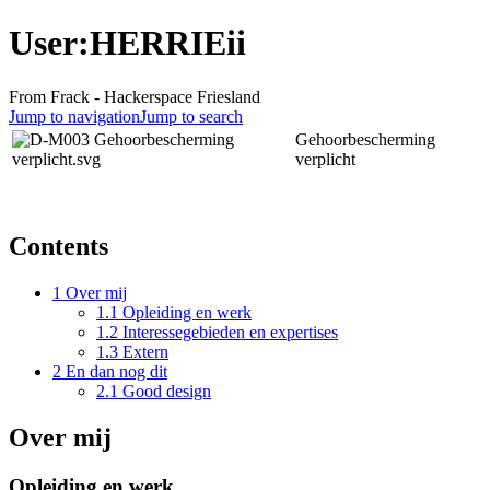
User:HERRIEii
From Frack - Hackerspace Friesland
Jump to navigation
Jump to search
Gehoorbescherming
verplicht
Contents
1
Over mij
1.1
Opleiding en werk
1.2
Interessegebieden en expertises
1.3
Extern
2
En dan nog dit
2.1
Good design
Over mij
Opleiding en werk