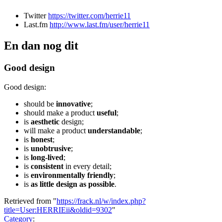
Twitter
https://twitter.com/herrie11
Last.fm
http://www.last.fm/user/herrie11
En dan nog dit
Good design
Good design:
should be
innovative
;
should make a product
useful
;
is
aesthetic
design;
will make a product
understandable
;
is
honest
;
is
unobtrusive
;
is
long-lived
;
is
consistent
in every detail;
is
environmentally friendly
;
is
as little design as possible
.
Retrieved from "
https://frack.nl/w/index.php?
title=User:HERRIEii&oldid=9302
"
Category
: