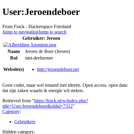
User:Jeroendeboer
From Frack - Hackerspace Friesland
Jump to navigation
Jump to search
Gebruiker: Jeroen
Naam
Jeroen de Boer (Jeroen)
Rol
niet-deelnemer
Website(s)
http://jeroendeboer.net
Geen coder, maar wel iemand met ideeën. Open access, open data:
dat zijn zaken waarin ik energie wil steken.
Retrieved from "
https://frack.nl/w/index.php?
title=User:Jeroendeboer&oldid=7312
"
Category
:
Gebruikers
Hidden category: