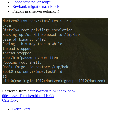
Space state poller script
Revbank migratie naar Frack
Frack's irssi server gehackt :)
Retrieved from "
https://frack.nl/w/index.php?
title=User:Tblorb&oldid=11056
"
Category
:
Gebruikers