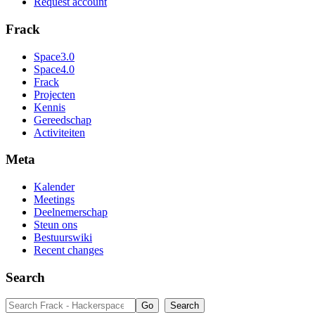
Request account
Frack
Space3.0
Space4.0
Frack
Projecten
Kennis
Gereedschap
Activiteiten
Meta
Kalender
Meetings
Deelnemerschap
Steun ons
Bestuurswiki
Recent changes
Search