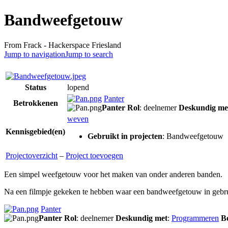
Bandweefgetouw
From Frack - Hackerspace Friesland
Jump to navigation
Jump to search
Status
lopend
Panter
Betrokkenen
Panter
Rol
: deelnemer
Deskundig me
weven
Kennisgebied(en)
Gebruikt in projecten
:
Bandweefgetouw
Projectoverzicht
–
Project toevoegen
Een simpel weefgetouw voor het maken van onder anderen banden.
Na een filmpje gekeken te hebben waar een bandweefgetouw in gebru
Panter
Panter
Rol
: deelnemer
Deskundig met
:
Programmeren
B