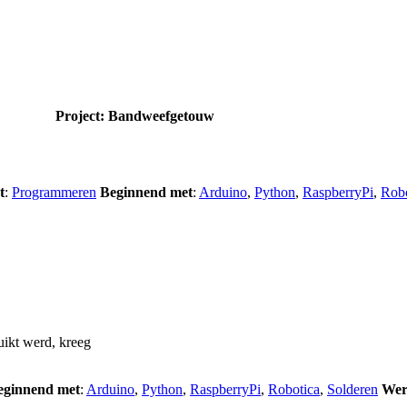
Project: Bandweefgetouw
t
:
Programmeren
Beginnend met
:
Arduino
,
Python
,
RaspberryPi
,
Robo
ikt werd, kreeg
eginnend met
:
Arduino
,
Python
,
RaspberryPi
,
Robotica
,
Solderen
Wer