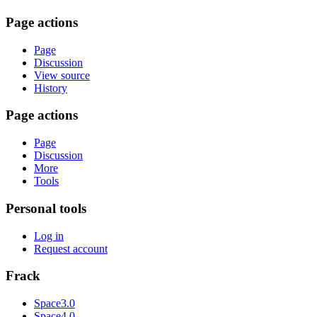
Page actions
Page
Discussion
View source
History
Page actions
Page
Discussion
More
Tools
Personal tools
Log in
Request account
Frack
Space3.0
Space4.0