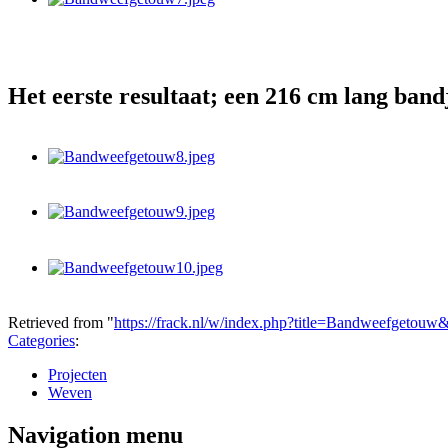
Het eerste resultaat; een 216 cm lang band
Retrieved from "
https://frack.nl/w/index.php?title=Bandweefgetou
Categories
:
Projecten
Weven
Navigation menu