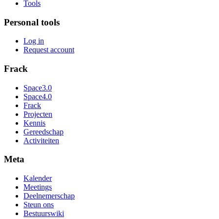
Tools
Personal tools
Log in
Request account
Frack
Space3.0
Space4.0
Frack
Projecten
Kennis
Gereedschap
Activiteiten
Meta
Kalender
Meetings
Deelnemerschap
Steun ons
Bestuurswiki