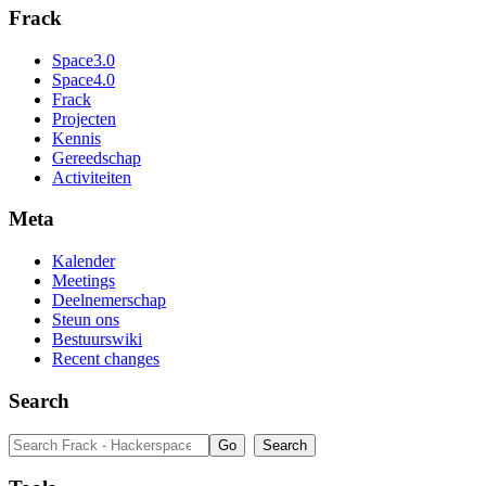
Frack
Space3.0
Space4.0
Frack
Projecten
Kennis
Gereedschap
Activiteiten
Meta
Kalender
Meetings
Deelnemerschap
Steun ons
Bestuurswiki
Recent changes
Search