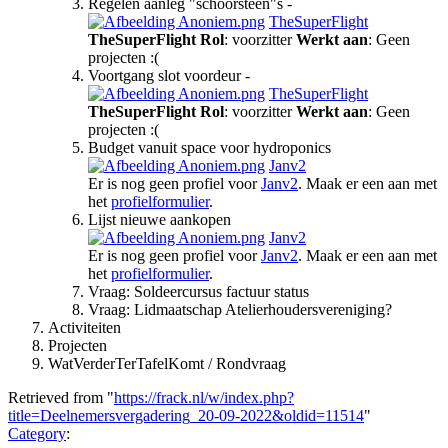
Regelen aanleg "schoorsteen"s -
TheSuperFlight
TheSuperFlight
Rol
: voorzitter
Werkt aan
: Geen
projecten :(
Voortgang slot voordeur -
TheSuperFlight
TheSuperFlight
Rol
: voorzitter
Werkt aan
: Geen
projecten :(
Budget vanuit space voor hydroponics
Janv2
Er is nog geen profiel voor
Janv2
. Maak er een aan met
het
profielformulier
.
Lijst nieuwe aankopen
Janv2
Er is nog geen profiel voor
Janv2
. Maak er een aan met
het
profielformulier
.
Vraag: Soldeercursus factuur status
Vraag: Lidmaatschap Atelierhoudersvereniging?
Activiteiten
Projecten
WatVerderTerTafelKomt / Rondvraag
Retrieved from "
https://frack.nl/w/index.php?
title=Deelnemersvergadering_20-09-2022&oldid=11514
"
Category
: