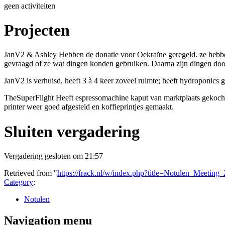
geen activiteiten
Projecten
JanV2 & Ashley Hebben de donatie voor Oekraïne geregeld. ze hebben
gevraagd of ze wat dingen konden gebruiken. Daarna zijn dingen doo
JanV2 is verhuisd, heeft 3 à 4 keer zoveel ruimte; heeft hydroponics
TheSuperFlight Heeft espressomachine kaput van marktplaats gekocht 
printer weer goed afgesteld en koffieprintjes gemaakt.
Sluiten vergadering
Vergadering gesloten om 21:57
Retrieved from "
https://frack.nl/w/index.php?title=Notulen_Meetin
Category
:
Notulen
Navigation menu