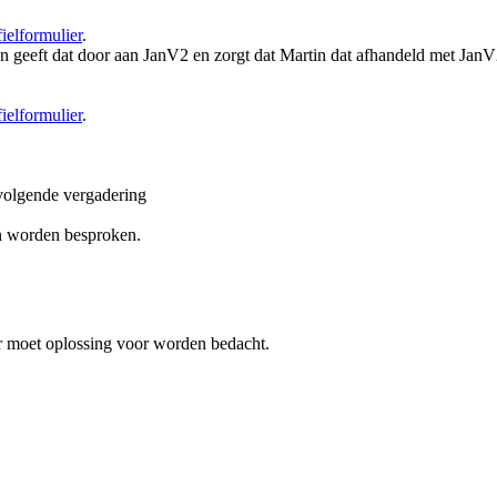
fielformulier
.
en geeft dat door aan JanV2 en zorgt dat Martin dat afhandeld met Jan
fielformulier
.
 volgende vergadering
en worden besproken.
er moet oplossing voor worden bedacht.