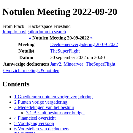
Notulen Meeting 2022-09-20
From Frack - Hackerspace Friesland
Jump to navigation
Jump to search
«
Notulen Meeting 20-09-2022
»
Meeting
Deelnemersvergadering 20-09-2022
Notulist
TheSuperFlight
Datum
20 september 2022 om 20:40
Aanwezige deelnemers
Janv2
,
Minearvea
,
TheSuperFlight
Overzicht meetings & notulen
Contents
1
Goedkeuren notulen vorige vergadering
2
Punten vorige vergadering
3
Mededelingen van het bestuur
3.1
Besluit bestuur over budget
4
Financieel overzicht
5
Voortgang verkoop
6
Voorstellen van deelnemers