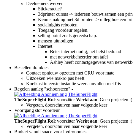
Deelnemers werven
Stickeractie?
3dprinter cursus -> iedereen bouwt samen een prin
Kennismaking met 3d printen -> uitleg hoe een pri
socialnights rebooten
Toegang voordeur regelen.
selling point zoals gereedschap.
mensen uitnodigen
Internet
Beter internet nodig; het liefst bedraad
met netwerkbeheerder om tafel
Ashley heeft contactgegevens van netwerkb
Bestellen drankjes
Contact opnieuw opzetten met CRU voor mate
Uitzoeken wie makro pas heeft
Koelkast in eerste instantie weer aanvullen met fris
Regelen aanleg "schoorsteen" -
TheSuperFlight
TheSuperFlight
Rol
: voorzitter
Werkt aan
: Geen projecten :(
Vergeten, doorschuiven naar volgende keer
Voortgang slot voordeur -
TheSuperFlight
TheSuperFlight
Rol
: voorzitter
Werkt aan
: Geen projecten :(
Vergeten, doorschuiven naar volgende keer
Budget vanuit space voor hydroponics