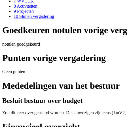
7
WVTTK
8
Activiteiten
9
Projecten
10
Sluiten vergadering
Goedkeuren notulen vorige ver
notulen goedgekeurd
Punten vorige vergadering
Geen punten
Mededelingen van het bestuur
Besluit bestuur over budget
Zou dit keer over gestemd worden. De aanwezigen zijn eens (JanV2, A
Financieel overzicht