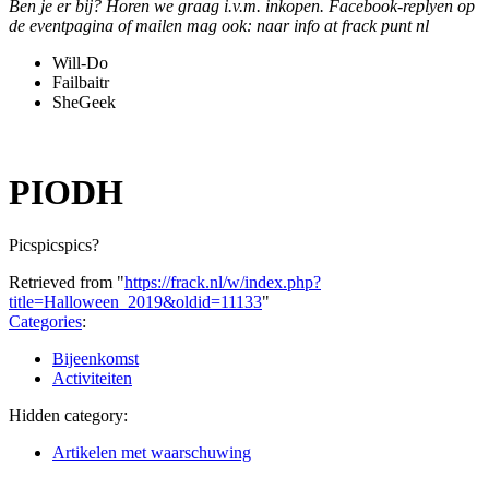
Ben je er bij? Horen we graag i.v.m. inkopen. Facebook-replyen op
de eventpagina of mailen mag ook: naar info at frack punt nl
Will-Do
Failbaitr
SheGeek
PIODH
Picspicspics?
Retrieved from "
https://frack.nl/w/index.php?
title=Halloween_2019&oldid=11133
"
Categories
:
Bijeenkomst
Activiteiten
Hidden category:
Artikelen met waarschuwing