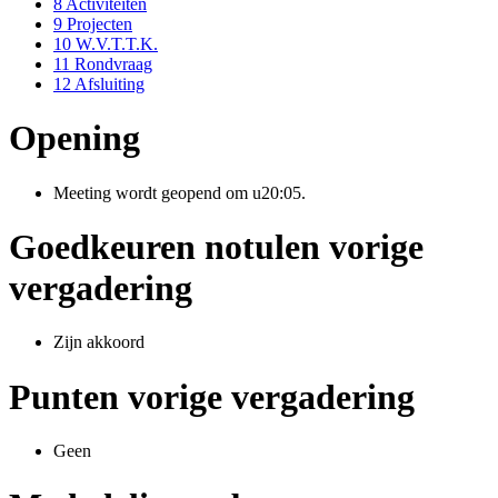
8
Activiteiten
9
Projecten
10
W.V.T.T.K.
11
Rondvraag
12
Afsluiting
Opening
Meeting wordt geopend om u20:05.
Goedkeuren notulen vorige
vergadering
Zijn akkoord
Punten vorige vergadering
Geen