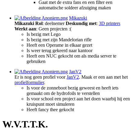
Gaat met de extra fans en een filter een
automatische soldeer afzuiging maken
Mikazuki
Mikazuki
Rol
: deelnemer
Deskundig met
:
3D printers
Werkt aan
: Geen projecten :(
Is bezig met Lego
Is bezig met zijn Mandelorian rifle
Heeft een Operame in elkaar gezet
Is weer terug gekeerd naar kantoor
Heeft een NUC gekocht om als media server te
gebruiken
JanV2
Er is nog geen profiel voor
JanV2
. Maak er een aan met het
profielformulier
.
Is voor de zonneboot bezig geweest en heeft iets
gemaakt om de hydrofoils te verstellen
Is voor school een project aan het doen waarbij hij een
kruispunt moet simuleren
Heeft fancy thee gekocht
W.V.T.T.K.