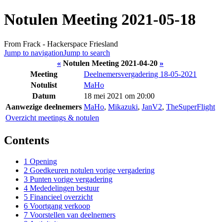
Notulen Meeting 2021-05-18
From Frack - Hackerspace Friesland
Jump to navigation
Jump to search
«
Notulen Meeting 2021-04-20
»
Meeting
Deelnemersvergadering 18-05-2021
Notulist
MaHo
Datum
18 mei 2021 om 20:00
Aanwezige deelnemers
MaHo
,
Mikazuki
,
JanV2
,
TheSuperFlight
Overzicht meetings & notulen
Contents
1
Opening
2
Goedkeuren notulen vorige vergadering
3
Punten vorige vergadering
4
Mededelingen bestuur
5
Financieel overzicht
6
Voortgang verkoop
7
Voorstellen van deelnemers