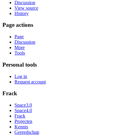
Discussion
View source
History
Page actions
Page
Discussion
More
Tools
Personal tools
Log in
Request account
Frack
Space3.0
Space4.0
Frack
Projecten
Kennis
Gereedschap