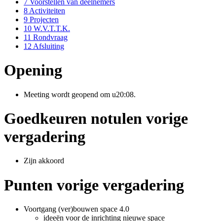
7
Voorstellen van deelnemers
8
Activiteiten
9
Projecten
10
W.V.T.T.K.
11
Rondvraag
12
Afsluiting
Opening
Meeting wordt geopend om u20:08.
Goedkeuren notulen vorige
vergadering
Zijn akkoord
Punten vorige vergadering
Voortgang (ver)bouwen space 4.0
ideeën voor de inrichting nieuwe space