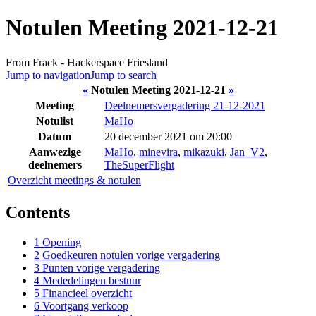
Notulen Meeting 2021-12-21
From Frack - Hackerspace Friesland
Jump to navigation
Jump to search
«
Notulen Meeting 2021-12-21
»
Meeting
Deelnemersvergadering 21-12-2021
Notulist
MaHo
Datum
20 december 2021 om 20:00
Aanwezige
MaHo
,
minevira
,
mikazuki
,
Jan_V2
,
deelnemers
TheSuperFlight
Overzicht meetings & notulen
Contents
1
Opening
2
Goedkeuren notulen vorige vergadering
3
Punten vorige vergadering
4
Mededelingen bestuur
5
Financieel overzicht
6
Voortgang verkoop