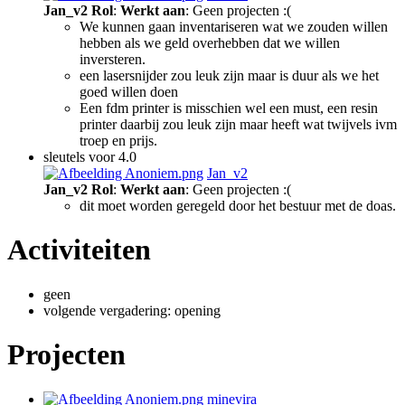
Jan_v2
Rol
:
Werkt aan
: Geen projecten :(
We kunnen gaan inventariseren wat we zouden willen
hebben als we geld overhebben dat we willen
inversteren.
een lasersnijder zou leuk zijn maar is duur als we het
goed willen doen
Een fdm printer is misschien wel een must, een resin
printer daarbij zou leuk zijn maar heeft wat twijvels ivm
troep en prijs.
sleutels voor 4.0
Jan_v2
Jan_v2
Rol
:
Werkt aan
: Geen projecten :(
dit moet worden geregeld door het bestuur met de doas.
Activiteiten
geen
volgende vergadering: opening
Projecten
minevira