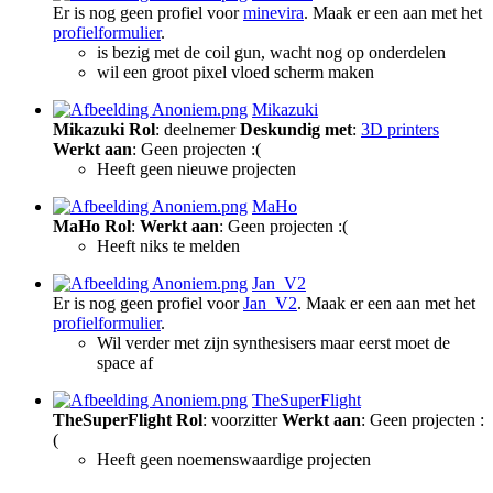
Er is nog geen profiel voor
minevira
. Maak er een aan met het
profielformulier
.
is bezig met de coil gun, wacht nog op onderdelen
wil een groot pixel vloed scherm maken
Mikazuki
Mikazuki
Rol
: deelnemer
Deskundig met
:
3D printers
Werkt aan
: Geen projecten :(
Heeft geen nieuwe projecten
MaHo
MaHo
Rol
:
Werkt aan
: Geen projecten :(
Heeft niks te melden
Jan_V2
Er is nog geen profiel voor
Jan_V2
. Maak er een aan met het
profielformulier
.
Wil verder met zijn synthesisers maar eerst moet de
space af
TheSuperFlight
TheSuperFlight
Rol
: voorzitter
Werkt aan
: Geen projecten :
(
Heeft geen noemenswaardige projecten