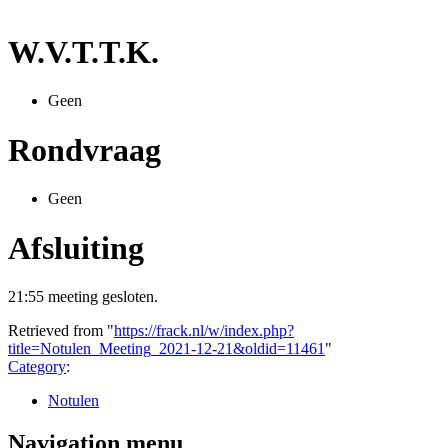
W.V.T.T.K.
Geen
Rondvraag
Geen
Afsluiting
21:55 meeting gesloten.
Retrieved from "
https://frack.nl/w/index.php?
title=Notulen_Meeting_2021-12-21&oldid=11461
"
Category
:
Notulen
Navigation menu