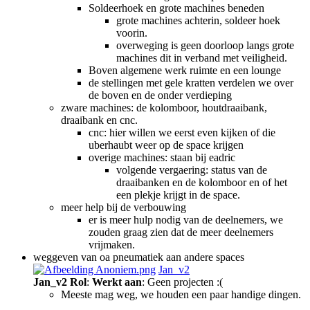
Soldeerhoek en grote machines beneden
grote machines achterin, soldeer hoek
voorin.
overweging is geen doorloop langs grote
machines dit in verband met veiligheid.
Boven algemene werk ruimte en een lounge
de stellingen met gele kratten verdelen we over
de boven en de onder verdieping
zware machines: de kolomboor, houtdraaibank,
draaibank en cnc.
cnc: hier willen we eerst even kijken of die
uberhaubt weer op de space krijgen
overige machines: staan bij eadric
volgende vergaering: status van de
draaibanken en de kolomboor en of het
een plekje krijgt in de space.
meer help bij de verbouwing
er is meer hulp nodig van de deelnemers, we
zouden graag zien dat de meer deelnemers
vrijmaken.
weggeven van oa pneumatiek aan andere spaces
Jan_v2
Jan_v2
Rol
:
Werkt aan
: Geen projecten :(
Meeste mag weg, we houden een paar handige dingen.