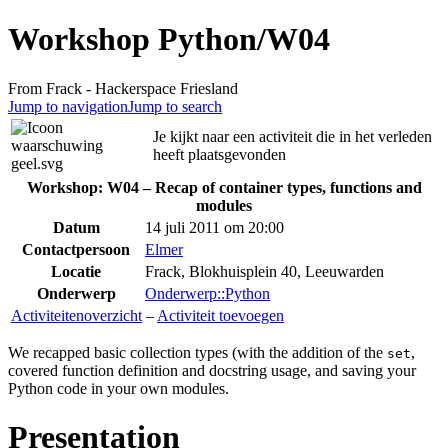
Workshop Python/W04
From Frack - Hackerspace Friesland
Jump to navigation
Jump to search
Je kijkt naar een activiteit die in het verleden
heeft plaatsgevonden
Workshop: W04 – Recap of container types, functions and
modules
Datum
14 juli 2011 om 20:00
Contactpersoon
Elmer
Locatie
Frack, Blokhuisplein 40, Leeuwarden
Onderwerp
Onderwerp::Python
Activiteitenoverzicht
–
Activiteit toevoegen
We recapped basic collection types (with the addition of the
,
set
covered function definition and docstring usage, and saving your
Python code in your own modules.
Presentation