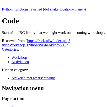
Python: functions revisited (def snake(location='plane'))
Code
Start of an IRC library that we might work on in coming workshops.
Retrieved from "
https://frack.nl/w/index.php?
title=Workshop_Python/W04&oldid=2713
"
Categories
:
Workshop
Activiteiten
Hidden category:
Artikelen met waarschuwing
Navigation menu
Page actions