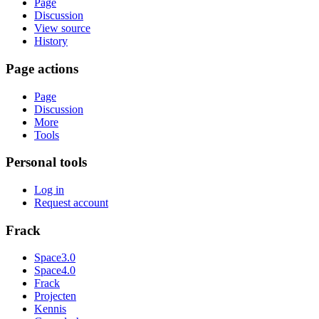
Page
Discussion
View source
History
Page actions
Page
Discussion
More
Tools
Personal tools
Log in
Request account
Frack
Space3.0
Space4.0
Frack
Projecten
Kennis