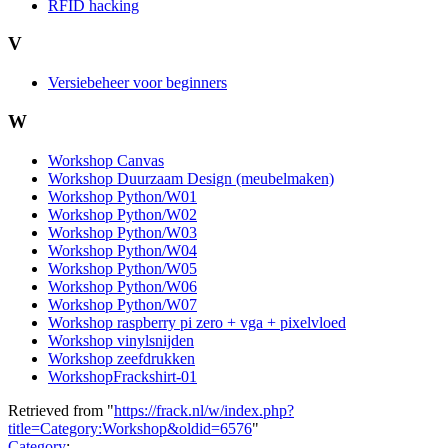
RFID hacking
V
Versiebeheer voor beginners
W
Workshop Canvas
Workshop Duurzaam Design (meubelmaken)
Workshop Python/W01
Workshop Python/W02
Workshop Python/W03
Workshop Python/W04
Workshop Python/W05
Workshop Python/W06
Workshop Python/W07
Workshop raspberry pi zero + vga + pixelvloed
Workshop vinylsnijden
Workshop zeefdrukken
WorkshopFrackshirt-01
Retrieved from "
https://frack.nl/w/index.php?
title=Category:Workshop&oldid=6576
"
Category
: