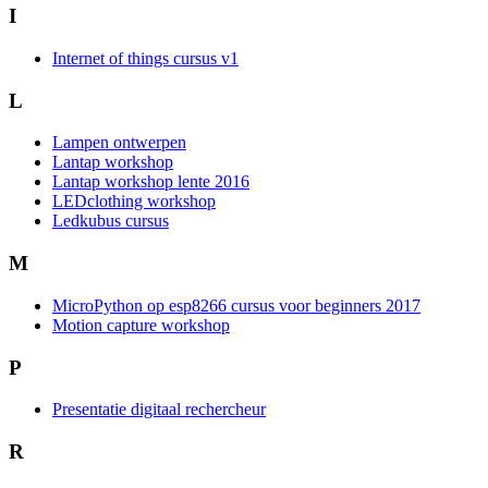
I
Internet of things cursus v1
L
Lampen ontwerpen
Lantap workshop
Lantap workshop lente 2016
LEDclothing workshop
Ledkubus cursus
M
MicroPython op esp8266 cursus voor beginners 2017
Motion capture workshop
P
Presentatie digitaal rechercheur
R