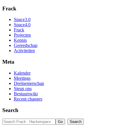
Frack
Space3.0
Space4.0
Frack
Projecten
Kennis
Gereedschap
Activiteiten
Meta
Kalender
Meetings
Deelnemerschap
Steun ons
Bestuurswiki
Recent changes
Search