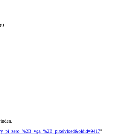
ig)
vinden.
pberry_pi_zero_%2B_vga_%2B_pixelvloed&oldid=9417
"