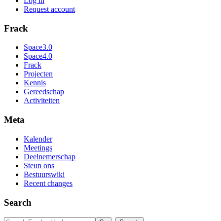
Log in
Request account
Frack
Space3.0
Space4.0
Frack
Projecten
Kennis
Gereedschap
Activiteiten
Meta
Kalender
Meetings
Deelnemerschap
Steun ons
Bestuurswiki
Recent changes
Search