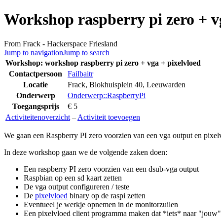
Workshop raspberry pi zero + v
From Frack - Hackerspace Friesland
Jump to navigation
Jump to search
Workshop: workshop raspberry pi zero + vga + pixelvloed
Contactpersoon
Failbaitr
Locatie
Frack, Blokhuisplein 40, Leeuwarden
Onderwerp
Onderwerp::RaspberryPi
Toegangsprijs
€ 5
Activiteitenoverzicht
–
Activiteit toevoegen
We gaan een Raspberry PI zero voorzien van een vga output en pixel
In deze workshop gaan we de volgende zaken doen:
Een raspberry PI zero voorzien van een dsub-vga output
Raspbian op een sd kaart zetten
De vga output configureren / teste
De
pixelvloed
binary op de raspi zetten
Eventueel je werkje opnemen in de monitorzuilen
Een pixelvloed client programma maken dat *iets* naar "jouw"