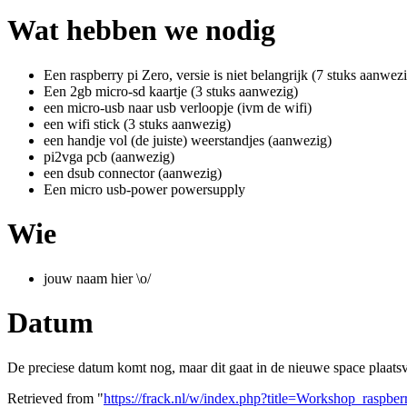
Wat hebben we nodig
Een raspberry pi Zero, versie is niet belangrijk (7 stuks aanwez
Een 2gb micro-sd kaartje (3 stuks aanwezig)
een micro-usb naar usb verloopje (ivm de wifi)
een wifi stick (3 stuks aanwezig)
een handje vol (de juiste) weerstandjes (aanwezig)
pi2vga pcb (aanwezig)
een dsub connector (aanwezig)
Een micro usb-power powersupply
Wie
jouw naam hier \o/
Datum
De preciese datum komt nog, maar dit gaat in de nieuwe space plaats
Retrieved from "
https://frack.nl/w/index.php?title=Workshop_ras