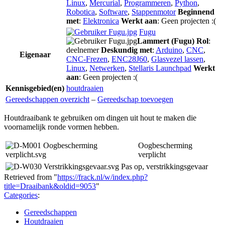
Linux
,
Mercurial
,
Programmeren
,
Python
,
Robotica
,
Software
,
Stappenmotor
Beginnend
met
:
Elektronica
Werkt aan
: Geen projecten :(
Fugu
Lammert (Fugu)
Rol
:
deelnemer
Deskundig met
:
Arduino
,
CNC
,
Eigenaar
CNC-Frezen
,
ENC28J60
,
Glasvezel lassen
,
Linux
,
Netwerken
,
Stellaris Launchpad
Werkt
aan
: Geen projecten :(
Kennisgebied(en)
houtdraaien
Gereedschappen overzicht
–
Gereedschap toevoegen
Houtdraaibank te gebruiken om dingen uit hout te maken die
voornamelijk ronde vormen hebben.
Oogbescherming
verplicht
Pas op, verstrikkingsgevaar
Retrieved from "
https://frack.nl/w/index.php?
title=Draaibank&oldid=9053
"
Categories
:
Gereedschappen
Houtdraaien