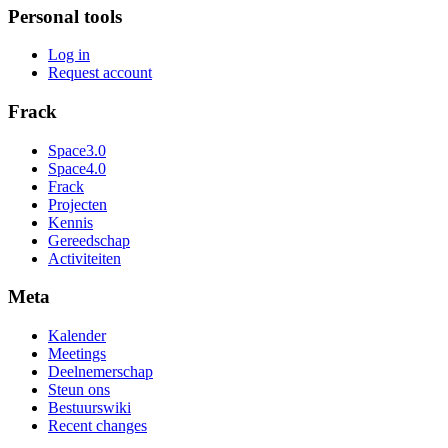
Personal tools
Log in
Request account
Frack
Space3.0
Space4.0
Frack
Projecten
Kennis
Gereedschap
Activiteiten
Meta
Kalender
Meetings
Deelnemerschap
Steun ons
Bestuurswiki
Recent changes