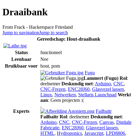
Draaibank
From Frack - Hackerspace Friesland
Jump to navigation
Jump to search
Gereedschap: Hout-draaibank
Status
functioneel
Leenbaar
Nee
Bruikbaar voor
hout, pom
Fugu
Lammert (Fugu)
Rol
:
deelnemer
Deskundig met
:
Arduino
,
CNC
,
CNC-Frezen
,
ENC28J60
,
Glasvezel lassen
,
Linux
,
Netwerken
,
Stellaris Launchpad
Werkt
aan
: Geen projecten :(
,
Experts
Failbaitr
Failbaitr
Rol
: deelnemer
Deskundig met
:
Arduino
,
CNC
,
CNC-Frezen
,
Canvas
,
Digitale
Fabricatie
,
ENC28J60
,
Glasvezel lassen
,
HTML
,
Hydroponics
,
Javascript
,
LPD8806
,