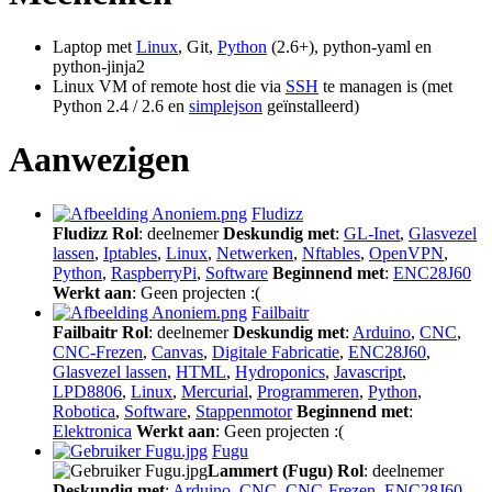
Laptop met
Linux
, Git,
Python
(2.6+), python-yaml en
python-jinja2
Linux VM of remote host die via
SSH
te managen is (met
Python 2.4 / 2.6 en
simplejson
geïnstalleerd)
Aanwezigen
Fludizz
Fludizz
Rol
: deelnemer
Deskundig met
:
GL-Inet
,
Glasvezel
lassen
,
Iptables
,
Linux
,
Netwerken
,
Nftables
,
OpenVPN
,
Python
,
RaspberryPi
,
Software
Beginnend met
:
ENC28J60
Werkt aan
: Geen projecten :(
Failbaitr
Failbaitr
Rol
: deelnemer
Deskundig met
:
Arduino
,
CNC
,
CNC-Frezen
,
Canvas
,
Digitale Fabricatie
,
ENC28J60
,
Glasvezel lassen
,
HTML
,
Hydroponics
,
Javascript
,
LPD8806
,
Linux
,
Mercurial
,
Programmeren
,
Python
,
Robotica
,
Software
,
Stappenmotor
Beginnend met
:
Elektronica
Werkt aan
: Geen projecten :(
Fugu
Lammert (Fugu)
Rol
: deelnemer
Deskundig met
:
Arduino
,
CNC
,
CNC-Frezen
,
ENC28J60
,