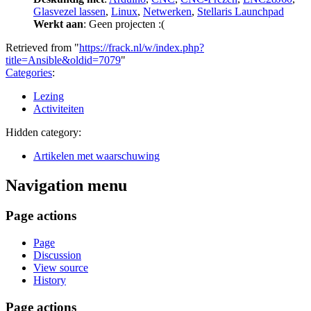
Glasvezel lassen
,
Linux
,
Netwerken
,
Stellaris Launchpad
Werkt aan
: Geen projecten :(
Retrieved from "
https://frack.nl/w/index.php?
title=Ansible&oldid=7079
"
Categories
:
Lezing
Activiteiten
Hidden category:
Artikelen met waarschuwing
Navigation menu
Page actions
Page
Discussion
View source
History
Page actions