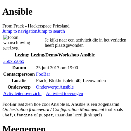
Ansible
From Frack - Hackerspace Friesland
Jump to navigation
Jump to search
Je kijkt naar een activiteit die in het verleden
heeft plaatsgevonden
Lezing: Lezing/Demo/Workshop Ansible
350x550px
Datum
25 juni 2013 om 19:00
Contactpersoon
FooBar
Locatie
Frack, Blokhuisplein 40, Leeuwarden
Onderwerp
Onderwerp::Ansible
Activiteitenoverzicht
–
Activiteit toevoegen
FooBar laat zien hoe cool Ansible is. Ansible is een zogenaamd
Orchestration framework / Configuration Management
tool zoals
,
of
, maar dan heerlijk simpel)
Chef
Cfengine
puppet
Meenemen