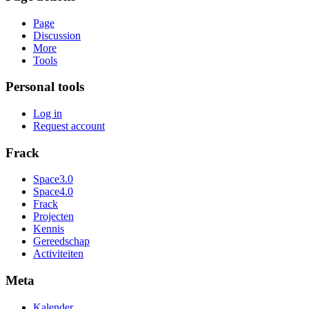
Page
Discussion
More
Tools
Personal tools
Log in
Request account
Frack
Space3.0
Space4.0
Frack
Projecten
Kennis
Gereedschap
Activiteiten
Meta
Kalender