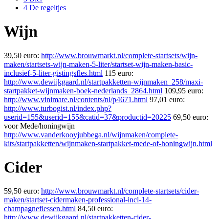
4
De regeltjes
Wijn
39,50 euro:
http://www.brouwmarkt.nl/complete-startsets/wijn-
maken/startsets-wijn-maken-5-liter/startset-wijn-maken-basic-
inclusief-5-liter-gistingsfles.html
115 euro:
http://www.dewijkgaard.nl/startpakketten-wijnmaken_258/maxi-
startpakket-wijnmaken-boek-nederlands_2864.html
109,95 euro:
http://www.vinimare.nl/contents/nl/p4671.html
97,01 euro:
http://www.turbogist.nl/index.php?
userid=155&userid=155&catid=37&productid=20225
69,50 euro:
voor Mede/honingwijn
http://www.vanderkooyjubbega.nl/wijnmaken/complete-
kits/startpakketten/wijnmaken-startpakket-mede-of-honingwijn.html
Cider
59,50 euro:
http://www.brouwmarkt.nl/complete-startsets/cider-
maken/startset-cidermaken-professional-incl-14-
champagneflessen.html
84,50 euro:
http://www.dewijkgaard.nl/startpakketten-cider-