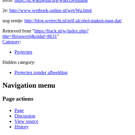
Bron:
https://nl.wikipedia.org/wiki/Destillatie
2e:
http://www.wetboek-online.nl/wet/Wa.html
nog eentje:
http://blog.wetrecht.nl/zelf-alcohol-maken-mag-dat/
Retrieved from "
https://frack.nl/w/index.php?
title=Brouwerij&oldid=8631
"
Category
:
Projecten
Hidden category:
Projecten zonder afbeelding
Navigation menu
Page actions
Page
Discussion
View source
History