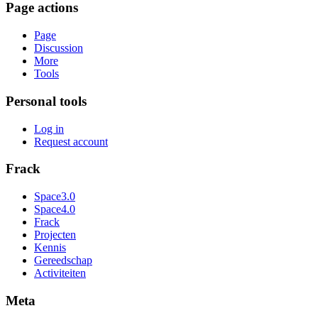
Page actions
Page
Discussion
More
Tools
Personal tools
Log in
Request account
Frack
Space3.0
Space4.0
Frack
Projecten
Kennis
Gereedschap
Activiteiten
Meta