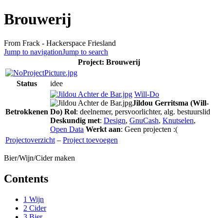
Brouwerij
From Frack - Hackerspace Friesland
Jump to navigation
Jump to search
Project: Brouwerij
Status
idee
Will-Do
Jildou Gerritsma (Will-
Betrokkenen
Do)
Rol
: deelnemer, persvoorlichter, alg. bestuurslid
Deskundig met
:
Design
,
GnuCash
,
Knutselen
,
Open Data
Werkt aan
: Geen projecten :(
Projectoverzicht
–
Project toevoegen
Bier/Wijn/Cider maken
Contents
1
Wijn
2
Cider
3
Bier