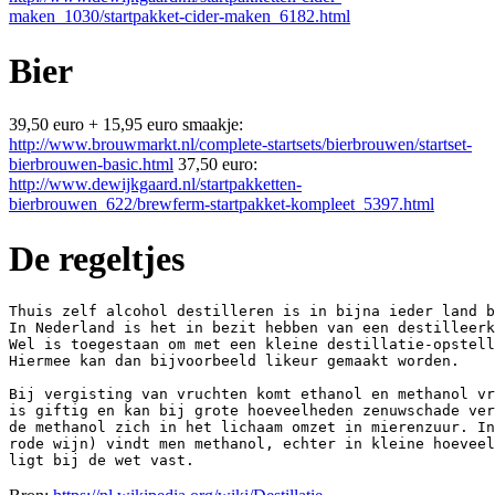
maken_1030/startpakket-cider-maken_6182.html
Bier
39,50 euro + 15,95 euro smaakje:
http://www.brouwmarkt.nl/complete-startsets/bierbrouwen/startset-
bierbrouwen-basic.html
37,50 euro:
http://www.dewijkgaard.nl/startpakketten-
bierbrouwen_622/brewferm-startpakket-kompleet_5397.html
De regeltjes
Thuis zelf alcohol destilleren is in bijna ieder land b
In Nederland is het in bezit hebben van een destilleerk
Wel is toegestaan om met een kleine destillatie-opstell
Hiermee kan dan bijvoorbeeld likeur gemaakt worden.

Bij vergisting van vruchten komt ethanol en methanol vr
is giftig en kan bij grote hoeveelheden zenuwschade ver
de methanol zich in het lichaam omzet in mierenzuur. In
rode wijn) vindt men methanol, echter in kleine hoeveel