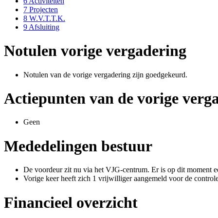
6
Activiteiten
7
Projecten
8
W.V.T.T.K.
9
Afsluiting
Notulen vorige vergadering
Notulen van de vorige vergadering zijn goedgekeurd.
Actiepunten van de vorige verg
Geen
Mededelingen bestuur
De voordeur zit nu via het VJG-centrum. Er is op dit moment e
Vorige keer heeft zich 1 vrijwilliger aangemeld voor de contro
Financieel overzicht