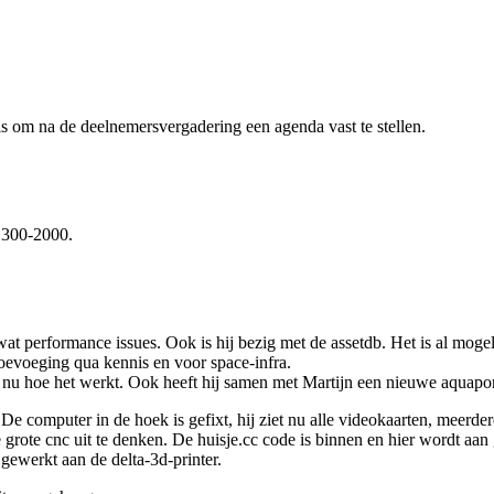
is om na de deelnemersvergadering een agenda vast te stellen.
 1300-2000.
 wat performance issues. Ook is hij bezig met de assetdb. Het is al moge
toevoeging qua kennis en voor space-infra.
eet nu hoe het werkt. Ook heeft hij samen met Martijn een nieuwe aquap
e computer in de hoek is gefixt, hij ziet nu alle videokaarten, meerde
grote cnc uit te denken. De huisje.cc code is binnen en hier wordt aan
gewerkt aan de delta-3d-printer.