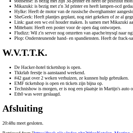
s6thsense: Is bezig met zijn 3d-printer en heeft de pixelflut mo
Mikazuki: is bezig met z'n 3d printer en heeft lampen-ocd gedaa
Hylke: Heeft de motor van de russische dwerghamster aangeslote
SheGeek: Heeft plantjes geplant, nog niet gekeken of ze al gegr
Link: gaat een wc-rol houder maken. Is samen met Mikazuki aan
Mittebam: Heeft een poster voor de open dag ontworpen.
Fludizz: Wil z'n server nog omzetten van apache/mysql naar ng
Plop: Ondersteunende hand- en spandiensten. Heeft de frack-saw
W.V.T.T.K.
De Hacker-hotel ticketshop is open.
Tkkrlab feestje is aanstaand weekend.
#42 gaat over 2 weken verhuizen, ze kunnen hulp gebruiken.
EMF ticketshop is open en tickets zijn bijna op.
Technishow is morgen, er is nog een plaatsje in Martijn's auto o
Eth0 was weer geslaagd.
Afsluiting
20:48u meet gesloten.