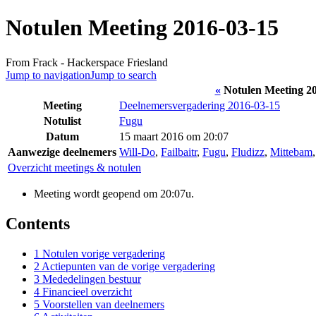
Notulen Meeting 2016-03-15
From Frack - Hackerspace Friesland
Jump to navigation
Jump to search
«
Notulen Meeting 2
Meeting
Deelnemersvergadering 2016-03-15
Notulist
Fugu
Datum
15 maart 2016 om 20:07
Aanwezige deelnemers
Will-Do
,
Failbaitr
,
Fugu
,
Fludizz
,
Mittebam
Overzicht meetings & notulen
Meeting wordt geopend om 20:07u.
Contents
1
Notulen vorige vergadering
2
Actiepunten van de vorige vergadering
3
Mededelingen bestuur
4
Financieel overzicht
5
Voorstellen van deelnemers