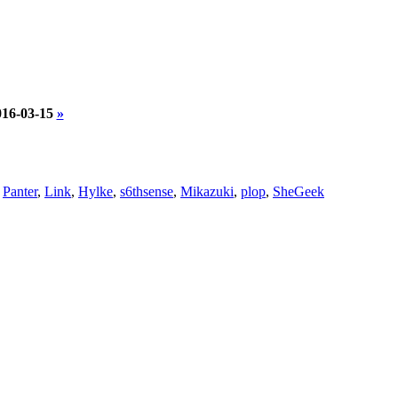
016-03-15
»
,
Panter
,
Link
,
Hylke
,
s6thsense
,
Mikazuki
,
plop
,
SheGeek