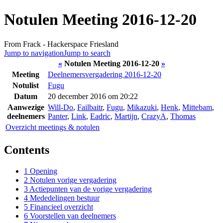
Notulen Meeting 2016-12-20
From Frack - Hackerspace Friesland
Jump to navigation
Jump to search
«
Notulen Meeting 2016-12-20
»
Meeting
Deelnemersvergadering 2016-12-20
Notulist
Fugu
Datum
20 december 2016 om 20:22
Aanwezige
Will-Do
,
Failbaitr
,
Fugu
,
Mikazuki
,
Henk
,
Mittebam
,
deelnemers
Panter
,
Link
,
Eadric
,
Martijn
,
CrazyA
,
Thomas
Overzicht meetings & notulen
Contents
1
Opening
2
Notulen vorige vergadering
3
Actiepunten van de vorige vergadering
4
Mededelingen bestuur
5
Financieel overzicht
6
Voorstellen van deelnemers