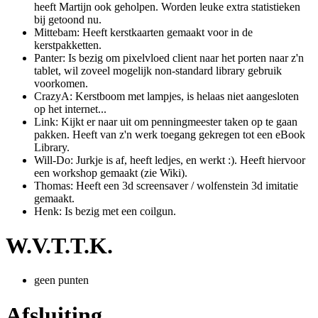
heeft Martijn ook geholpen. Worden leuke extra statistieken
bij getoond nu.
Mittebam: Heeft kerstkaarten gemaakt voor in de
kerstpakketten.
Panter: Is bezig om pixelvloed client naar het porten naar z'n
tablet, wil zoveel mogelijk non-standard library gebruik
voorkomen.
CrazyA: Kerstboom met lampjes, is helaas niet aangesloten
op het internet...
Link: Kijkt er naar uit om penningmeester taken op te gaan
pakken. Heeft van z'n werk toegang gekregen tot een eBook
Library.
Will-Do: Jurkje is af, heeft ledjes, en werkt :). Heeft hiervoor
een workshop gemaakt (zie Wiki).
Thomas: Heeft een 3d screensaver / wolfenstein 3d imitatie
gemaakt.
Henk: Is bezig met een coilgun.
W.V.T.T.K.
geen punten
Afsluiting