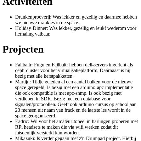
Activiteiten
Drankenproeverij: Was lekker en gezellig en daarmee hebben
we nieuwe drankjes in de space.
Holiday-Dinner: Was lekker, gezellig en leuk! wederom voor
herhaling vatbaar.
Projecten
Failbaitr: Fugu en Failbaitr hebben dell-servers ingericht als
ceph-cluster voor het virtualisatieplatform. Daarnaast is hij
bezig met alle kerstpakketten.
Martijn: Tijdje geleden al een aantal balken voor de nieuwe
space geregeld. Is bezig met een arduino-apc implementatie
die ook compatible is met apc-snmp. Is ook bezig met
verdiepen in SDR. Bezig met een database voor
signalen/protocollen. Geeft ook arduino-cursus op school aan
23 mensen uit naam van frack en de laatste les wordt in de
space georganiseerd.
Eadric: Wil voor het amateur-toneel in harlingen proberen met
RPi headsets te maken die via wifi werken zodat dit
fatsoenlijk versterkt kan worden.
Mikazuki: Is verder gegaan met z'n Drumpad project. Hierbij