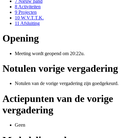
7
Nieuw pand
8
Activiteiten
9
Projecten
10
W.V.T.T.K.
11
Afsluiting
Opening
Meeting wordt geopend om 20:22u.
Notulen vorige vergadering
Notulen van de vorige vergadering zijn goedgekeurd.
Actiepunten van de vorige
vergadering
Geen