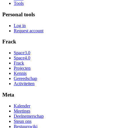
Tools
Personal tools
Log in
Request account
Frack
Space3.0
Space4.0
Frack
Projecten
Kennis
Gereedschap
Activiteiten
Meta
Kalender
Meetings
Deelnemerschap
Steun ons
Bestuurswiki