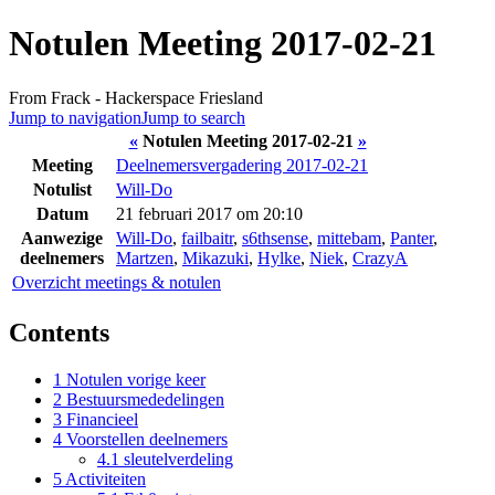
Notulen Meeting 2017-02-21
From Frack - Hackerspace Friesland
Jump to navigation
Jump to search
«
Notulen Meeting 2017-02-21
»
Meeting
Deelnemersvergadering 2017-02-21
Notulist
Will-Do
Datum
21 februari 2017 om 20:10
Aanwezige
Will-Do
,
failbaitr
,
s6thsense
,
mittebam
,
Panter
,
deelnemers
Martzen
,
Mikazuki
,
Hylke
,
Niek
,
CrazyA
Overzicht meetings & notulen
Contents
1
Notulen vorige keer
2
Bestuursmededelingen
3
Financieel
4
Voorstellen deelnemers
4.1
sleutelverdeling
5
Activiteiten