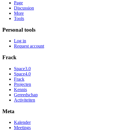
Page
Discussion
More
Tools
Personal tools
Log in
Request account
Frack
Space3.0
Space4.0
Frack
Projecten
Kennis
Gereedschap
Activiteiten
Meta
Kalender
Meetings