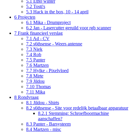
5.1
Eth0 winter
5.2
Tosti's
5.3
Hack in the box, 10 - 14 april
6
Projecten
6.1
Mika - Drumproject
6.2
Jan - Lasercutter geruild voor rgb scanner
7
Frank financieel verslag
7.1
Ad - CV
7.2
s6thsense - Weers antenne
7.3
Niek
7.4
Rob
7.5
Panter
7.6
Martzen
7.7
Hylke - Pixelvloed
7.8
Mirte
7.9
Jildou
7.10
Thomas
7.11
Mika
8
Rondvraag
8.1
Jildou - Shirts
8.2
s6thsense - Site voor redelijk betaalbaar apparatuur
8.2.1
Stemming: Schroefboormachine
aanschaffen?
8.3
Panter - Barsysteem
8.4
Martzen - misc