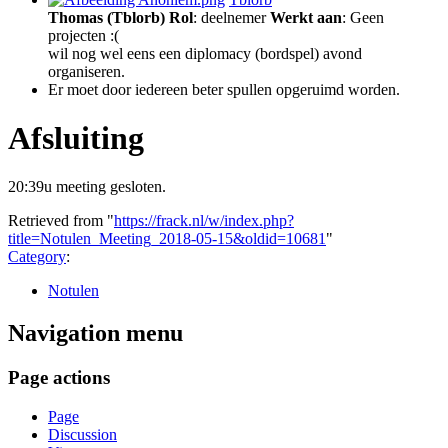
Thomas (Tblorb)
Rol
: deelnemer
Werkt aan
: Geen
projecten :(
wil nog wel eens een diplomacy (bordspel) avond
organiseren.
Er moet door iedereen beter spullen opgeruimd worden.
Afsluiting
20:39u meeting gesloten.
Retrieved from "
https://frack.nl/w/index.php?
title=Notulen_Meeting_2018-05-15&oldid=10681
"
Category
:
Notulen
Navigation menu
Page actions
Page
Discussion