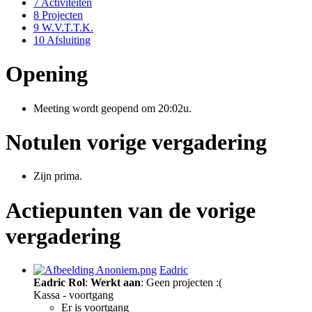
7
Activiteiten
8
Projecten
9
W.V.T.T.K.
10
Afsluiting
Opening
Meeting wordt geopend om 20:02u.
Notulen vorige vergadering
Zijn prima.
Actiepunten van de vorige
vergadering
Eadric
Eadric
Rol
:
Werkt aan
: Geen projecten :(
Kassa - voortgang
Er is voortgang