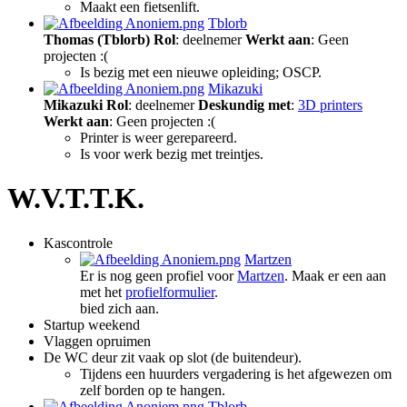
Maakt een fietsenlift.
Tblorb
Thomas (Tblorb)
Rol
: deelnemer
Werkt aan
: Geen
projecten :(
Is bezig met een nieuwe opleiding; OSCP.
Mikazuki
Mikazuki
Rol
: deelnemer
Deskundig met
:
3D printers
Werkt aan
: Geen projecten :(
Printer is weer gerepareerd.
Is voor werk bezig met treintjes.
W.V.T.T.K.
Kascontrole
Martzen
Er is nog geen profiel voor
Martzen
. Maak er een aan
met het
profielformulier
.
bied zich aan.
Startup weekend
Vlaggen opruimen
De WC deur zit vaak op slot (de buitendeur).
Tijdens een huurders vergadering is het afgewezen om
zelf borden op te hangen.
Tblorb