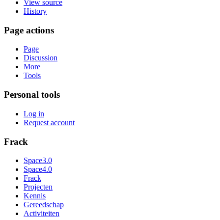
View source
History
Page actions
Page
Discussion
More
Tools
Personal tools
Log in
Request account
Frack
Space3.0
Space4.0
Frack
Projecten
Kennis
Gereedschap
Activiteiten