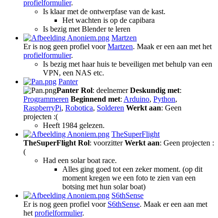
profielformulier
.
Is klaar met de ontwerpfase van de kast.
Het wachten is op de capibara
Is bezig met Blender te leren
Martzen
Er is nog geen profiel voor
Martzen
. Maak er een aan met het
profielformulier
.
Is bezig met haar huis te beveiligen met behulp van een
VPN, een NAS etc.
Panter
Panter
Rol
: deelnemer
Deskundig met
:
Programmeren
Beginnend met
:
Arduino
,
Python
,
RaspberryPi
,
Robotica
,
Solderen
Werkt aan
: Geen
projecten :(
Heeft 1984 gelezen.
TheSuperFlight
TheSuperFlight
Rol
: voorzitter
Werkt aan
: Geen projecten :
(
Had een solar boat race.
Alles ging goed tot een zeker moment. (op dit
moment kregen we een foto te zien van een
botsing met hun solar boat)
S6thSense
Er is nog geen profiel voor
S6thSense
. Maak er een aan met
het
profielformulier
.