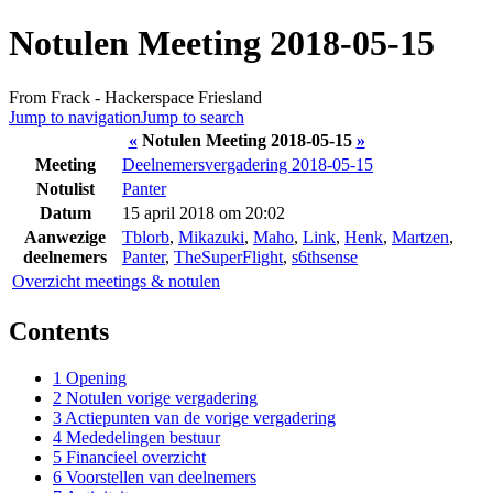
Notulen Meeting 2018-05-15
From Frack - Hackerspace Friesland
Jump to navigation
Jump to search
«
Notulen Meeting 2018-05-15
»
Meeting
Deelnemersvergadering 2018-05-15
Notulist
Panter
Datum
15 april 2018 om 20:02
Aanwezige
Tblorb
,
Mikazuki
,
Maho
,
Link
,
Henk
,
Martzen
,
deelnemers
Panter
,
TheSuperFlight
,
s6thsense
Overzicht meetings & notulen
Contents
1
Opening
2
Notulen vorige vergadering
3
Actiepunten van de vorige vergadering
4
Mededelingen bestuur
5
Financieel overzicht
6
Voorstellen van deelnemers