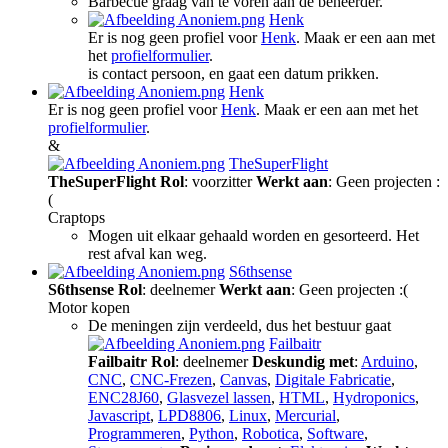
Barbecue graag van te voren aan de beheerder.
Henk
Er is nog geen profiel voor
Henk
. Maak er een aan met
het
profielformulier
.
is contact persoon, en gaat een datum prikken.
Henk
Er is nog geen profiel voor
Henk
. Maak er een aan met het
profielformulier
.
&
TheSuperFlight
TheSuperFlight
Rol
: voorzitter
Werkt aan
: Geen projecten :
(
Craptops
Mogen uit elkaar gehaald worden en gesorteerd. Het
rest afval kan weg.
S6thsense
S6thsense
Rol
: deelnemer
Werkt aan
: Geen projecten :(
Motor kopen
De meningen zijn verdeeld, dus het bestuur gaat
Failbaitr
Failbaitr
Rol
: deelnemer
Deskundig met
:
Arduino
,
CNC
,
CNC-Frezen
,
Canvas
,
Digitale Fabricatie
,
ENC28J60
,
Glasvezel lassen
,
HTML
,
Hydroponics
,
Javascript
,
LPD8806
,
Linux
,
Mercurial
,
Programmeren
,
Python
,
Robotica
,
Software
,