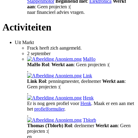
Stappenmotor
Beginnend met
:
Elektronica
Werkt
aan
: Geen projecten :(
naar financieel advies vragen.
Activiteiten
Uit Markt
Frack heeft zich aangemeld.
2 september
MaHo
MaHo
Rol
:
Werkt aan
: Geen projecten :(
,
Link
Link
Rol
: penningmeester, deelnemer
Werkt aan
:
Geen projecten :(
,
Henk
Er is nog geen profiel voor
Henk
. Maak er een aan met
het
profielformulier
.
,
Tblorb
Thomas (Tblorb)
Rol
: deelnemer
Werkt aan
: Geen
projecten :(
en