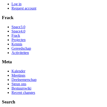
Log in
Request account
Frack
Space3.0
Space4.0
Frack
Projecten
Kennis
Gereedschap
Activiteiten
Meta
Kalender
Meetings
Deelnemerschap
Steun ons
Bestuurswiki
Recent changes
Search