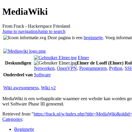
MediaWiki
From Frack - Hackerspace Friesland
Jump to navigation
Jump to search
Deze pagina is een
beginnetje
. Voeg informat
Elmer
Deskundigen
Elmer de Looff (Elmer)
Rol
Netwerken
,
OpenVPN
,
Programmeren
,
Python
,
SS
Onderdeel van
Software
Wiki awesomeness
,
Wiki v2
MediaWiki is een webapplicatie waarmee een website kan worden gem
wel Software Phase III genoemd.
Retrieved from "
https://frack.nl/w/index.php?title=MediaWiki&oldid
Categories
:
Beginnetje