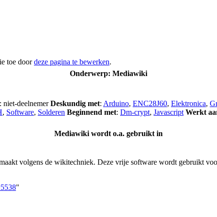
ie toe door
deze pagina te bewerken
.
Onderwerp: Mediawiki
: niet-deelnemer
Deskundig met
:
Arduino
,
ENC28J60
,
Elektronica
,
G
H
,
Software
,
Solderen
Beginnend met
:
Dm-crypt
,
Javascript
Werkt aa
Mediawiki wordt o.a. gebruikt in
aakt volgens de wikitechniek. Deze vrije software wordt gebruikt vo
=5538
"