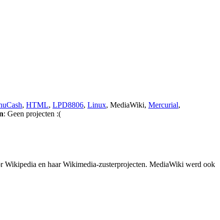
nuCash
,
HTML
,
LPD8806
,
Linux
,
MediaWiki
,
Mercurial
,
n
: Geen projecten :(
or Wikipedia en haar Wikimedia-zusterprojecten. MediaWiki werd ook