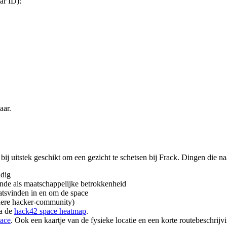
ar ID):
aar.
ij uitstek geschikt om een gezicht te schetsen bij Frack. Dingen die 
ndig
nde als maatschappelijke betrokkenheid
aatsvinden in en om de space
edere hacker-community)
la de
hack42 space heatmap
.
ace
. Ook een kaartje van de fysieke locatie en een korte routebeschrijv