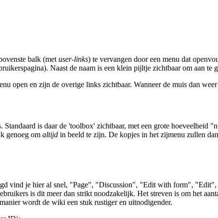
 bovenste balk (met
user-links
) te vervangen door een menu dat openvou
ruikerspagina). Naast de naam is een klein pijltje zichtbaar om aan te 
nu open en zijn de overige links zichtbaar. Wanneer de muis dan wee
. Standaard is daar de 'toolbox' zichtbaar, met een grote hoeveelheid "
grijk genoeg om
altijd
in beeld te zijn. De kopjes in het zijmenu zullen da
logd vind je hier al snel, "Page", "Discussion", "Edit with form", "Edi
ruikers is dit meer dan strikt noodzakelijk. Het streven is om het aantal
 manier wordt de wiki een stuk rustiger en uitnodigender.