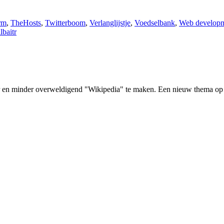
rm
,
TheHosts
,
Twitterboom
,
Verlanglijstje
,
Voedselbank
,
Web developm
lbaitr
er en minder overweldigend "Wikipedia" te maken. Een nieuw thema op 