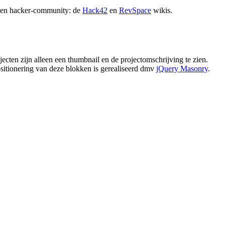
igen hacker-community: de
Hack42
en
RevSpace
wikis.
ecten zijn alleen een thumbnail en de projectomschrijving te zien.
ositionering van deze blokken is gerealiseerd dmv
jQuery Masonry
.