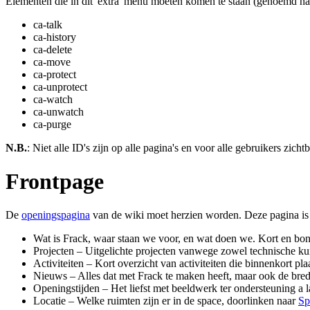
Elementen die in dit 'extra' menu moeten komen te staan (genoemd na
ca-talk
ca-history
ca-delete
ca-move
ca-protect
ca-unprotect
ca-watch
ca-unwatch
ca-purge
N.B.
: Niet alle ID's zijn op alle pagina's en voor alle gebruikers zichtb
Frontpage
De
openingspagina
van de wiki moet herzien worden. Deze pagina is b
Wat is Frack, waar staan we voor, en wat doen we. Kort en bo
Projecten – Uitgelichte projecten vanwege zowel technische ku
Activiteiten – Kort overzicht van activiteiten die binnenkort pl
Nieuws – Alles dat met Frack te maken heeft, maar ook de br
Openingstijden – Het liefst met beeldwerk ter ondersteuning a 
Locatie – Welke ruimten zijn er in de space, doorlinken naar
Sp