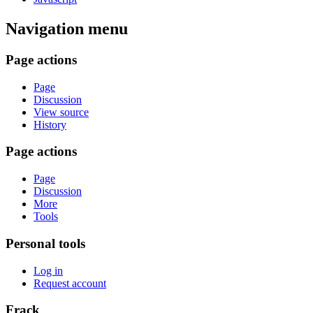
Navigation menu
Page actions
Page
Discussion
View source
History
Page actions
Page
Discussion
More
Tools
Personal tools
Log in
Request account
Frack