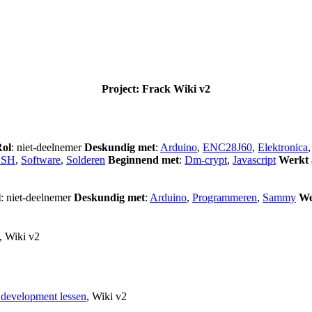
Project: Frack Wiki v2
ol
: niet-deelnemer
Deskundig met
:
Arduino
,
ENC28J60
,
Elektronica
SSH
,
Software
,
Solderen
Beginnend met
:
Dm-crypt
,
Javascript
Werkt 
l
: niet-deelnemer
Deskundig met
:
Arduino
,
Programmeren
,
Sammy
We
,
Wiki v2
development lessen
,
Wiki v2