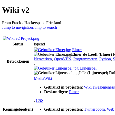
Wiki v2
From Frack - Hackerspace Friesland
Jump to navigation
Jump to search
Status
lopend
Elmer
Elmer de Looff (Elmer)
R
Netwerken
,
OpenVPN
,
Programmeren
,
Python
,
Betrokkenen
,
Lijnenspel
Jelle (Lijnenspel)
Ro
MediaWiki
Gebruikt in projecten
:
Wiki awesomeness
Deskundigen
:
Elmer
,
CSS
Kennisgebied(en)
Gebruikt in projecten
:
Twitterboom
,
Web 