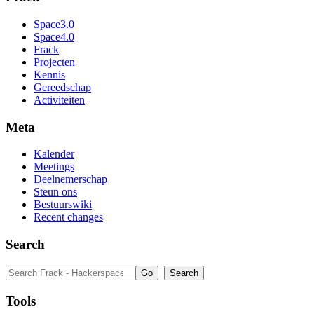
Space3.0
Space4.0
Frack
Projecten
Kennis
Gereedschap
Activiteiten
Meta
Kalender
Meetings
Deelnemerschap
Steun ons
Bestuurswiki
Recent changes
Search
Tools