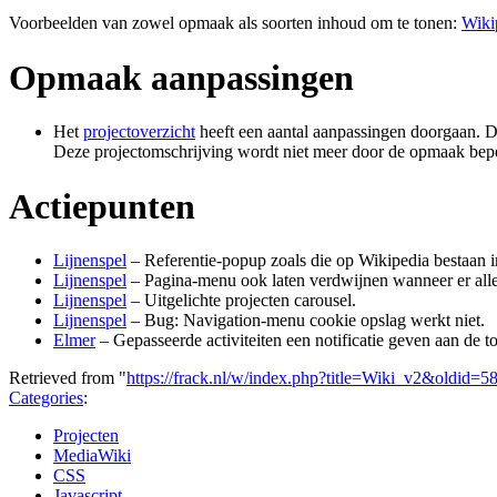
Voorbeelden van zowel opmaak als soorten inhoud om te tonen:
Wiki
Opmaak aanpassingen
Het
projectoverzicht
heeft een aantal aanpassingen doorgaan. De
Deze projectomschrijving wordt niet meer door de opmaak beper
Actiepunten
Lijnenspel
– Referentie-popup zoals die op Wikipedia bestaan 
Lijnenspel
– Pagina-menu ook laten verdwijnen wanneer er alleen
Lijnenspel
– Uitgelichte projecten carousel.
Lijnenspel
– Bug: Navigation-menu cookie opslag werkt niet.
Elmer
– Gepasseerde activiteiten een notificatie geven aan de t
Retrieved from "
https://frack.nl/w/index.php?title=Wiki_v2&oldid=5
Categories
:
Projecten
MediaWiki
CSS
Javascript