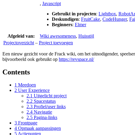
,
Javascript
Gebruikt in projecten
:
Lightbox
,
RobotA
Deskundigen
:
FruitCake
,
CodeHunger
,
Fai
Beginners
:
Elmer
Afgeleid van:
Wiki awesomeness
,
Huisstijl
Projectoverzicht
–
Project toevoegen
Een nieuw gezicht voor de Frack wiki, om het uitnodigender, speels
bijvoorbeeld ook gebruikt op
https://revspace.nl/
Contents
1
Meedoen
2
User Experience
2.1
Uitgelicht project
2.2
Spacestatus
2.3
Profiel/user links
2.4
Navigatie
2.5
Pagina-links
3
Frontpage
4
Opmaak aanpassingen
5
Actiepunten