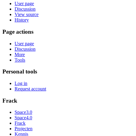
User page
Discussion
View source
History
Page actions
User page
Discussion
More
Tools
Personal tools
Log in
Request account
Frack
Space3.0
Space4.0
Frack
Projecten
Kennis