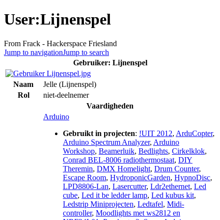
User:Lijnenspel
From Frack - Hackerspace Friesland
Jump to navigation
Jump to search
Gebruiker: Lijnenspel
Naam
Jelle (Lijnenspel)
Rol
niet-deelnemer
Vaardigheden
Arduino
Gebruikt in projecten
:
!UIT 2012
,
ArduCopter
,
Arduino Spectrum Analyzer
,
Arduino
Workshop
,
Beamerluik
,
Bedlights
,
Cirkelklok
,
Conrad BEL-8006 radiothermostaat
,
DIY
Theremin
,
DMX Homelight
,
Drum Counter
,
Escape Room
,
HydroponicGarden
,
HypnoDisc
,
LPD8806-Lan
,
Lasercutter
,
Ldr2ethernet
,
Led
cube
,
Led it be ledder lamp
,
Led kubus kit
,
Ledstrip Miniprojecten
,
Ledtafel
,
Midi-
controller
,
Moodlights met ws2812 en