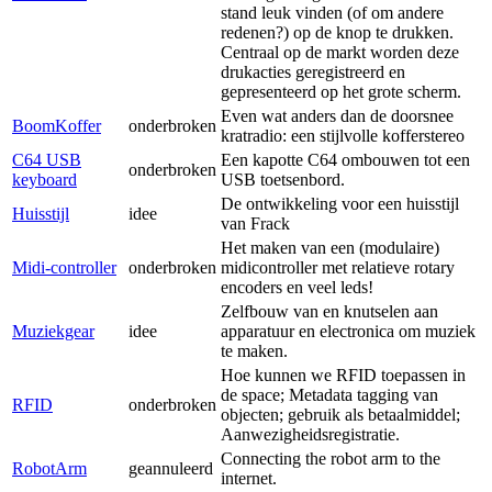
stand leuk vinden (of om andere
redenen?) op de knop te drukken.
Centraal op de markt worden deze
drukacties geregistreerd en
gepresenteerd op het grote scherm.
Even wat anders dan de doorsnee
BoomKoffer
onderbroken
kratradio: een stijlvolle kofferstereo
C64 USB
Een kapotte C64 ombouwen tot een
onderbroken
keyboard
USB toetsenbord.
De ontwikkeling voor een huisstijl
Huisstijl
idee
van Frack
Het maken van een (modulaire)
Midi-controller
onderbroken
midicontroller met relatieve rotary
encoders en veel leds!
Zelfbouw van en knutselen aan
Muziekgear
idee
apparatuur en electronica om muziek
te maken.
Hoe kunnen we RFID toepassen in
de space; Metadata tagging van
RFID
onderbroken
objecten; gebruik als betaalmiddel;
Aanwezigheidsregistratie.
Connecting the robot arm to the
RobotArm
geannuleerd
internet.