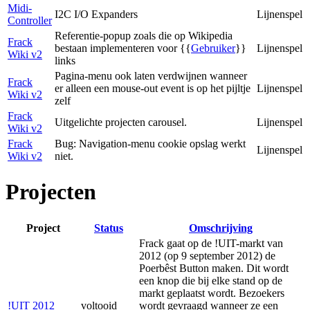
Midi-
I2C I/O Expanders
Lijnenspel
Controller
Referentie-popup zoals die op Wikipedia
Frack
bestaan implementeren voor {{
Gebruiker
}}
Lijnenspel
Wiki v2
links
Pagina-menu ook laten verdwijnen wanneer
Frack
er alleen een mouse-out event is op het pijltje
Lijnenspel
Wiki v2
zelf
Frack
Uitgelichte projecten carousel.
Lijnenspel
Wiki v2
Frack
Bug: Navigation-menu cookie opslag werkt
Lijnenspel
Wiki v2
niet.
Projecten
Project
Status
Omschrijving
Frack gaat op de !UIT-markt van
2012 (op 9 september 2012) de
Poerbêst Button maken. Dit wordt
een knop die bij elke stand op de
markt geplaatst wordt. Bezoekers
!UIT 2012
voltooid
wordt gevraagd wanneer ze een