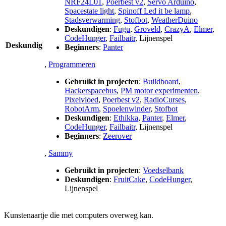
NRF24L01
,
Poerbest v2
,
Servo Arduino
,
Spacestate light
,
Spinoff Led it be lamp
,
Stadsverwarming
,
Stofbot
,
WeatherDuino
Deskundigen
:
Fugu
,
Groveld
,
CrazyA
,
Elmer
,
CodeHunger
,
Failbaitr
,
Lijnenspel
Deskundig
Beginners
:
Panter
,
Programmeren
Gebruikt in projecten
:
Buildboard
,
Hackerspacebus
,
PM motor experimenten
,
Pixelvloed
,
Poerbest v2
,
RadioCurses
,
RobotArm
,
Spoelenwinder
,
Stofbot
Deskundigen
:
Ethikka
,
Panter
,
Elmer
,
CodeHunger
,
Failbaitr
,
Lijnenspel
Beginners
:
Zeerover
,
Sammy
Gebruikt in projecten
:
Voedselbank
Deskundigen
:
FruitCake
,
CodeHunger
,
Lijnenspel
Kunstenaartje die met computers overweg kan.