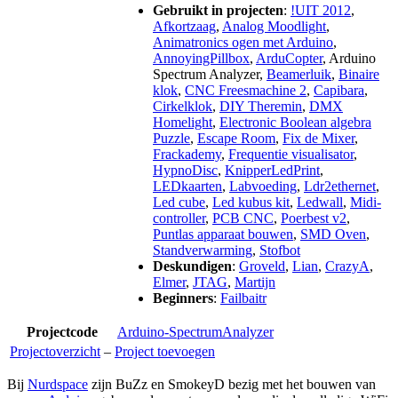
Gebruikt in projecten
:
!UIT 2012
,
Afkortzaag
,
Analog Moodlight
,
Animatronics ogen met Arduino
,
AnnoyingPillbox
,
ArduCopter
,
Arduino
Spectrum Analyzer
,
Beamerluik
,
Binaire
klok
,
CNC Freesmachine 2
,
Capibara
,
Cirkelklok
,
DIY Theremin
,
DMX
Homelight
,
Electronic Boolean algebra
Puzzle
,
Escape Room
,
Fix de Mixer
,
Frackademy
,
Frequentie visualisator
,
HypnoDisc
,
KnipperLedPrint
,
LEDkaarten
,
Labvoeding
,
Ldr2ethernet
,
Led cube
,
Led kubus kit
,
Ledwall
,
Midi-
controller
,
PCB CNC
,
Poerbest v2
,
Puntlas apparaat bouwen
,
SMD Oven
,
Standverwarming
,
Stofbot
Deskundigen
:
Groveld
,
Lian
,
CrazyA
,
Elmer
,
JTAG
,
Martijn
Beginners
:
Failbaitr
Projectcode
Arduino-SpectrumAnalyzer
Projectoverzicht
–
Project toevoegen
Bij
Nurdspace
zijn BuZz en SmokeyD bezig met het bouwen van