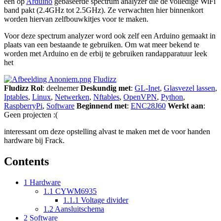
een op
Arduino
gebaseerde spectrum analyzer die de volledige WiFi
band pakt (2.4GHz tot 2.5GHz). Ze verwachten hier binnenkort
worden hiervan zelfbouwkitjes voor te maken.
Voor deze spectrum analyzer word ook zelf een Arduino gemaakt in
plaats van een bestaande te gebruiken. Om wat meer bekend te
worden met Arduino en de erbij te gebruiken randapparatuur leek
het
Fludizz
Fludizz
Rol
: deelnemer
Deskundig met
:
GL-Inet
,
Glasvezel lassen
,
Iptables
,
Linux
,
Netwerken
,
Nftables
,
OpenVPN
,
Python
,
RaspberryPi
,
Software
Beginnend met
:
ENC28J60
Werkt aan
:
Geen projecten :(
interessant om deze opstelling alvast te maken met de voor handen
hardware bij Frack.
Contents
1
Hardware
1.1
CYWM6935
1.1.1
Voltage divider
1.2
Aansluitschema
2
Software