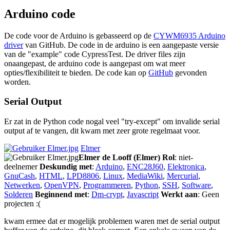
Arduino code
De code voor de Arduino is gebasseerd op de
CYWM6935 Arduino
driver
van GitHub. De code in de arduino is een aangepaste versie
van de "example" code CypressTest. De driver files zijn
onaangepast, de arduino code is aangepast om wat meer
opties/flexibiliteit te bieden. De code kan op
GitHub
gevonden
worden.
Serial Output
Er zat in de Python code nogal veel "try-except" om invalide serial
output af te vangen, dit kwam met zeer grote regelmaat voor.
Elmer
Elmer de Looff (Elmer)
Rol
: niet-
deelnemer
Deskundig met
:
Arduino
,
ENC28J60
,
Elektronica
,
GnuCash
,
HTML
,
LPD8806
,
Linux
,
MediaWiki
,
Mercurial
,
Netwerken
,
OpenVPN
,
Programmeren
,
Python
,
SSH
,
Software
,
Solderen
Beginnend met
:
Dm-crypt
,
Javascript
Werkt aan
: Geen
projecten :(
kwam ermee dat er mogelijk problemen waren met de serial output