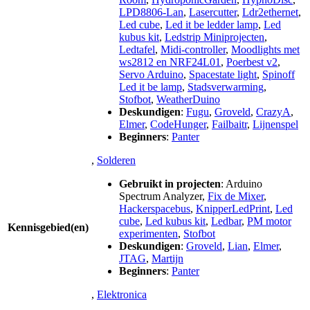
LPD8806-Lan
,
Lasercutter
,
Ldr2ethernet
,
Led cube
,
Led it be ledder lamp
,
Led
kubus kit
,
Ledstrip Miniprojecten
,
Ledtafel
,
Midi-controller
,
Moodlights met
ws2812 en NRF24L01
,
Poerbest v2
,
Servo Arduino
,
Spacestate light
,
Spinoff
Led it be lamp
,
Stadsverwarming
,
Stofbot
,
WeatherDuino
Deskundigen
:
Fugu
,
Groveld
,
CrazyA
,
Elmer
,
CodeHunger
,
Failbaitr
,
Lijnenspel
Beginners
:
Panter
,
Solderen
Gebruikt in projecten
:
Arduino
Spectrum Analyzer
,
Fix de Mixer
,
Hackerspacebus
,
KnipperLedPrint
,
Led
cube
,
Led kubus kit
,
Ledbar
,
PM motor
Kennisgebied(en)
experimenten
,
Stofbot
Deskundigen
:
Groveld
,
Lian
,
Elmer
,
JTAG
,
Martijn
Beginners
:
Panter
,
Elektronica