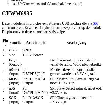
1x 180 Ohm weerstand (Voorschakelweerstand)
CYWM6935
Deze module is in principe een Wireless USB module die via
SPI
communiceert. Er zit een 12 pins (2mm steek) header op de module.
De pin-out van deze connector is als volgt:
Pin
Functie
Arduino pin
Beschrijving
#
1
GND
GND
2
Vcc
+3.3V Power
IRQ
Dient voor interrupts verstuurd
3
(Output)
vanaf de radio. Word niet gebruikt.
nReset
Pin
Middels deze pin kan de radio
4
(Input)
D5/"PD5(T1)"
gereset worden. +3.3V signaal.
MOSI
Pin D11/MOSI
SPI Master-Out/Slave-In, signaal
5
(Input)
Output
moet +3.3V zijn.
nSS
Pin
SPI Slave-Select signaal, moet ook
6
(Input)
D6/"PD6(AIN0)"
+3.3V zijn.
SCK
Pin D13/SCK
SPI Clock signaal, moet ook
7
(Input)
Output
+3.3V zijn.