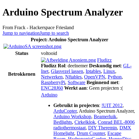
Arduino Spectrum Analyzer
From Frack - Hackerspace Friesland
Jump to navigation
Jump to search
Project: Arduino Spectrum Analyzer
Status
voltooid
Fludizz
Fludizz
Rol
: deelnemer
Deskundig met
:
GL-
Inet
,
Glasvezel lassen
,
Iptables
,
Linux
,
Betrokkenen
Netwerken
,
Nftables
,
OpenVPN
,
Python
,
RaspberryPi
,
Software
Beginnend met
:
ENC28J60
Werkt aan
: Geen projecten :(
Arduino
Gebruikt in projecten
:
!UIT 2012
,
ArduCopter
,
Arduino Spectrum Analyzer
,
Arduino Workshop
,
Beamerluik
,
Bedlights
,
Cirkelklok
,
Conrad BEL-8006
radiothermostaat
,
DIY Theremin
,
DMX
Homelight
,
Drum Counter
,
Escape
Room
,
HydroponicGarden
,
HypnoDisc
,