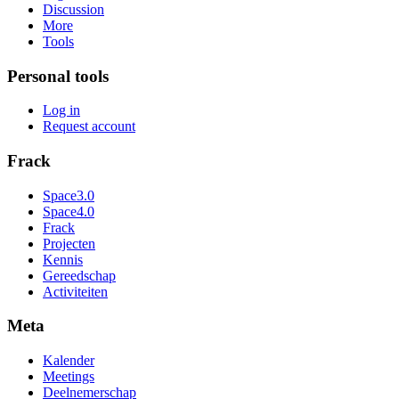
Discussion
More
Tools
Personal tools
Log in
Request account
Frack
Space3.0
Space4.0
Frack
Projecten
Kennis
Gereedschap
Activiteiten
Meta
Kalender
Meetings
Deelnemerschap