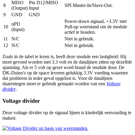
MISO
Pin D12/MISO
8
SPI Master-In/Slave-Out.
(Output)
Input
9
GND
GND
Power-down signaal, +3.3V met
nPD
10
Pull-up weerstand om de module
(Input)
actief te houden.
11
N/C
Niet in gebruik.
12
N/C
Niet in gebruik.
Zoals in de tabel te lezen is, heeft deze module een lastigheid: Hij
moet gevoed worden met 3.3 volt en de datalijnen zitten op dezelfde
spanning. Als er 5 volt op gezet word brand de module door. De
DK-Duino's op de space leveren gelukkig 3.3V voeding waarmee
dat probleem in ieder geval opgelost is. Voor de datalijnen
daarentegen moet er gebruik gemaakt worden van een
Voltage
divider
.
Voltage divider
Deze voltage divider op de signaal lijnen is kinderlijk eenvouding te
maken: