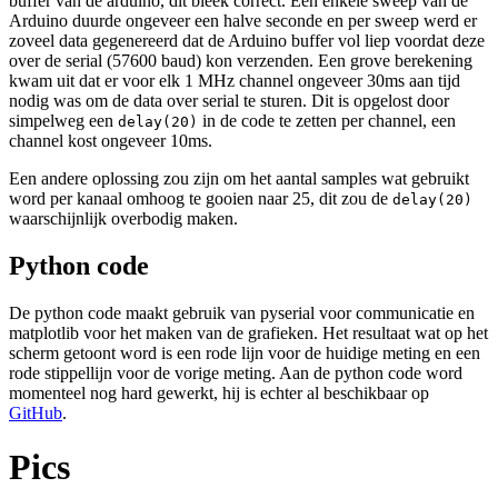
buffer van de arduino, dit bleek correct. Een enkele sweep van de
Arduino duurde ongeveer een halve seconde en per sweep werd er
zoveel data gegenereerd dat de Arduino buffer vol liep voordat deze
over de serial (57600 baud) kon verzenden. Een grove berekening
kwam uit dat er voor elk 1 MHz channel ongeveer 30ms aan tijd
nodig was om de data over serial te sturen. Dit is opgelost door
simpelweg een
in de code te zetten per channel, een
delay(20)
channel kost ongeveer 10ms.
Een andere oplossing zou zijn om het aantal samples wat gebruikt
word per kanaal omhoog te gooien naar 25, dit zou de
delay(20)
waarschijnlijk overbodig maken.
Python code
De python code maakt gebruik van pyserial voor communicatie en
matplotlib voor het maken van de grafieken. Het resultaat wat op het
scherm getoont word is een rode lijn voor de huidige meting en een
rode stippellijn voor de vorige meting. Aan de python code word
momenteel nog hard gewerkt, hij is echter al beschikbaar op
GitHub
.
Pics