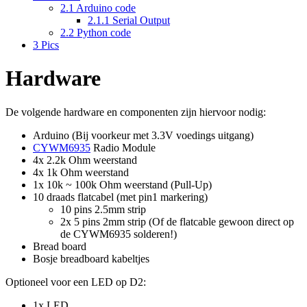
2.1
Arduino code
2.1.1
Serial Output
2.2
Python code
3
Pics
Hardware
De volgende hardware en componenten zijn hiervoor nodig:
Arduino (Bij voorkeur met 3.3V voedings uitgang)
CYWM6935
Radio Module
4x 2.2k Ohm weerstand
4x 1k Ohm weerstand
1x 10k ~ 100k Ohm weerstand (Pull-Up)
10 draads flatcabel (met pin1 markering)
10 pins 2.5mm strip
2x 5 pins 2mm strip (Of de flatcable gewoon direct op
de CYWM6935 solderen!)
Bread board
Bosje breadboard kabeltjes
Optioneel voor een LED op D2:
1x LED