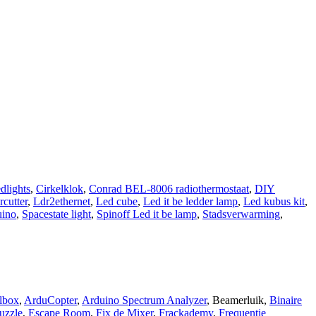
dlights
,
Cirkelklok
,
Conrad BEL-8006 radiothermostaat
,
DIY
rcutter
,
Ldr2ethernet
,
Led cube
,
Led it be ledder lamp
,
Led kubus kit
,
uino
,
Spacestate light
,
Spinoff Led it be lamp
,
Stadsverwarming
,
lbox
,
ArduCopter
,
Arduino Spectrum Analyzer
,
Beamerluik
,
Binaire
uzzle
,
Escape Room
,
Fix de Mixer
,
Frackademy
,
Frequentie