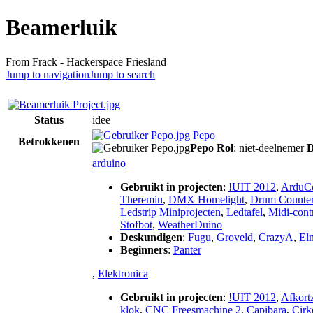
Beamerluik
From Frack - Hackerspace Friesland
Jump to navigation
Jump to search
Status
idee
Pepo
Betrokkenen
Pepo
Rol
: niet-deelnemer
D
arduino
Gebruikt in projecten
:
!UIT 2012
,
ArduCo
Theremin
,
DMX Homelight
,
Drum Counte
Ledstrip Miniprojecten
,
Ledtafel
,
Midi-contr
Stofbot
,
WeatherDuino
Deskundigen
:
Fugu
,
Groveld
,
CrazyA
,
El
Beginners
:
Panter
,
Elektronica
Gebruikt in projecten
:
!UIT 2012
,
Afkort
klok
,
CNC Freesmachine 2
,
Capibara
,
Cirk