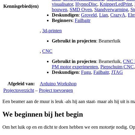
visualisator
,
HypnoDisc
,
KnipperLedPrint
,
Kennisgebied(en)
bouwen
,
SMD Oven
,
Standverwarming
,
St
Deskundigen
:
Groveld
,
Lian
,
CrazyA
,
Elm
Beginners
:
Failbaitr
,
3d-printen
Gebruikt in projecten
:
Beamerluik
,
CNC
Gebruikt in projecten
:
Beamerluik
,
CNC F
PM motor experimenten
,
Piepschuim CNC
Deskundigen
:
Fugu
,
Failbaitr
,
JTAG
Afgeleid van:
Arduino Workshop
Projectoverzicht
–
Project toevoegen
Een beamer aan de muur is leuk -als hij aan staat- maar als hij uit is 
We beginnen bij het begin
Om het luik op en en dicht te doen hebben we een motortje nodig. Op d