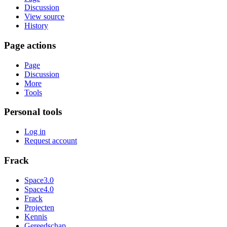
Discussion
View source
History
Page actions
Page
Discussion
More
Tools
Personal tools
Log in
Request account
Frack
Space3.0
Space4.0
Frack
Projecten
Kennis
Gereedschap