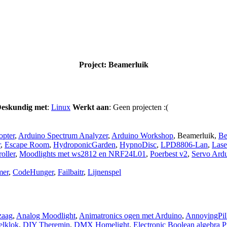
Project: Beamerluik
eskundig met
:
Linux
Werkt aan
: Geen projecten :(
pter
,
Arduino Spectrum Analyzer
,
Arduino Workshop
,
Beamerluik
,
Be
r
,
Escape Room
,
HydroponicGarden
,
HypnoDisc
,
LPD8806-Lan
,
Lase
oller
,
Moodlights met ws2812 en NRF24L01
,
Poerbest v2
,
Servo Ard
mer
,
CodeHunger
,
Failbaitr
,
Lijnenspel
zaag
,
Analog Moodlight
,
Animatronics ogen met Arduino
,
AnnoyingPil
elklok
,
DIY Theremin
,
DMX Homelight
,
Electronic Boolean algebra P