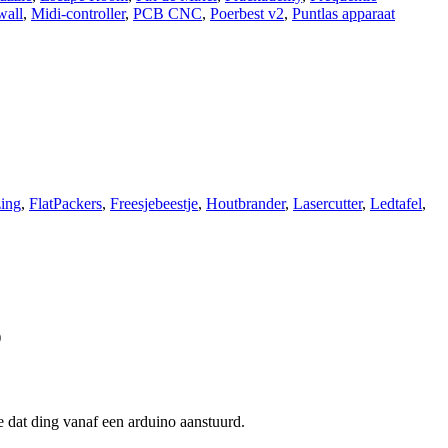
wall
,
Midi-controller
,
PCB CNC
,
Poerbest v2
,
Puntlas apparaat
ing
,
FlatPackers
,
Freesjebeestje
,
Houtbrander
,
Lasercutter
,
Ledtafel
,
)
e dat ding vanaf een arduino aanstuurd.