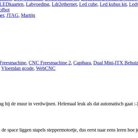
LEDkaarten
,
Labvoeding
,
Ldr2ethernet
,
Led cube
,
Led kubus kit
,
Led
ofbot
er
,
JTAG
,
Martijn
reesmachine
,
CNC Freesmachine 2
,
Capibara
,
Dual Mini-ITX Behuiz
,
Vloerplan gcode
,
WebCNC
mag hij de muur in verdwijnen. Helemaal leuk als dat automatisch gaat :-
e space liggen stapels steppermotortje, dus eerst naar eens leren hoe j