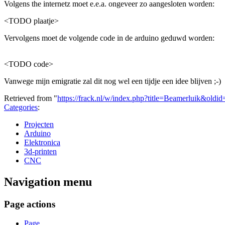
Volgens the internetz moet e.e.a. ongeveer zo aangesloten worden:
<TODO plaatje>
Vervolgens moet de volgende code in de arduino geduwd worden:
<TODO code>
Vanwege mijn emigratie zal dit nog wel een tijdje een idee blijven ;-)
Retrieved from "
https://frack.nl/w/index.php?title=Beamerluik&oldi
Categories
:
Projecten
Arduino
Elektronica
3d-printen
CNC
Navigation menu
Page actions
Page