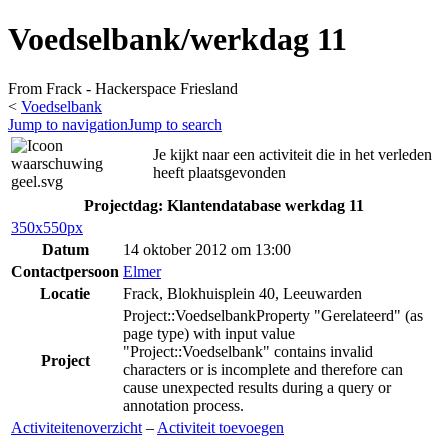
Voedselbank/werkdag 11
From Frack - Hackerspace Friesland
<
Voedselbank
Jump to navigation
Jump to search
Je kijkt naar een activiteit die in het verleden
heeft plaatsgevonden
Projectdag: Klantendatabase werkdag 11
350x550px
Datum
14 oktober 2012 om 13:00
Contactpersoon
Elmer
Locatie
Frack, Blokhuisplein 40, Leeuwarden
Project::Voedselbank
Property "Gerelateerd" (as
page type) with input value
"Project::Voedselbank" contains invalid
Project
characters or is incomplete and therefore can
cause unexpected results during a query or
annotation process.
Activiteitenoverzicht
–
Activiteit toevoegen