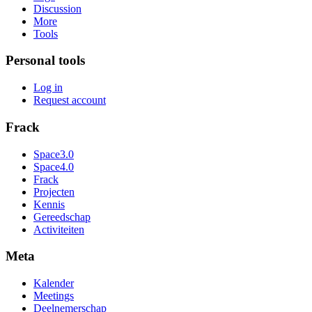
Discussion
More
Tools
Personal tools
Log in
Request account
Frack
Space3.0
Space4.0
Frack
Projecten
Kennis
Gereedschap
Activiteiten
Meta
Kalender
Meetings
Deelnemerschap