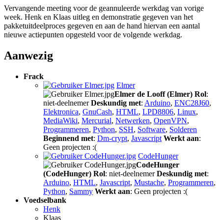
Vervangende meeting voor de geannuleerde werkdag van vorige
week. Henk en Klaas uitleg en demonstratie gegeven van het
pakketuitdeelproces gegeven en aan de hand hiervan een aantal
nieuwe actiepunten opgesteld voor de volgende werkdag.
Aanwezig
Frack
Elmer
Elmer de Looff (Elmer)
Rol
:
niet-deelnemer
Deskundig met
:
Arduino
,
ENC28J60
,
Elektronica
,
GnuCash
,
HTML
,
LPD8806
,
Linux
,
MediaWiki
,
Mercurial
,
Netwerken
,
OpenVPN
,
Programmeren
,
Python
,
SSH
,
Software
,
Solderen
Beginnend met
:
Dm-crypt
,
Javascript
Werkt aan
:
Geen projecten :(
CodeHunger
CodeHunger
(CodeHunger)
Rol
: niet-deelnemer
Deskundig met
:
Arduino
,
HTML
,
Javascript
,
Mustache
,
Programmeren
,
Python
,
Sammy
Werkt aan
: Geen projecten :(
Voedselbank
Henk
Klaas