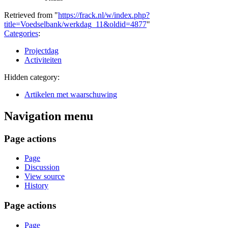
Retrieved from "
https://frack.nl/w/index.php?
title=Voedselbank/werkdag_11&oldid=4877
"
Categories
:
Projectdag
Activiteiten
Hidden category:
Artikelen met waarschuwing
Navigation menu
Page actions
Page
Discussion
View source
History
Page actions
Page