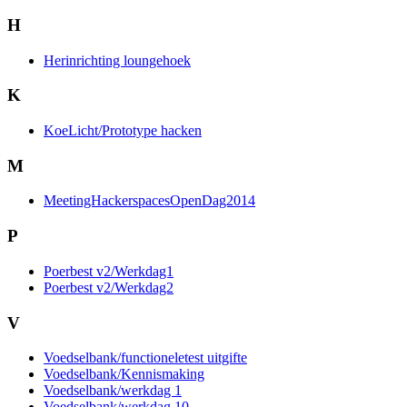
H
Herinrichting loungehoek
K
KoeLicht/Prototype hacken
M
MeetingHackerspacesOpenDag2014
P
Poerbest v2/Werkdag1
Poerbest v2/Werkdag2
V
Voedselbank/functioneletest uitgifte
Voedselbank/Kennismaking
Voedselbank/werkdag 1
Voedselbank/werkdag 10