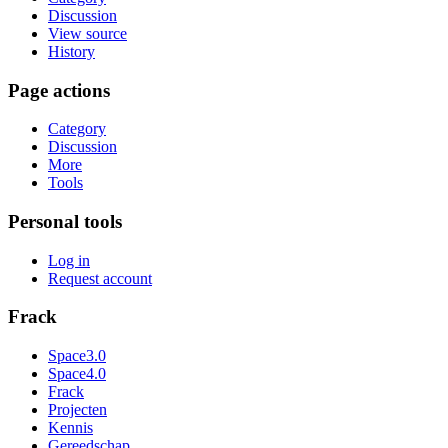
Discussion
View source
History
Page actions
Category
Discussion
More
Tools
Personal tools
Log in
Request account
Frack
Space3.0
Space4.0
Frack
Projecten
Kennis
Gereedschap