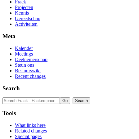
Frack
Projecten
Kennis
Gereedschap
Activiteiten
Meta
Kalender
Meetings
Deelnemerschap
Steun ons
Bestuurswiki
Recent changes
Search
Tools
What links here
Related changes
Special pages