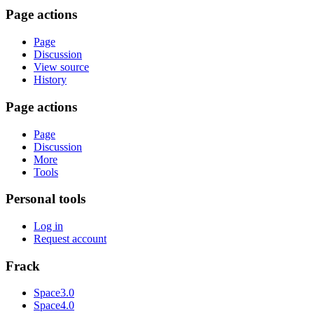
Page actions
Page
Discussion
View source
History
Page actions
Page
Discussion
More
Tools
Personal tools
Log in
Request account
Frack
Space3.0
Space4.0