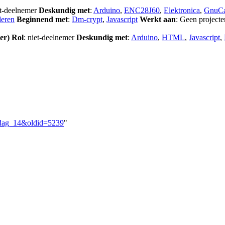
et-deelnemer
Deskundig met
:
Arduino
,
ENC28J60
,
Elektronica
,
GnuC
deren
Beginnend met
:
Dm-crypt
,
Javascript
Werkt aan
: Geen projecte
er)
Rol
: niet-deelnemer
Deskundig met
:
Arduino
,
HTML
,
Javascript
,
rkdag_14&oldid=5239
"