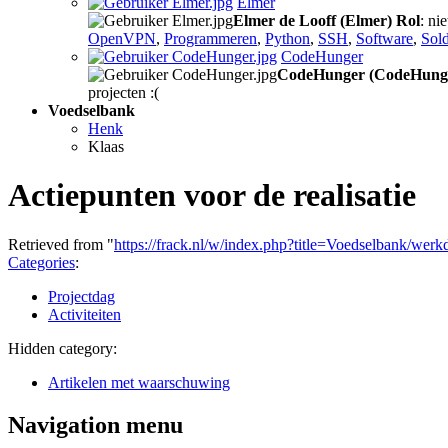
Elmer
Elmer de Looff (Elmer)
Rol
: ni
OpenVPN
,
Programmeren
,
Python
,
SSH
,
Software
,
Sol
CodeHunger
CodeHunger (CodeHung
projecten :(
Voedselbank
Henk
Klaas
Actiepunten voor de realisatie
Retrieved from "
https://frack.nl/w/index.php?title=Voedselbank/we
Categories
:
Projectdag
Activiteiten
Hidden category:
Artikelen met waarschuwing
Navigation menu