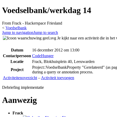
Voedselbank/werkdag 14
From Frack - Hackerspace Friesland
<
Voedselbank
Jump to navigation
Jump to search
Je kijkt naar een activiteit die in h
Datum
16 december 2012 om 13:00
Contactpersoon
CodeHunger
Locatie
Frack, Blokhuisplein 40, Leeuwarden
Project::Voedselbank
Property "Gerelateerd" (as pag
Project
during a query or annotation process.
Activiteitenoverzicht
–
Activiteit toevoegen
Debriefing implementatie
Aanwezig
Frack