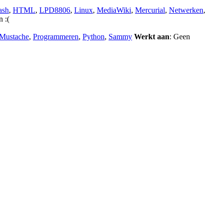
ash
,
HTML
,
LPD8806
,
Linux
,
MediaWiki
,
Mercurial
,
Netwerken
,
n :(
Mustache
,
Programmeren
,
Python
,
Sammy
Werkt aan
: Geen