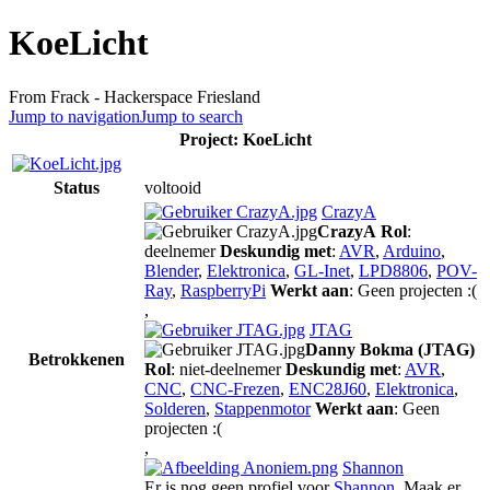
KoeLicht
From Frack - Hackerspace Friesland
Jump to navigation
Jump to search
Project: KoeLicht
Status
voltooid
CrazyA
CrazyA
Rol
:
deelnemer
Deskundig met
:
AVR
,
Arduino
,
Blender
,
Elektronica
,
GL-Inet
,
LPD8806
,
POV-
Ray
,
RaspberryPi
Werkt aan
: Geen projecten :(
,
JTAG
Danny Bokma (JTAG)
Betrokkenen
Rol
: niet-deelnemer
Deskundig met
:
AVR
,
CNC
,
CNC-Frezen
,
ENC28J60
,
Elektronica
,
Solderen
,
Stappenmotor
Werkt aan
: Geen
projecten :(
,
Shannon
Er is nog geen profiel voor
Shannon
. Maak er