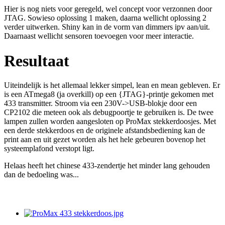
Hier is nog niets voor geregeld, wel concept voor verzonnen door
JTAG. Sowieso oplossing 1 maken, daarna wellicht oplossing 2
verder uitwerken. Shiny kan in de vorm van dimmers ipv aan/uit.
Daarnaast wellicht sensoren toevoegen voor meer interactie.
Resultaat
Uiteindelijk is het allemaal lekker simpel, lean en mean gebleven. Er
is een ATmega8 (ja overkill) op een {JTAG}-printje gekomen met
433 transmitter. Stroom via een 230V->USB-blokje door een
CP2102 die meteen ook als debugpoortje te gebruiken is. De twee
lampen zullen worden aangesloten op ProMax stekkerdoosjes. Met
een derde stekkerdoos en de originele afstandsbediening kan de
print aan en uit gezet worden als het hele gebeuren bovenop het
systeemplafond verstopt ligt.
Helaas heeft het chinese 433-zendertje het minder lang gehouden
dan de bedoeling was...