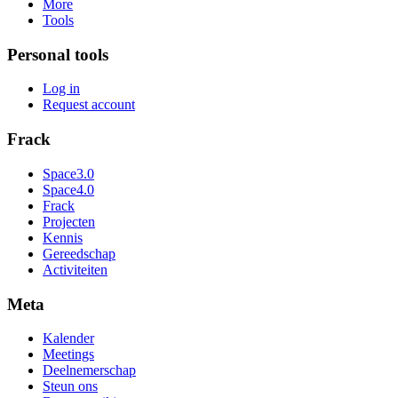
More
Tools
Personal tools
Log in
Request account
Frack
Space3.0
Space4.0
Frack
Projecten
Kennis
Gereedschap
Activiteiten
Meta
Kalender
Meetings
Deelnemerschap
Steun ons