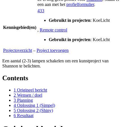
een aan met het
profielformulier
.
433
Gebruikt in projecten
:
KoeLicht
Kennisgebied(en)
,
Remote control
Gebruikt in projecten
:
KoeLicht
Projectoverzicht
–
Project toevoegen
Een aantal (2-3) lampen schakelen om een kunstproject van
Shannon te belichten.
Contents
1
Origineel bericht
2
Wensen / doel
3
Planning
4
Oplossing 1 (Simpel)
5
Oplossing 2 (Shiny)
6
Resultaat