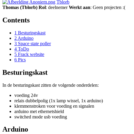
Tblorb
Thomas (Tblorb)
Rol
: deelnemer
Werkt aan
: Geen projecten :(
Contents
1
Besturingskast
2
Arduino
3
Space state poller
4
ToDo
5
Frack website
6
Pics
Besturingskast
In de besturingskast zitten de volgende onderdelen:
voeding 24v
relais dubbelpolig (1x lamp wissel, 1x arduino)
klemmenstroken voor voeding en signalen
arduino met ethernetshield
switched mode usb voeding
Arduino