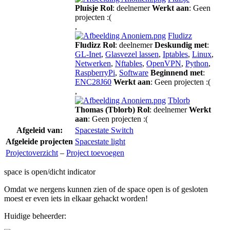
Pluisje
Rol
: deelnemer
Werkt aan
: Geen
projecten :(
,
Fludizz
Fludizz
Rol
: deelnemer
Deskundig met
:
GL-Inet
,
Glasvezel lassen
,
Iptables
,
Linux
,
Netwerken
,
Nftables
,
OpenVPN
,
Python
,
RaspberryPi
,
Software
Beginnend met
:
ENC28J60
Werkt aan
: Geen projecten :(
,
Tblorb
Thomas (Tblorb)
Rol
: deelnemer
Werkt
aan
: Geen projecten :(
Afgeleid van:
Spacestate Switch
Afgeleide projecten
Spacestate light
Projectoverzicht
–
Project toevoegen
space is open/dicht indicator
Omdat we nergens kunnen zien of de space open is of gesloten
moest er even iets in elkaar gehackt worden!
Huidige beheerder: