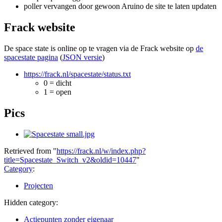
poller vervangen door gewoon Aruino de site te laten updaten
Frack website
De space state is online op te vragen via de Frack website op
de
spacestate pagina
(
JSON versie
)
https://frack.nl/spacestate/status.txt
0 = dicht
1 = open
Pics
Retrieved from "
https://frack.nl/w/index.php?
title=Spacestate_Switch_v2&oldid=10447
"
Category
:
Projecten
Hidden category:
Actiepunten zonder eigenaar