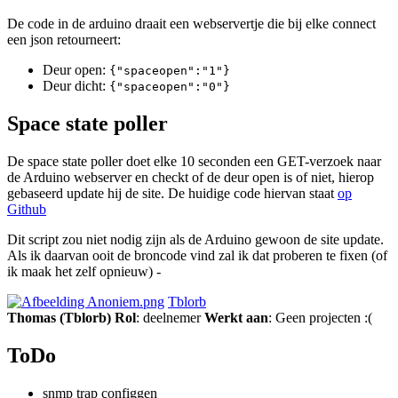
De code in de arduino draait een webservertje die bij elke connect
een json retourneert:
Deur open:
{"spaceopen":"1"}
Deur dicht:
{"spaceopen":"0"}
Space state poller
De space state poller doet elke 10 seconden een GET-verzoek naar
de Arduino webserver en checkt of de deur open is of niet, hierop
gebaseerd update hij de site. De huidige code hiervan staat
op
Github
Dit script zou niet nodig zijn als de Arduino gewoon de site update.
Als ik daarvan ooit de broncode vind zal ik dat proberen te fixen (of
ik maak het zelf opnieuw) -
Tblorb
Thomas (Tblorb)
Rol
: deelnemer
Werkt aan
: Geen projecten :(
ToDo
snmp trap configgen