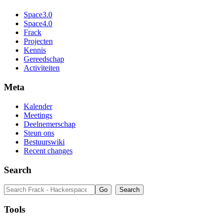
Space3.0
Space4.0
Frack
Projecten
Kennis
Gereedschap
Activiteiten
Meta
Kalender
Meetings
Deelnemerschap
Steun ons
Bestuurswiki
Recent changes
Search
Tools