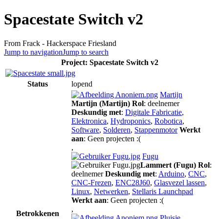
Spacestate Switch v2
From Frack - Hackerspace Friesland
Jump to navigation
Jump to search
Project: Spacestate Switch v2
Status
lopend
Martijn
Martijn (Martijn)
Rol
: deelnemer
Deskundig met
:
Digitale Fabricatie
,
Elektronica
,
Hydroponics
,
Robotica
,
Software
,
Solderen
,
Stappenmotor
Werkt
aan
: Geen projecten :(
,
Fugu
Lammert (Fugu)
Rol
:
deelnemer
Deskundig met
:
Arduino
,
CNC
,
CNC-Frezen
,
ENC28J60
,
Glasvezel lassen
,
Linux
,
Netwerken
,
Stellaris Launchpad
Werkt aan
: Geen projecten :(
,
Betrokkenen
Pluisje