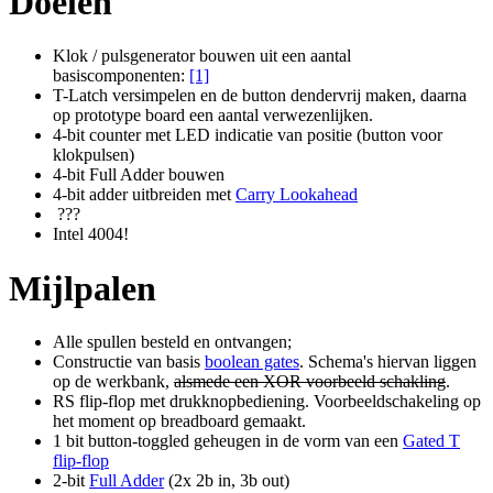
Doelen
Klok / pulsgenerator bouwen uit een aantal
basiscomponenten:
[1]
T-Latch versimpelen en de button dendervrij maken, daarna
op prototype board een aantal verwezenlijken.
4-bit counter met LED indicatie van positie (button voor
klokpulsen)
4-bit Full Adder bouwen
4-bit adder uitbreiden met
Carry Lookahead
???
Intel 4004!
Mijlpalen
Alle spullen besteld en ontvangen;
Constructie van basis
boolean gates
. Schema's hiervan liggen
op de werkbank,
alsmede een XOR voorbeeld schakling
.
RS flip-flop met drukknopbediening. Voorbeeldschakeling op
het moment op breadboard gemaakt.
1 bit button-toggled geheugen in de vorm van een
Gated T
flip-flop
2-bit
Full Adder
(2x 2b in, 3b out)