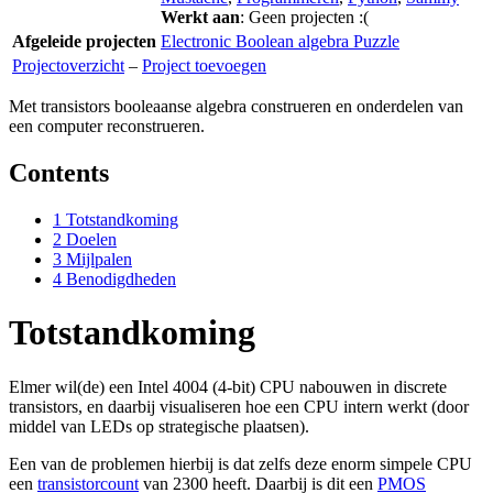
Werkt aan
: Geen projecten :(
Afgeleide projecten
Electronic Boolean algebra Puzzle
Projectoverzicht
–
Project toevoegen
Met transistors booleaanse algebra construeren en onderdelen van
een computer reconstrueren.
Contents
1
Totstandkoming
2
Doelen
3
Mijlpalen
4
Benodigdheden
Totstandkoming
Elmer wil(de) een Intel 4004 (4-bit) CPU nabouwen in discrete
transistors, en daarbij visualiseren hoe een CPU intern werkt (door
middel van LEDs op strategische plaatsen).
Een van de problemen hierbij is dat zelfs deze enorm simpele CPU
een
transistorcount
van 2300 heeft. Daarbij is dit een
PMOS