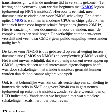
transistordesign, wat in de moderne tijd in verval is gekomen. Ter
leering ende vermaeck gaan we dus beginnen met
NMOS
logica
(gebaseerd op NPN transistors). Hiervoor is een stuk meer
documentatie te vinden dan voor PMOS schakeling. Een derde
optie,
CMOS
is wat men in moderne CPUs en chips gebruikt, en
leent zich beter voor hogere schakelfrequenties (boven 20MHz).
Hier is aanzienlijk meer documentatie voor de vinden, maar de
complexiteit is een stuk hoger. De werkelijke component-count
verschilt niet veel, daar CMOS geen pulldown/pullup weerstanden
nodig heeft.
De keuze voor NMOS is dus gebaseerd op een afweging tussen
documentatie (PMOS vs NMOS) en complexiteit (CMOS vs alles).
Het is niet onwaarschijnlijk dat we op enig moment overstappen op
CMOS, gezien dat een aantal interessante eigenschappen heeft
waardoor schakelingen met minder transistors gemaakt kunnen
worden dan de booleaanse algebra voorspelt.
Ook is het behoorlijke waanzin om als eerste stap een schakeling te
bouwen die zelfs in SMD ongeveer 20x40 cm in gaat nemen
(gebaseerd op enkel de transistors, zonder verdere weerstanden of
LED indicators). Vandaar dat we beginnen met wat simpelere
schakelingen, zoals hieronder beschreven.