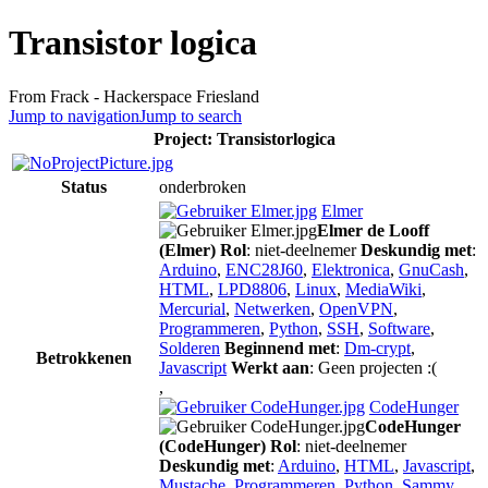
Transistor logica
From Frack - Hackerspace Friesland
Jump to navigation
Jump to search
Project: Transistorlogica
Status
onderbroken
Elmer
Elmer de Looff
(Elmer)
Rol
: niet-deelnemer
Deskundig met
:
Arduino
,
ENC28J60
,
Elektronica
,
GnuCash
,
HTML
,
LPD8806
,
Linux
,
MediaWiki
,
Mercurial
,
Netwerken
,
OpenVPN
,
Programmeren
,
Python
,
SSH
,
Software
,
Solderen
Beginnend met
:
Dm-crypt
,
Betrokkenen
Javascript
Werkt aan
: Geen projecten :(
,
CodeHunger
CodeHunger
(CodeHunger)
Rol
: niet-deelnemer
Deskundig met
:
Arduino
,
HTML
,
Javascript
,
Mustache
,
Programmeren
,
Python
,
Sammy