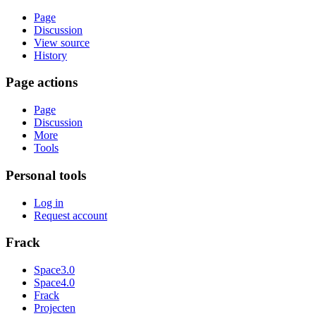
Page
Discussion
View source
History
Page actions
Page
Discussion
More
Tools
Personal tools
Log in
Request account
Frack
Space3.0
Space4.0
Frack
Projecten