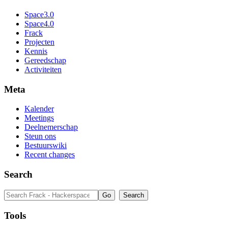
Space3.0
Space4.0
Frack
Projecten
Kennis
Gereedschap
Activiteiten
Meta
Kalender
Meetings
Deelnemerschap
Steun ons
Bestuurswiki
Recent changes
Search
Tools