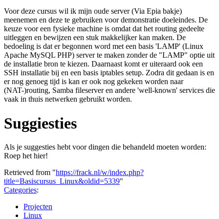
Voor deze cursus wil ik mijn oude server (Via Epia bakje)
meenemen en deze te gebruiken voor demonstratie doeleindes. De
keuze voor een fysieke machine is omdat dat het routing gedeelte
uitleggen en bewijzen een stuk makkelijker kan maken. De
bedoeling is dat er begonnen word met een basis 'LAMP' (Linux
Apache MySQL PHP) server te maken zonder de "LAMP" optie uit
de installatie bron te kiezen. Daarnaast komt er uiteraard ook een
SSH installatie bij en een basis iptables setup. Zodra dit gedaan is en
er nog genoeg tijd is kan er ook nog gekeken worden naar
(NAT-)routing, Samba fileserver en andere 'well-known' services die
vaak in thuis netwerken gebruikt worden.
Suggiesties
Als je suggesties hebt voor dingen die behandeld moeten worden:
Roep het hier!
Retrieved from "
https://frack.nl/w/index.php?
title=Basiscursus_Linux&oldid=5339
"
Categories
:
Projecten
Linux