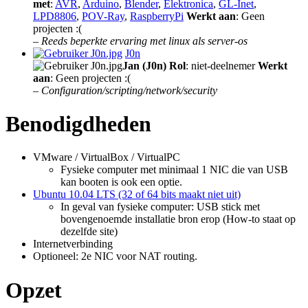
met
:
AVR
,
Arduino
,
Blender
,
Elektronica
,
GL-Inet
,
LPD8806
,
POV-Ray
,
RaspberryPi
Werkt aan
: Geen
projecten :(
–
Reeds beperkte ervaring met linux als server-os
J0n
Jan (J0n)
Rol
: niet-deelnemer
Werkt
aan
: Geen projecten :(
–
Configuration/scripting/network/security
Benodigdheden
VMware / VirtualBox / VirtualPC
Fysieke computer met minimaal 1 NIC die van USB
kan booten is ook een optie.
Ubuntu 10.04 LTS (32 of 64 bits maakt niet uit)
In geval van fysieke computer: USB stick met
bovengenoemde installatie bron erop (How-to staat op
dezelfde site)
Internetverbinding
Optioneel: 2e NIC voor NAT routing.
Opzet