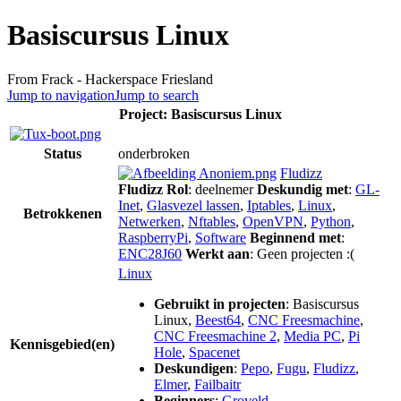
Basiscursus Linux
From Frack - Hackerspace Friesland
Jump to navigation
Jump to search
Project: Basiscursus Linux
Status
onderbroken
Fludizz
Fludizz
Rol
: deelnemer
Deskundig met
:
GL-
Inet
,
Glasvezel lassen
,
Iptables
,
Linux
,
Betrokkenen
Netwerken
,
Nftables
,
OpenVPN
,
Python
,
RaspberryPi
,
Software
Beginnend met
:
ENC28J60
Werkt aan
: Geen projecten :(
Linux
Gebruikt in projecten
:
Basiscursus
Linux
,
Beest64
,
CNC Freesmachine
,
CNC Freesmachine 2
,
Media PC
,
Pi
Kennisgebied(en)
Hole
,
Spacenet
Deskundigen
:
Pepo
,
Fugu
,
Fludizz
,
Elmer
,
Failbaitr
Beginners
:
Groveld