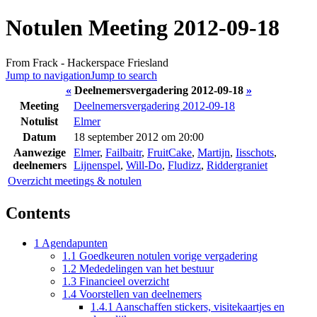
Notulen Meeting 2012-09-18
From Frack - Hackerspace Friesland
Jump to navigation
Jump to search
«
Deelnemersvergadering 2012-09-18
»
Meeting
Deelnemersvergadering 2012-09-18
Notulist
Elmer
Datum
18 september 2012 om 20:00
Aanwezige
Elmer
,
Failbaitr
,
FruitCake
,
Martijn
,
Iisschots
,
deelnemers
Lijnenspel
,
Will-Do
,
Fludizz
,
Riddergraniet
Overzicht meetings & notulen
Contents
1
Agendapunten
1.1
Goedkeuren notulen vorige vergadering
1.2
Mededelingen van het bestuur
1.3
Financieel overzicht
1.4
Voorstellen van deelnemers
1.4.1
Aanschaffen stickers, visitekaartjes en