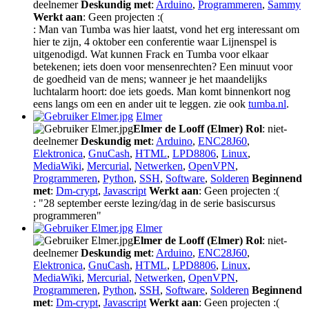
deelnemer
Deskundig met
:
Arduino
,
Programmeren
,
Sammy
Werkt aan
: Geen projecten :(
: Man van Tumba was hier laatst, vond het erg interessant om
hier te zijn, 4 oktober een conferentie waar Lijnenspel is
uitgenodigd. Wat kunnen Frack en Tumba voor elkaar
betekenen; iets doen voor mensenrechten? Een minuut voor
de goedheid van de mens; wanneer je het maandelijks
luchtalarm hoort: doe iets goeds. Man komt binnenkort nog
eens langs om een en ander uit te leggen. zie ook
tumba.nl
.
Elmer
Elmer de Looff (Elmer)
Rol
: niet-
deelnemer
Deskundig met
:
Arduino
,
ENC28J60
,
Elektronica
,
GnuCash
,
HTML
,
LPD8806
,
Linux
,
MediaWiki
,
Mercurial
,
Netwerken
,
OpenVPN
,
Programmeren
,
Python
,
SSH
,
Software
,
Solderen
Beginnend
met
:
Dm-crypt
,
Javascript
Werkt aan
: Geen projecten :(
: "28 september eerste lezing/dag in de serie basiscursus
programmeren"
Elmer
Elmer de Looff (Elmer)
Rol
: niet-
deelnemer
Deskundig met
:
Arduino
,
ENC28J60
,
Elektronica
,
GnuCash
,
HTML
,
LPD8806
,
Linux
,
MediaWiki
,
Mercurial
,
Netwerken
,
OpenVPN
,
Programmeren
,
Python
,
SSH
,
Software
,
Solderen
Beginnend
met
:
Dm-crypt
,
Javascript
Werkt aan
: Geen projecten :(