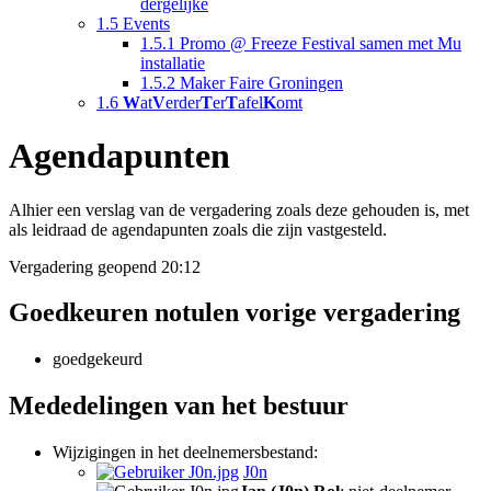
dergelijke
1.5
Events
1.5.1
Promo @ Freeze Festival samen met Mu
installatie
1.5.2
Maker Faire Groningen
1.6
W
at
V
erder
T
er
T
afel
K
omt
Agendapunten
Alhier een verslag van de vergadering zoals deze gehouden is, met
als leidraad de agendapunten zoals die zijn vastgesteld.
Vergadering geopend 20:12
Goedkeuren notulen vorige vergadering
goedgekeurd
Mededelingen van het bestuur
Wijzigingen in het deelnemersbestand:
J0n