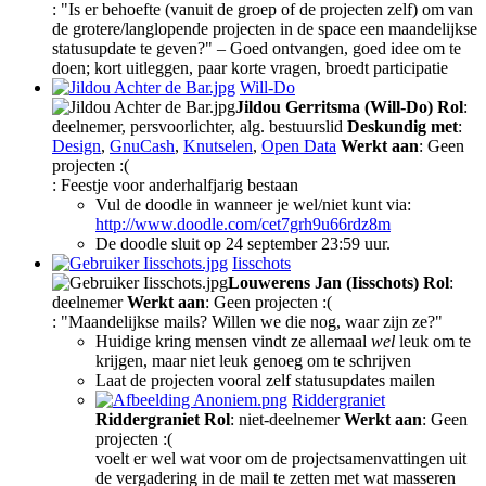
: "Is er behoefte (vanuit de groep of de projecten zelf) om van
de grotere/langlopende projecten in de space een maandelijkse
statusupdate te geven?" – Goed ontvangen, goed idee om te
doen; kort uitleggen, paar korte vragen, broedt participatie
Will-Do
Jildou Gerritsma (Will-Do)
Rol
:
deelnemer, persvoorlichter, alg. bestuurslid
Deskundig met
:
Design
,
GnuCash
,
Knutselen
,
Open Data
Werkt aan
: Geen
projecten :(
: Feestje voor anderhalfjarig bestaan
Vul de doodle in wanneer je wel/niet kunt via:
http://www.doodle.com/cet7grh9u66rdz8m
De doodle sluit op 24 september 23:59 uur.
Iisschots
Louwerens Jan (Iisschots)
Rol
:
deelnemer
Werkt aan
: Geen projecten :(
: "Maandelijkse mails? Willen we die nog, waar zijn ze?"
Huidige kring mensen vindt ze allemaal
wel
leuk om te
krijgen, maar niet leuk genoeg om te schrijven
Laat de projecten vooral zelf statusupdates mailen
Riddergraniet
Riddergraniet
Rol
: niet-deelnemer
Werkt aan
: Geen
projecten :(
voelt er wel wat voor om de projectsamenvattingen uit
de vergadering in de mail te zetten met wat masseren