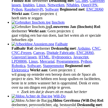
Fludizz
Rol
: deelnemer
Deskundig met
:
GL-Inet
,
Glasvezel
lassen
,
Iptables
,
Linux
,
Netwerken
,
Nftables
,
OpenVPN
,
Python
,
RaspberryPi
,
Software
Beginnend met
:
ENC28J60
Werkt aan
: Geen projecten :(
heeft niets te zeggen
Iisschots
Louwerens Jan (Iisschots)
Rol
:
deelnemer
Werkt aan
: Geen projecten :(
gaat vrijdag een bar-run doen, laat het weten als er speciale
behoeften zijn
Failbaitr
Failbaitr
Rol
: deelnemer
Deskundig met
:
Arduino
,
CNC
,
CNC-Frezen
,
Canvas
,
Digitale Fabricatie
,
ENC28J60
,
Glasvezel lassen
,
HTML
,
Hydroponics
,
Javascript
,
LPD8806
,
Linux
,
Mercurial
,
Programmeren
,
Python
,
Robotica
,
Software
,
Stappenmotor
Beginnend met
:
Elektronica
Werkt aan
: Geen projecten :(
wil graag op eenieder een beroep doen om de Space als
project te zien. We hebben een hoop spullen en faciliteiten,
beste in te zetten wanneer het is opgeruimd. Denk er eens
over na om dingen een plekje te geven.
Zoek iets dat je dwars zit en maak het beter
Will-Do
Jildou Gerritsma (Will-Do)
Rol
:
deelnemer, persvoorlichter, alg. bestuurslid
Deskundig met
: