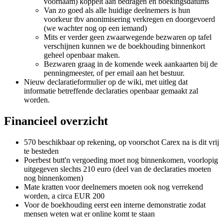
voornaam) koppelt aan bedragen en boekingsdatums
Van zo goed als alle huidige deelnemers is hun
voorkeur tbv anonimisering verkregen en doorgevoerd
(we wachter nog op een iemand)
Mits er verder geen zwaarwegende bezwaren op tafel
verschijnen kunnen we de boekhouding binnenkort
geheel openbaar maken.
Bezwaren graag in de komende week aankaarten bij de
penningmeester, of per email aan het bestuur.
Nieuw declaratieformulier op de wiki, met uitleg dat
informatie betreffende declaraties openbaar gemaakt zal
worden.
Financieel overzicht
570 beschikbaar op rekening, op voorschot Carex na is dit vrij
te besteden
Poerbest butt'n vergoeding moet nog binnenkomen, voorlopig
uitgegeven slechts 210 euro (deel van de declaraties moeten
nog binnenkomen)
Mate kratten voor deelnemers moeten ook nog verrekend
worden, a circa EUR 200
Voor de boekhouding eerst een interne demonstratie zodat
mensen weten wat er online komt te staan