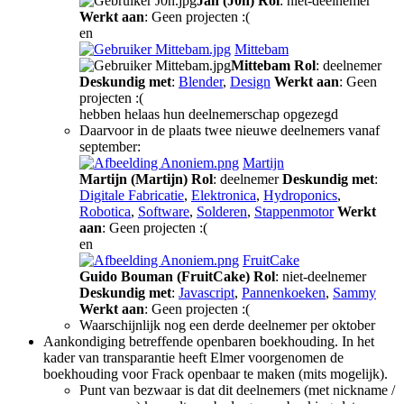
Jan (J0n)
Rol
: niet-deelnemer
Werkt aan
: Geen projecten :(
en
Mittebam
Mittebam
Rol
: deelnemer
Deskundig met
:
Blender
,
Design
Werkt aan
: Geen
projecten :(
hebben helaas hun deelnemerschap opgezegd
Daarvoor in de plaats twee nieuwe deelnemers vanaf
september:
Martijn
Martijn (Martijn)
Rol
: deelnemer
Deskundig met
:
Digitale Fabricatie
,
Elektronica
,
Hydroponics
,
Robotica
,
Software
,
Solderen
,
Stappenmotor
Werkt
aan
: Geen projecten :(
en
FruitCake
Guido Bouman (FruitCake)
Rol
: niet-deelnemer
Deskundig met
:
Javascript
,
Pannenkoeken
,
Sammy
Werkt aan
: Geen projecten :(
Waarschijnlijk nog een derde deelnemer per oktober
Aankondiging betreffende openbaren boekhouding. In het
kader van transparantie heeft Elmer voorgenomen de
boekhouding voor Frack openbaar te maken (mits mogelijk).
Punt van bezwaar is dat dit deelnemers (met nickname /