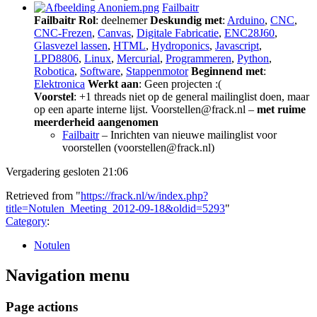
Failbaitr
Failbaitr
Rol
: deelnemer
Deskundig met
:
Arduino
,
CNC
,
CNC-Frezen
,
Canvas
,
Digitale Fabricatie
,
ENC28J60
,
Glasvezel lassen
,
HTML
,
Hydroponics
,
Javascript
,
LPD8806
,
Linux
,
Mercurial
,
Programmeren
,
Python
,
Robotica
,
Software
,
Stappenmotor
Beginnend met
:
Elektronica
Werkt aan
: Geen projecten :(
Voorstel
: +1 threads niet op de general mailinglist doen, maar
op een aparte interne lijst. Voorstellen@frack.nl –
met ruime
meerderheid aangenomen
Failbaitr
– Inrichten van nieuwe mailinglist voor
voorstellen (voorstellen@frack.nl)
Vergadering gesloten 21:06
Retrieved from "
https://frack.nl/w/index.php?
title=Notulen_Meeting_2012-09-18&oldid=5293
"
Category
:
Notulen
Navigation menu
Page actions