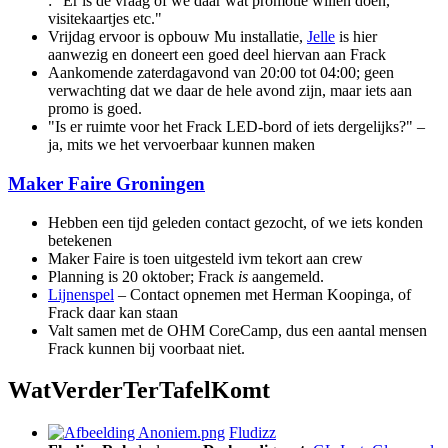
: "Er is de vraag of we daar wat promotie willen doen,
visitekaartjes etc."
Vrijdag ervoor is opbouw Mu installatie,
Jelle
is hier
aanwezig en doneert een goed deel hiervan aan Frack
Aankomende zaterdagavond van 20:00 tot 04:00; geen
verwachting dat we daar de hele avond zijn, maar iets aan
promo is goed.
"Is er ruimte voor het Frack LED-bord of iets dergelijks?" –
ja, mits we het vervoerbaar kunnen maken
Maker Faire Groningen
Hebben een tijd geleden contact gezocht, of we iets konden
betekenen
Maker Faire is toen uitgesteld ivm tekort aan crew
Planning is 20 oktober; Frack
is
aangemeld.
Lijnenspel
– Contact opnemen met Herman Koopinga, of
Frack daar kan staan
Valt samen met de OHM CoreCamp, dus een aantal mensen
Frack kunnen bij voorbaat niet.
W
at
V
erder
T
er
T
afel
K
omt
Fludizz