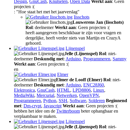
Design
,
GnuCash
,
Knutselen
,
Open Data
Werkt aan
: Geen
projecten :(
: "Hoe staat het met het jaarverslag"
Iisschots
Louwerens Jan (Iisschots)
Rol
: deelnemer
Werkt aan
: Geen projecten :(
heeft aangegeven beschikbaar te zijn voor vragen en
dergelijke, heeft verder niets van Martijn en CrazyA
gehoord.
Lijnenspel
Jelle (Lijnenspel)
Rol
: niet-
deelnemer
Deskundig met
:
Arduino
,
Programmeren
,
Sammy
Werkt aan
: Geen projecten :(
en
Elmer
Elmer de Looff (Elmer)
Rol
: niet-
deelnemer
Deskundig met
:
Arduino
,
ENC28J60
,
Elektronica
,
GnuCash
,
HTML
,
LPD8806
,
Linux
,
MediaWiki
,
Mercurial
,
Netwerken
,
OpenVPN
,
Programmeren
,
Python
,
SSH
,
Software
,
Solderen
Beginnend
met
:
Dm-crypt
,
Javascript
Werkt aan
: Geen projecten :(
hebben het idee om de
Twitterboom
beter ophangbaar en
verplaatsbaar te maken.
Lijnenspel
Jelle (Lijnenspel)
Rol
: niet-