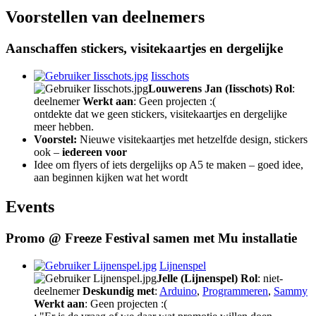
Voorstellen van deelnemers
Aanschaffen stickers, visitekaartjes en dergelijke
Iisschots
Louwerens Jan (Iisschots)
Rol
:
deelnemer
Werkt aan
: Geen projecten :(
ontdekte dat we geen stickers, visitekaartjes en dergelijke
meer hebben.
Voorstel:
Nieuwe visitekaartjes met hetzelfde design, stickers
ook –
iedereen voor
Idee om flyers of iets dergelijks op A5 te maken – goed idee,
aan beginnen kijken wat het wordt
Events
Promo @ Freeze Festival samen met Mu installatie
Lijnenspel
Jelle (Lijnenspel)
Rol
: niet-
deelnemer
Deskundig met
:
Arduino
,
Programmeren
,
Sammy
Werkt aan
: Geen projecten :(