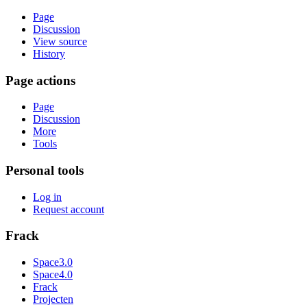
Page
Discussion
View source
History
Page actions
Page
Discussion
More
Tools
Personal tools
Log in
Request account
Frack
Space3.0
Space4.0
Frack
Projecten