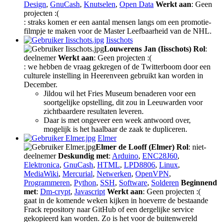
Design
,
GnuCash
,
Knutselen
,
Open Data
Werkt aan
: Geen
projecten :(
: straks komen er een aantal mensen langs om een promotie-
filmpje te maken voor de Master Leefbaarheid van de NHL.
Iisschots
Louwerens Jan (Iisschots)
Rol
:
deelnemer
Werkt aan
: Geen projecten :(
: we hebben de vraag gekregen of de Twitterboom door een
culturele instelling in Heerenveen gebruikt kan worden in
December.
Jildou wil het Fries Museum benaderen voor een
soortgelijke opstelling, dit zou in Leeuwarden voor
zichtbaardere resultaten leveren.
Daar is met ongeveer een week antwoord over,
mogelijk is het haalbaar de zaak te dupliceren.
Elmer
Elmer de Looff (Elmer)
Rol
: niet-
deelnemer
Deskundig met
:
Arduino
,
ENC28J60
,
Elektronica
,
GnuCash
,
HTML
,
LPD8806
,
Linux
,
MediaWiki
,
Mercurial
,
Netwerken
,
OpenVPN
,
Programmeren
,
Python
,
SSH
,
Software
,
Solderen
Beginnend
met
:
Dm-crypt
,
Javascript
Werkt aan
: Geen projecten :(
gaat in de komende weken kijken in hoeverre de bestaande
Frack repository naar GitHub of een dergelijke service
gekopieerd kan worden. Zo is het voor de buitenwereld