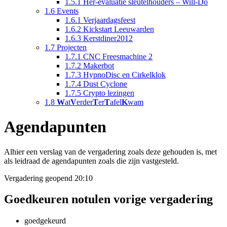
1.5.1
Her-evaluatie sleutelhouders – Will-Do
1.6
Events
1.6.1
Verjaardagsfeest
1.6.2
Kickstart Leeuwarden
1.6.3
Kerstdiner2012
1.7
Projecten
1.7.1
CNC Freesmachine 2
1.7.2
Makerbot
1.7.3
HypnoDisc en Cirkelklok
1.7.4
Dust Cyclone
1.7.5
Crypto lezingen
1.8
W
at
V
erder
T
er
T
afel
K
wam
Agendapunten
Alhier een verslag van de vergadering zoals deze gehouden is, met
als leidraad de agendapunten zoals die zijn vastgesteld.
Vergadering geopend 20:10
Goedkeuren notulen vorige vergadering
goedgekeurd