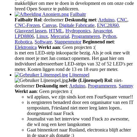
makkelijker om mee te doen in development en om onze code
breed Open Source te publiceren.
Failbaitr
Failbaitr
Rol
: deelnemer
Deskundig met
:
Arduino
,
CNC
,
CNC-Frezen
,
Canvas
,
Digitale Fabricatie
,
ENC28J60
,
Glasvezel lassen
,
HTML
,
Hydroponics
,
Javascript
,
LPD8806
,
Linux
,
Mercurial
,
Programmeren
,
Python
,
Robotica
,
Software
,
Stappenmotor
Beginnend met
:
Elektronica
Werkt aan
: Geen projecten :(
is met een LED-strip inkoopactie bezig. Als je ook mee wilt
doen moet je met Jan contact opnemen. Het gaat hier om
individueel adresseerbare LED-strips van 32 of 52 LED's per
meter. Kosten liggen rond de 13 en 18 euro per meter.
Lijnenspel
Jelle (Lijnenspel)
Rol
: niet-
deelnemer
Deskundig met
:
Arduino
,
Programmeren
,
Sammy
Werkt aan
: Geen projecten :(
wil applaus, we zijn sinds kort een FourSquare venue!!
is eergisteren benaderd door een organisator van een IT
symposium, Friesland niet meer leeg laten lopen..
doorgestuurd naar Frack
Journalist van het interview vond Frack zo awesome,
die wil nog een keer langskomen
Gaat binnenkort naar Rusland, electronica blijft achter
in de space als donatie :)