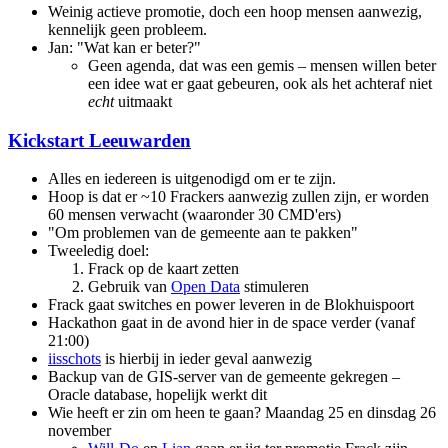
Weinig actieve promotie, doch een hoop mensen aanwezig,
kennelijk geen probleem.
Jan: "Wat kan er beter?"
Geen agenda, dat was een gemis – mensen willen beter
een idee wat er gaat gebeuren, ook als het achteraf niet
echt
uitmaakt
Kickstart Leeuwarden
Alles en iedereen is uitgenodigd om er te zijn.
Hoop is dat er ~10 Frackers aanwezig zullen zijn, er worden
60 mensen verwacht (waaronder 30 CMD'ers)
"Om problemen van de gemeente aan te pakken"
Tweeledig doel:
Frack op de kaart zetten
Gebruik van
Open Data
stimuleren
Frack gaat switches en power leveren in de Blokhuispoort
Hackathon gaat in de avond hier in de space verder (vanaf
21:00)
iisschots
is hierbij in ieder geval aanwezig
Backup van de GIS-server van de gemeente gekregen –
Oracle database, hopelijk werkt dit
Wie heeft er zin om heen te gaan? Maandag 25 en dinsdag 26
november