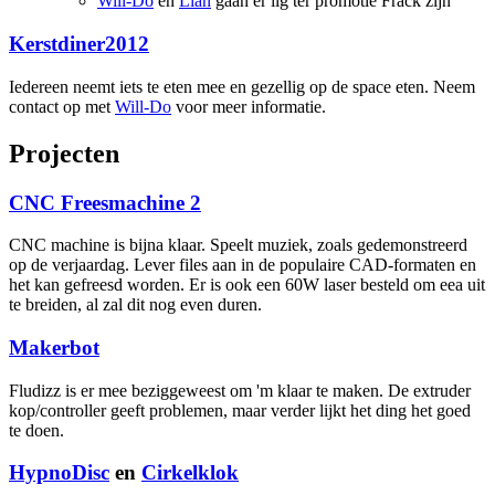
Will-Do
en
Lian
gaan er iig ter promotie Frack zijn
Kerstdiner2012
Iedereen neemt iets te eten mee en gezellig op de space eten. Neem
contact op met
Will-Do
voor meer informatie.
Projecten
CNC Freesmachine 2
CNC machine is bijna klaar. Speelt muziek, zoals gedemonstreerd
op de verjaardag. Lever files aan in de populaire CAD-formaten en
het kan gefreesd worden. Er is ook een 60W laser besteld om eea uit
te breiden, al zal dit nog even duren.
Makerbot
Fludizz is er mee beziggeweest om 'm klaar te maken. De extruder
kop/controller geeft problemen, maar verder lijkt het ding het goed
te doen.
HypnoDisc
en
Cirkelklok