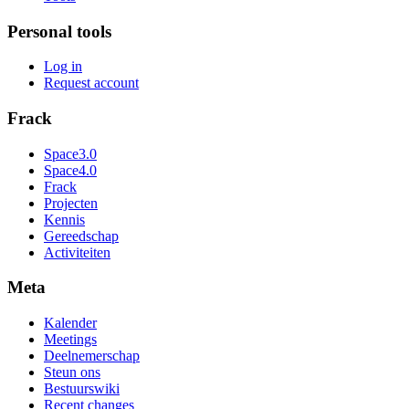
Personal tools
Log in
Request account
Frack
Space3.0
Space4.0
Frack
Projecten
Kennis
Gereedschap
Activiteiten
Meta
Kalender
Meetings
Deelnemerschap
Steun ons
Bestuurswiki
Recent changes