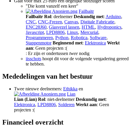
Gaat voor max 25 euro een degelijke stofzuiger scoren
"Die komt vanzelf een keer"
Failbaitr
Failbaitr
Rol
: deelnemer
Deskundig met
:
Arduino
,
CNC
,
CNC-Frezen
,
Canvas
,
Digitale Fabricatie
,
ENC28J60
,
Glasvezel lassen
,
HTML
,
Hydroponics
,
Javascript
,
LPD8806
,
Linux
,
Mercurial
,
Programmeren
,
Python
,
Robotica
,
Software
,
Stappenmotor
Beginnend met
:
Elektronica
Werkt
aan
: Geen projecten :(
: Er zijn er ondertussen
twee
nodig
iisschots
hoopt dit voor de volgende vergadering gereed
te hebben.
Mededelingen van het bestuur
Twee nieuwe deelnemers:
Ethikka
en
Lian
Lian (Lian)
Rol
: niet-deelnemer
Deskundig met
:
Elektronica
,
LPD8806
,
Solderen
Werkt aan
: Geen
projecten :(
Financieel overzicht