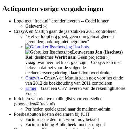
Actiepunten vorige vergaderingen
Logo met "frack.nl" eronder leveren -- CodeHunger
Geleverd :-)
CrazyA en Martijn gaan de jaarstukken 2011 controleren
"Het verloopt erg goed, geen onregelmatigheden
gevonden; ook nog niet begonnen"
Iisschots
Louwerens Jan (Iisschots)
Rol
: deelnemer
Werkt aan
: Geen projecten :(
vraagt wanneer het klaar gaat zijn – CrazyA kan niet
beloven dat het voor de volgende
deelnemersvergadering klaar is ivm werkdrukte
CrazyA
– CrazyA en Martijn gaan nog voor het einde
van 2012 de boekhouding van 2011 controleren
Elmer
– Gaat een CSV leveren van de rekeninghistorie
Frack
Inrichten van nieuwe mailinglist voor voorstellen
(voorstellen@frack.nl)
Per heden gedelegeerd naar de mailman-admin.
Poerbestbutton kosten declararen bij !UIT
Factuur is de deur uit, wordt nog betaald
Factuur richting Bibliotheek moet er nog uit