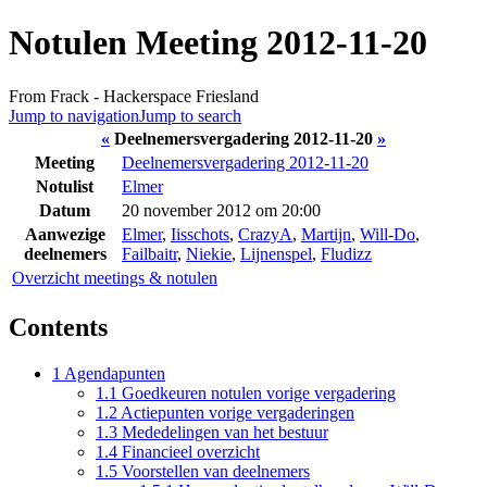
Notulen Meeting 2012-11-20
From Frack - Hackerspace Friesland
Jump to navigation
Jump to search
«
Deelnemersvergadering 2012-11-20
»
Meeting
Deelnemersvergadering 2012-11-20
Notulist
Elmer
Datum
20 november 2012 om 20:00
Aanwezige
Elmer
,
Iisschots
,
CrazyA
,
Martijn
,
Will-Do
,
deelnemers
Failbaitr
,
Niekie
,
Lijnenspel
,
Fludizz
Overzicht meetings & notulen
Contents
1
Agendapunten
1.1
Goedkeuren notulen vorige vergadering
1.2
Actiepunten vorige vergaderingen
1.3
Mededelingen van het bestuur
1.4
Financieel overzicht
1.5
Voorstellen van deelnemers