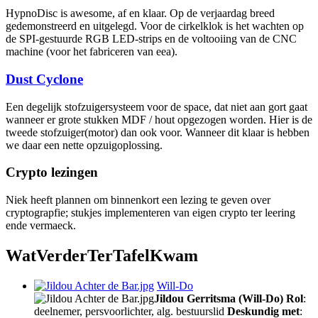
HypnoDisc is awesome, af en klaar. Op de verjaardag breed
gedemonstreerd en uitgelegd. Voor de cirkelklok is het wachten op
de SPI-gestuurde RGB LED-strips en de voltooiing van de CNC
machine (voor het fabriceren van eea).
Dust Cyclone
Een degelijk stofzuigersysteem voor de space, dat niet aan gort gaat
wanneer er grote stukken MDF / hout opgezogen worden. Hier is de
tweede stofzuiger(motor) dan ook voor. Wanneer dit klaar is hebben
we daar een nette opzuigoplossing.
Crypto lezingen
Niek heeft plannen om binnenkort een lezing te geven over
cryptograpfie; stukjes implementeren van eigen crypto ter leering
ende vermaeck.
W
at
V
erder
T
er
T
afel
K
wam
Will-Do
Jildou Gerritsma (Will-Do)
Rol
:
deelnemer, persvoorlichter, alg. bestuurslid
Deskundig met
: