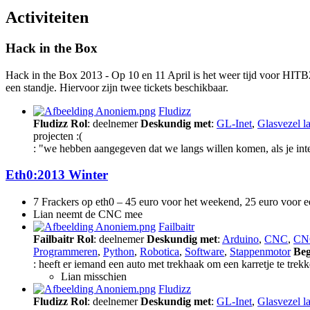
Activiteiten
Hack in the Box
Hack in the Box 2013 - Op 10 en 11 April is het weer tijd voor HITB
een standje. Hiervoor zijn twee tickets beschikbaar.
Fludizz
Fludizz
Rol
: deelnemer
Deskundig met
:
GL-Inet
,
Glasvezel l
projecten :(
: "we hebben aangegeven dat we langs willen komen, als je inter
Eth0:2013 Winter
7 Frackers op eth0 – 45 euro voor het weekend, 25 euro voor 
Lian neemt de CNC mee
Failbaitr
Failbaitr
Rol
: deelnemer
Deskundig met
:
Arduino
,
CNC
,
CN
Programmeren
,
Python
,
Robotica
,
Software
,
Stappenmotor
Beg
: heeft er iemand een auto met trekhaak om een karretje te tre
Lian misschien
Fludizz
Fludizz
Rol
: deelnemer
Deskundig met
:
GL-Inet
,
Glasvezel l