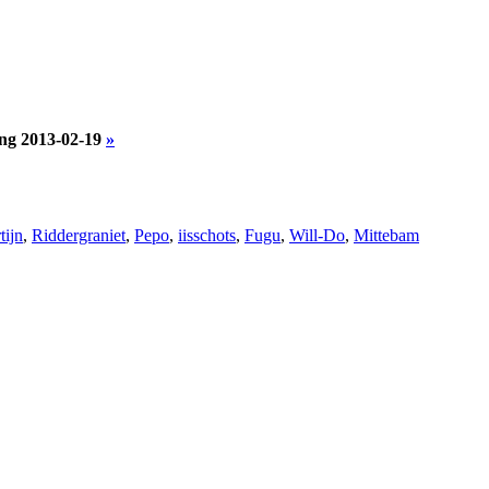
ng 2013-02-19
»
tijn
,
Riddergraniet
,
Pepo
,
iisschots
,
Fugu
,
Will-Do
,
Mittebam