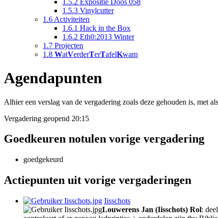
1.5.2
Expositie Doos 058
1.5.3
Vinylcutter
1.6
Activiteiten
1.6.1
Hack in the Box
1.6.2
Eth0:2013 Winter
1.7
Projecten
1.8
W
at
V
erder
T
er
T
afel
K
wam
Agendapunten
Alhier een verslag van de vergadering zoals deze gehouden is, met als
Vergadering geopend 20:15
Goedkeuren notulen vorige vergadering
goedgekeurd
Actiepunten uit vorige vergaderingen
Iisschots
Louwerens Jan (Iisschots)
Rol
: de