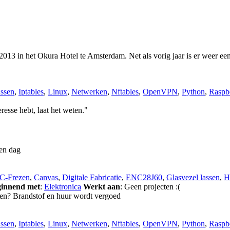
2013 in het Okura Hotel te Amsterdam. Net als vorig jaar is er weer e
assen
,
Iptables
,
Linux
,
Netwerken
,
Nftables
,
OpenVPN
,
Python
,
Raspb
esse hebt, laat het weten."
een dag
C-Frezen
,
Canvas
,
Digitale Fabricatie
,
ENC28J60
,
Glasvezel lassen
,
H
innend met
:
Elektronica
Werkt aan
: Geen projecten :(
kken? Brandstof en huur wordt vergoed
assen
,
Iptables
,
Linux
,
Netwerken
,
Nftables
,
OpenVPN
,
Python
,
Raspb