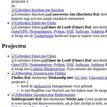
projecten :(
en
Iisschots
Louwerens Jan (Iisschots)
Rol
: de
kunnen nog wel een aantal zitzakken meenemen
Elmer
Elmer de Looff (Elmer)
Rol
: niet-dee
OpenVPN
,
Programmeren
,
Python
,
SSH
,
Software
,
Solderen
is bezig om de
Twitterboom
hardware klaar te maken voor awe
Projecten
Elmer
Elmer de Looff (Elmer)
Rol
: niet-dee
OpenVPN
,
Programmeren
,
Python
,
SSH
,
Software
,
Solderen
is bezig met
Ledstrip Miniprojecten
. Voor mensen die beginne
Fludizz
Fludizz
Rol
: deelnemer
Deskundig met
:
GL-Inet
,
Glasvezel l
projecten :(
heeft de
alphaserver
klaargemaakt voor gebruik
Is met BugBlue van Hack42 aan het kijken naar de moge
Riddergraniet
Riddergraniet
Rol
: niet-deelnemer
Werkt aan
: Geen projecten
is weer bezig met 8uuroverwerken, als je hier zin/tijd in hebt, e