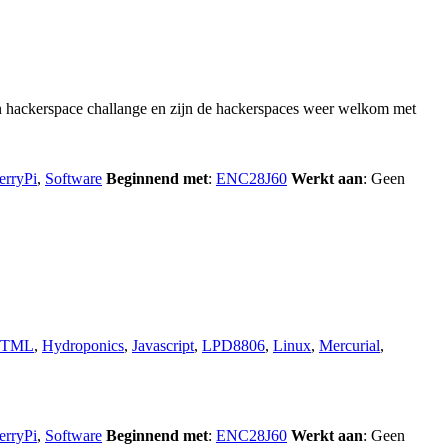
en hackerspace challange en zijn de hackerspaces weer welkom met
erryPi
,
Software
Beginnend met
:
ENC28J60
Werkt aan
: Geen
TML
,
Hydroponics
,
Javascript
,
LPD8806
,
Linux
,
Mercurial
,
erryPi
,
Software
Beginnend met
:
ENC28J60
Werkt aan
: Geen