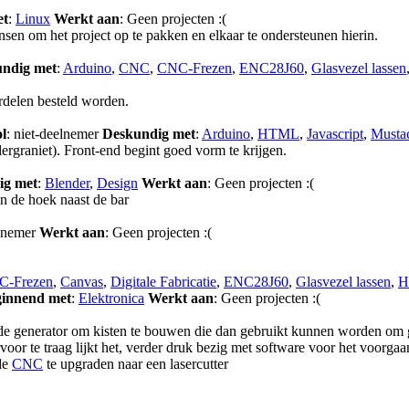
et
:
Linux
Werkt aan
: Geen projecten :(
sen om het project op te pakken en elkaar te ondersteunen hierin.
ndig met
:
Arduino
,
CNC
,
CNC-Frezen
,
ENC28J60
,
Glasvezel lassen
rdelen besteld worden.
l
: niet-deelnemer
Deskundig met
:
Arduino
,
HTML
,
Javascript
,
Musta
graniet). Front-end begint goed vorm te krijgen.
ig met
:
Blender
,
Design
Werkt aan
: Geen projecten :(
n de hoek naast de bar
elnemer
Werkt aan
: Geen projecten :(
C-Frezen
,
Canvas
,
Digitale Fabricatie
,
ENC28J60
,
Glasvezel lassen
,
H
innend met
:
Elektronica
Werkt aan
: Geen projecten :(
 generator om kisten te bouwen die dan gebruikt kunnen worden om g
voor te traag lijkt het, verder druk bezig met software voor het voorgaa
de
CNC
te upgraden naar een lasercutter