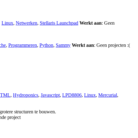
,
Linux
,
Netwerken
,
Stellaris Launchpad
Werkt aan
: Geen
che
,
Programmeren
,
Python
,
Sammy
Werkt aan
: Geen projecten :(
TML
,
Hydroponics
,
Javascript
,
LPD8806
,
Linux
,
Mercurial
,
rotere structuren te bouwen.
nde project