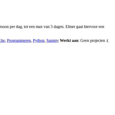
soon per dag, tot een max van 5 dagen. Elmer gaat hiervoor een
che
,
Programmeren
,
Python
,
Sammy
Werkt aan
: Geen projecten :(