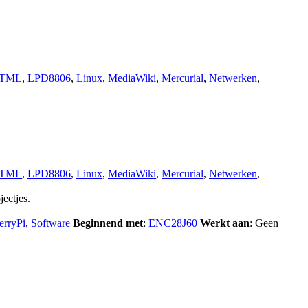
TML
,
LPD8806
,
Linux
,
MediaWiki
,
Mercurial
,
Netwerken
,
TML
,
LPD8806
,
Linux
,
MediaWiki
,
Mercurial
,
Netwerken
,
ectjes.
erryPi
,
Software
Beginnend met
:
ENC28J60
Werkt aan
: Geen