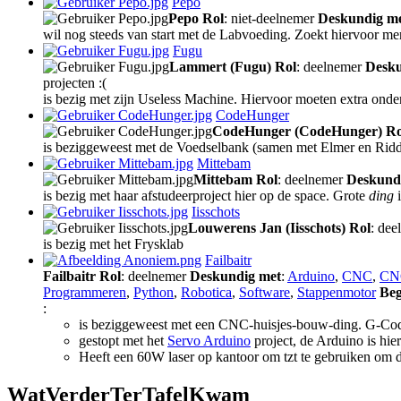
Pepo
Pepo
Rol
: niet-deelnemer
Deskundig m
wil nog steeds van start met de Labvoeding. Zoekt hiervoor men
Fugu
Lammert (Fugu)
Rol
: deelnemer
Desku
projecten :(
is bezig met zijn Useless Machine. Hiervoor moeten extra onde
CodeHunger
CodeHunger (CodeHunger)
Ro
is beziggeweest met de Voedselbank (samen met Elmer en Ridder
Mittebam
Mittebam
Rol
: deelnemer
Deskund
is bezig met haar afstudeerproject hier op de space. Grote
ding
i
Iisschots
Louwerens Jan (Iisschots)
Rol
: de
is bezig met het Frysklab
Failbaitr
Failbaitr
Rol
: deelnemer
Deskundig met
:
Arduino
,
CNC
,
CN
Programmeren
,
Python
,
Robotica
,
Software
,
Stappenmotor
Beg
:
is beziggeweest met een CNC-huisjes-bouw-ding. G-Code
gestopt met het
Servo Arduino
project, de Arduino is hier
Heeft een 60W laser op kantoor om tzt te gebruiken om 
W
at
V
erder
T
er
T
afel
K
wam