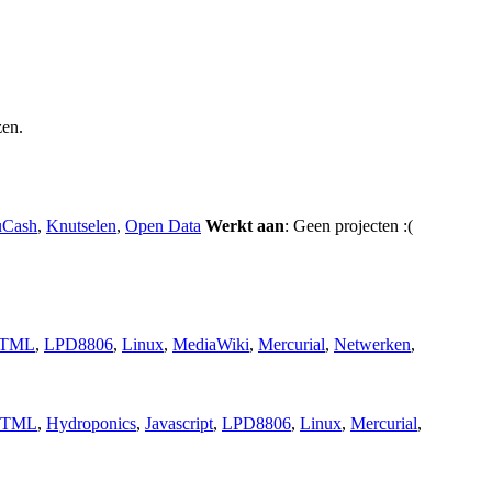
zen.
Cash
,
Knutselen
,
Open Data
Werkt aan
: Geen projecten :(
TML
,
LPD8806
,
Linux
,
MediaWiki
,
Mercurial
,
Netwerken
,
TML
,
Hydroponics
,
Javascript
,
LPD8806
,
Linux
,
Mercurial
,