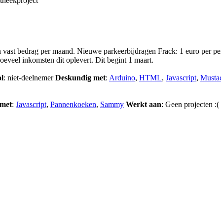
otheekproject
 vast bedrag per maand. Nieuwe parkeerbijdragen Frack: 1 euro per per
eveel inkomsten dit oplevert. Dit begint 1 maart.
l
: niet-deelnemer
Deskundig met
:
Arduino
,
HTML
,
Javascript
,
Musta
 met
:
Javascript
,
Pannenkoeken
,
Sammy
Werkt aan
: Geen projecten :(