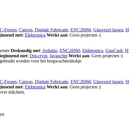
C-Frezen
,
Canvas
,
Digitale Fabricatie
,
ENC28J60
,
Glasvezel lassen
,
H
innend met
:
Elektronica
Werkt aan
: Geen projecten :(
lnemer
Deskundig met
:
Arduino
,
ENC28J60
,
Elektronica
,
GnuCash
,
H
Beginnend met
:
Dm-crypt
,
Javascript
Werkt aan
: Geen projecten :(
 gebruikt worden voor het brugwachtershokje
C-Frezen
,
Canvas
,
Digitale Fabricatie
,
ENC28J60
,
Glasvezel lassen
,
H
innend met
:
Elektronica
Werkt aan
: Geen projecten :(
ver inlichten.
ten