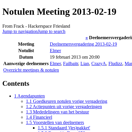
Notulen Meeting 2013-02-19
From Frack - Hackerspace Friesland
Jump to navigation
Jump to search
«
Deelnemersvergaderi
Meeting
Deelnemersvergadering 2013-02-19
Notulist
Elmer
Datum
19 februari 2013 om 20:00
Aanwezige deelnemers
Elmer
,
Failbaitr
,
Lian
,
CrazyA
,
Fludizz
,
Mar
Overzicht meetings & notulen
Contents
1
Agendapunten
1.1
Goedkeuren notulen vorige vergadering
1.2
Actiepunten uit vorige vergaderingen
1.3
Mededelingen van het bestuur
1.4
Financieel
1.5
Voorstellen van deelnemers
1.5.1
Standaard '(les)pakket'