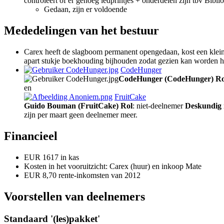
controleert of er genoeg ledprintjes + onderdelen zijn tbv Bibli
Gedaan, zijn er voldoende
Mededelingen van het bestuur
Carex heeft de slagboom permanent opengedaan, kost een klein
apart stukje boekhouding bijhouden zodat gezien kan worden ho
CodeHunger
CodeHunger (CodeHunger)
Ro
en
FruitCake
Guido Bouman (FruitCake)
Rol
: niet-deelnemer
Deskundig
zijn per maart geen deelnemer meer.
Financieel
EUR 1617 in kas
Kosten in het vooruitzicht: Carex (huur) en inkoop Mate
EUR 8,70 rente-inkomsten van 2012
Voorstellen van deelnemers
Standaard '(les)pakket'