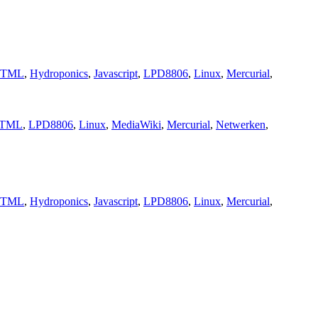
TML
,
Hydroponics
,
Javascript
,
LPD8806
,
Linux
,
Mercurial
,
TML
,
LPD8806
,
Linux
,
MediaWiki
,
Mercurial
,
Netwerken
,
TML
,
Hydroponics
,
Javascript
,
LPD8806
,
Linux
,
Mercurial
,