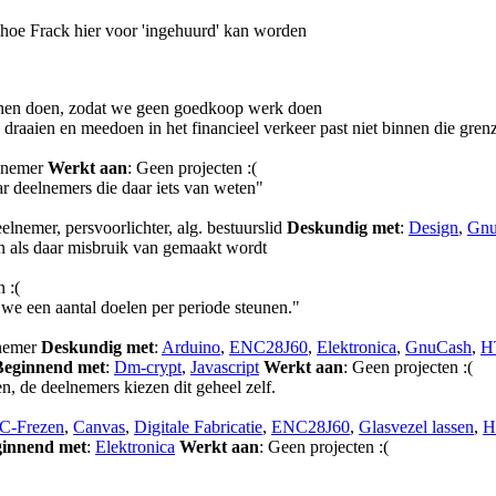
 hoe Frack hier voor 'ingehuurd' kan worden
nnen doen, zodat we geen goedkoop werk doen
draaien en meedoen in het financieel verkeer past niet binnen die gren
elnemer
Werkt aan
: Geen projecten :(
ar deelnemers die daar iets van weten"
eelnemer, persvoorlichter, alg. bestuurslid
Deskundig met
:
Design
,
Gnu
jn als daar misbruik van gemaakt wordt
 :(
t we een aantal doelen per periode steunen."
lnemer
Deskundig met
:
Arduino
,
ENC28J60
,
Elektronica
,
GnuCash
,
H
Beginnend met
:
Dm-crypt
,
Javascript
Werkt aan
: Geen projecten :(
ven, de deelnemers kiezen dit geheel zelf.
C-Frezen
,
Canvas
,
Digitale Fabricatie
,
ENC28J60
,
Glasvezel lassen
,
H
innend met
:
Elektronica
Werkt aan
: Geen projecten :(