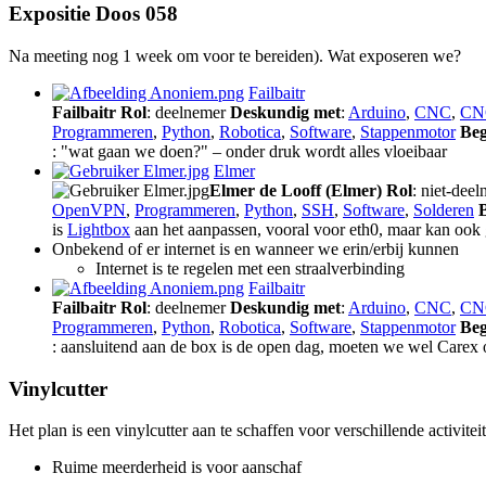
Expositie Doos 058
Na meeting nog 1 week om voor te bereiden). Wat exposeren we?
Failbaitr
Failbaitr
Rol
: deelnemer
Deskundig met
:
Arduino
,
CNC
,
CN
Programmeren
,
Python
,
Robotica
,
Software
,
Stappenmotor
Beg
: "wat gaan we doen?" – onder druk wordt alles vloeibaar
Elmer
Elmer de Looff (Elmer)
Rol
: niet-dee
OpenVPN
,
Programmeren
,
Python
,
SSH
,
Software
,
Solderen
is
Lightbox
aan het aanpassen, vooral voor eth0, maar kan ook
Onbekend of er internet is en wanneer we erin/erbij kunnen
Internet is te regelen met een straalverbinding
Failbaitr
Failbaitr
Rol
: deelnemer
Deskundig met
:
Arduino
,
CNC
,
CN
Programmeren
,
Python
,
Robotica
,
Software
,
Stappenmotor
Beg
: aansluitend aan de box is de open dag, moeten we wel Carex o
Vinylcutter
Het plan is een vinylcutter aan te schaffen voor verschillende activitei
Ruime meerderheid is voor aanschaf