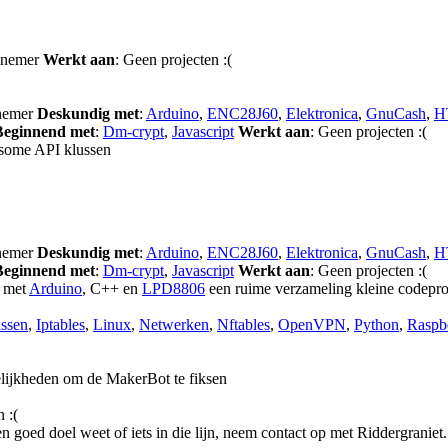
elnemer
Werkt aan
: Geen projecten :(
lnemer
Deskundig met
:
Arduino
,
ENC28J60
,
Elektronica
,
GnuCash
,
H
Beginnend met
:
Dm-crypt
,
Javascript
Werkt aan
: Geen projecten :(
some API klussen
lnemer
Deskundig met
:
Arduino
,
ENC28J60
,
Elektronica
,
GnuCash
,
H
Beginnend met
:
Dm-crypt
,
Javascript
Werkt aan
: Geen projecten :(
n met
Arduino
, C++ en
LPD8806
een ruime verzameling kleine codeproj
assen
,
Iptables
,
Linux
,
Netwerken
,
Nftables
,
OpenVPN
,
Python
,
Raspb
lijkheden om de MakerBot te fiksen
 :(
en goed doel weet of iets in die lijn, neem contact op met Riddergraniet.