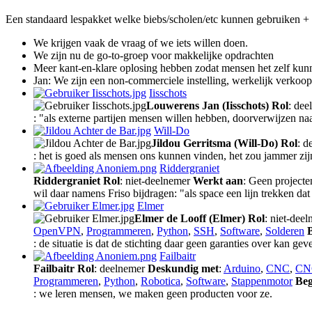
Een standaard lespakket welke biebs/scholen/etc kunnen gebruiken +
We krijgen vaak de vraag of we iets willen doen.
We zijn nu de go-to-groep voor makkelijke opdrachten
Meer kant-en-klare oplosing hebben zodat mensen het zelf ku
Jan: We zijn een non-commerciele instelling, werkelijk verkoop 
Iisschots
Louwerens Jan (Iisschots)
Rol
: de
: "als externe partijen mensen willen hebben, doorverwijzen na
Will-Do
Jildou Gerritsma (Will-Do)
Rol
: d
: het is goed als mensen ons kunnen vinden, het zou jammer zi
Riddergraniet
Riddergraniet
Rol
: niet-deelnemer
Werkt aan
: Geen projecten
wil daar namens Friso bijdragen: "als space een lijn trekken da
Elmer
Elmer de Looff (Elmer)
Rol
: niet-dee
OpenVPN
,
Programmeren
,
Python
,
SSH
,
Software
,
Solderen
: de situatie is dat de stichting daar geen garanties over kan ge
Failbaitr
Failbaitr
Rol
: deelnemer
Deskundig met
:
Arduino
,
CNC
,
CN
Programmeren
,
Python
,
Robotica
,
Software
,
Stappenmotor
Beg
: we leren mensen, we maken geen producten voor ze.