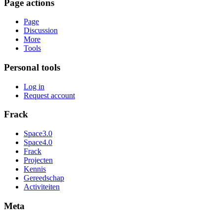
Page actions
Page
Discussion
More
Tools
Personal tools
Log in
Request account
Frack
Space3.0
Space4.0
Frack
Projecten
Kennis
Gereedschap
Activiteiten
Meta