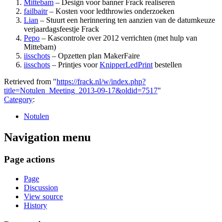
Mittebam
– Design voor banner Frack realiseren
failbaitr
– Kosten voor ledthrowies onderzoeken
Lian
– Stuurt een herinnering ten aanzien van de datumkeuze
verjaardagsfeestje Frack
Pepo
– Kascontrole over 2012 verrichten (met hulp van
Mittebam)
iisschots
– Opzetten plan MakerFaire
iisschots
– Printjes voor
KnipperLedPrint
bestellen
Retrieved from "
https://frack.nl/w/index.php?
title=Notulen_Meeting_2013-09-17&oldid=7517
"
Category
:
Notulen
Navigation menu
Page actions
Page
Discussion
View source
History