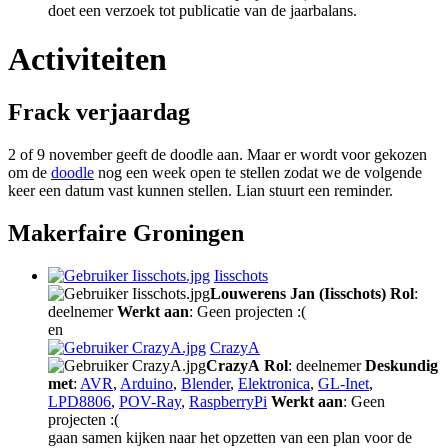
doet een verzoek tot publicatie van de jaarbalans.
Activiteiten
Frack verjaardag
2 of 9 november geeft de doodle aan. Maar er wordt voor gekozen
om de
doodle
nog een week open te stellen zodat we de volgende
keer een datum vast kunnen stellen. Lian stuurt een reminder.
Makerfaire Groningen
Iisschots
Louwerens Jan (Iisschots)
Rol
:
deelnemer
Werkt aan
: Geen projecten :(
en
CrazyA
CrazyA
Rol
: deelnemer
Deskundig
met
:
AVR
,
Arduino
,
Blender
,
Elektronica
,
GL-Inet
,
LPD8806
,
POV-Ray
,
RaspberryPi
Werkt aan
: Geen
projecten :(
gaan samen kijken naar het opzetten van een plan voor de