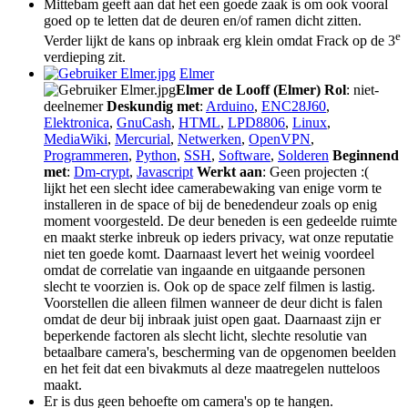
Mittebam geeft aan dat het een goede zaak is om ook vooral
goed op te letten dat de deuren en/of ramen dicht zitten.
e
Verder lijkt de kans op inbraak erg klein omdat Frack op de 3
verdieping zit.
Elmer
Elmer de Looff (Elmer)
Rol
: niet-
deelnemer
Deskundig met
:
Arduino
,
ENC28J60
,
Elektronica
,
GnuCash
,
HTML
,
LPD8806
,
Linux
,
MediaWiki
,
Mercurial
,
Netwerken
,
OpenVPN
,
Programmeren
,
Python
,
SSH
,
Software
,
Solderen
Beginnend
met
:
Dm-crypt
,
Javascript
Werkt aan
: Geen projecten :(
lijkt het een slecht idee camerabewaking van enige vorm te
installeren in de space of bij de benedendeur zoals op enig
moment voorgesteld. De deur beneden is een gedeelde ruimte
en maakt sterke inbreuk op ieders privacy, wat onze reputatie
niet ten goede komt. Daarnaast levert het weinig voordeel
omdat de correlatie van ingaande en uitgaande personen
slecht te voorzien is. Ook op de space zelf filmen is lastig.
Voorstellen die alleen filmen wanneer de deur dicht is falen
omdat de deur bij inbraak juist open gaat. Daarnaast zijn er
beperkende factoren als slecht licht, slechte resolutie van
betaalbare camera's, bescherming van de opgenomen beelden
en het feit dat een bivakmuts al deze maatregelen nutteloos
maakt.
Er is dus geen behoefte om camera's op te hangen.