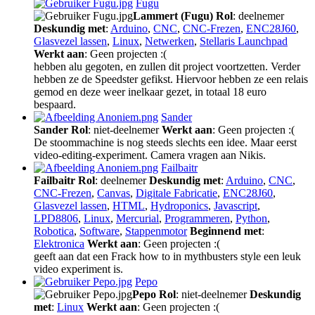
Fugu
Lammert (Fugu)
Rol
: deelnemer
Deskundig met
:
Arduino
,
CNC
,
CNC-Frezen
,
ENC28J60
,
Glasvezel lassen
,
Linux
,
Netwerken
,
Stellaris Launchpad
Werkt aan
: Geen projecten :(
hebben alu gegoten, en zullen dit project voortzetten. Verder
hebben ze de Speedster gefikst. Hiervoor hebben ze een relais
gemod en deze weer inelkaar gezet, in totaal 18 euro
bespaard.
Sander
Sander
Rol
: niet-deelnemer
Werkt aan
: Geen projecten :(
De stoommachine is nog steeds slechts een idee. Maar eerst
video-editing-experiment. Camera vragen aan Nikis.
Failbaitr
Failbaitr
Rol
: deelnemer
Deskundig met
:
Arduino
,
CNC
,
CNC-Frezen
,
Canvas
,
Digitale Fabricatie
,
ENC28J60
,
Glasvezel lassen
,
HTML
,
Hydroponics
,
Javascript
,
LPD8806
,
Linux
,
Mercurial
,
Programmeren
,
Python
,
Robotica
,
Software
,
Stappenmotor
Beginnend met
:
Elektronica
Werkt aan
: Geen projecten :(
geeft aan dat een Frack how to in mythbusters style een leuk
video experiment is.
Pepo
Pepo
Rol
: niet-deelnemer
Deskundig
met
:
Linux
Werkt aan
: Geen projecten :(