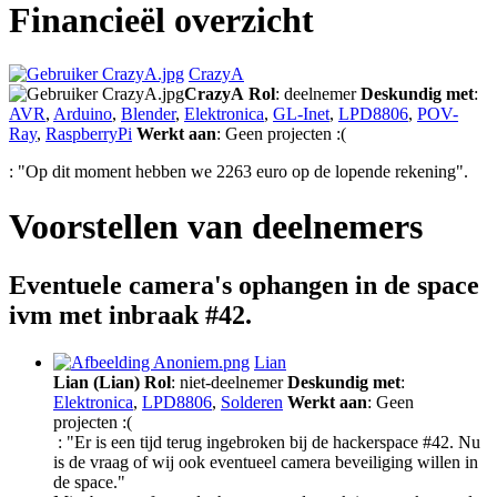
Financieël overzicht
CrazyA
CrazyA
Rol
: deelnemer
Deskundig met
:
AVR
,
Arduino
,
Blender
,
Elektronica
,
GL-Inet
,
LPD8806
,
POV-
Ray
,
RaspberryPi
Werkt aan
: Geen projecten :(
: "Op dit moment hebben we 2263 euro op de lopende rekening".
Voorstellen van deelnemers
Eventuele camera's ophangen in de space
ivm met inbraak #42.
Lian
Lian (Lian)
Rol
: niet-deelnemer
Deskundig met
:
Elektronica
,
LPD8806
,
Solderen
Werkt aan
: Geen
projecten :(
: "Er is een tijd terug ingebroken bij de hackerspace #42. Nu
is de vraag of wij ook eventueel camera beveiliging willen in
de space."