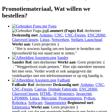
Promotiemateriaal, Wat willen we
bestellen?
Fugu
Lammert (Fugu)
Rol
: deelnemer
Deskundig met
:
Arduino
,
CNC
,
CNC-Frezen
,
ENC28J60
,
Glasvezel lassen
,
Linux
,
Netwerken
,
Stellaris Launchpad
Werkt aan
: Geen projecten :(
: "Het is sowieso handig om een banner te bestellen om
bijvoorbeeld bij een stand neer te zetten."
Sander
Sander
Rol
: niet-deelnemer
Werkt aan
: Geen projecten :(
: "Weggeefzooi zoals pennen." Hier zijn meerdere mensen
het mee eens. Verder wordt er ook aangegeven dat
visitekaartjes met een telefoonnummer er op erg handig is.
Failbaitr
Failbaitr
Rol
: deelnemer
Deskundig met
:
Arduino
,
CNC
,
CNC-Frezen
,
Canvas
,
Digitale Fabricatie
,
ENC28J60
,
Glasvezel lassen
,
HTML
,
Hydroponics
,
Javascript
,
LPD8806
,
Linux
,
Mercurial
,
Programmeren
,
Python
,
Robotica
,
Software
,
Stappenmotor
Beginnend met
:
Elektronica
Werkt aan
: Geen projecten :(
geeft ook aan dat een eventuele ledthrowie een leuke variant