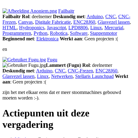
Failbaitr
Failbaitr
Rol
: deelnemer
Deskundig met
:
Arduino
,
CNC
,
CNC-
Frezen
,
Canvas
,
Digitale Fabricatie
,
ENC28J60
,
Glasvezel lassen
,
HTML
,
Hydroponics
,
Javascript
,
LPD8806
,
Linux
,
Mercurial
,
Programmeren
,
Python
,
Robotica
,
Software
,
Stappenmotor
Beginnend met
:
Elektronica
Werkt aan
: Geen projecten :(
en
Fugu
Lammert (Fugu)
Rol
: deelnemer
Deskundig met
:
Arduino
,
CNC
,
CNC-Frezen
,
ENC28J60
,
Glasvezel lassen
,
Linux
,
Netwerken
,
Stellaris Launchpad
Werkt
aan
: Geen projecten :(
zijn het met elkaar eens dat er meer stoommachines gebouwd
moeten worden :-).
Actiepunten uit deze
vergadering