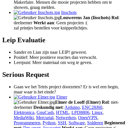
Makerfaire. Mensen die mooie projecten hebben om te
showen, graag melden.
Iisschots
Louwerens Jan (Iisschots)
Rol
:
deelnemer
Werkt aan
: Geen projecten :(
zal printjes bestellen voor knipperlichtjes.
Leip Evaluatie
Sander en Lian zijn naar LEIP! geweest.
Positief: Meer positieve reacties dan verwacht.
Leerpunt: Meer materiaal om weg te geven.
Serious Request
Gaan we het Tetris project doorzeten? Er is wel een begin,
maar waar is het einde?
Elmer
Elmer de Looff (Elmer)
Rol
: niet-
deelnemer
Deskundig met
:
Arduino
,
ENC28J60
,
Elektronica
,
GnuCash
,
HTML
,
LPD8806
,
Linux
,
MediaWiki
,
Mercurial
,
Netwerken
,
OpenVPN
,
Programmeren
,
Python
,
SSH
,
Software
,
Solderen
Beginnend
met
:
Dm-crypt
,
Javascript
Werkt aan
: Geen projecten :(