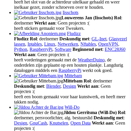
heeft het slot van de achterdeur uitelkaar gehaald en weer
inelkaar gezet, zonder schroeven over te houden.
Iisschots
Louwerens Jan (Iisschots)
Rol
:
deelnemer
Werkt aan
: Geen projecten :(
heeft stickers gemaakt voor Tweakers.
Fludizz
Fludizz
Rol
: deelnemer
Deskundig met
:
GL-Inet
,
Glasvezel
lassen
,
Iptables
,
Linux
,
Netwerken
,
Nftables
,
OpenVPN
,
Python
,
RaspberryPi
,
Software
Beginnend met
:
ENC28J60
Werkt aan
: Geen projecten :(
heeft vorderingen gemaakt met de
WeatherDuino
, de
onderdelen zijn geplaatst op een houten plankje. Langdurig
dataloggen middels een
RaspberryPi
werkt ook goed.
Mittebam
Mittebam
Rol
: deelnemer
Deskundig met
:
Blender
,
Design
Werkt aan
: Geen
projecten :(
heeft een boom gemaakt voor haar kunstwerk, en heeft meer
takken nodig.
Will-Do
Jildou Gerritsma (Will-Do)
Rol
:
deelnemer, persvoorlichter, alg. bestuurslid
Deskundig met
:
Design
,
GnuCash
,
Knutselen
,
Open Data
Werkt aan
: Geen
projecten :(