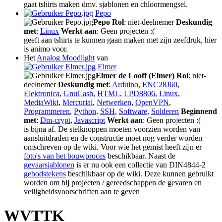
gaat tshirts maken dmv. sjablonen en chloormengsel.
Pepo
Pepo
Rol
: niet-deelnemer
Deskundig
met
:
Linux
Werkt aan
: Geen projecten :(
geeft aan tshirts te kunnen gaan maken met zijn zeefdruk, hier
is animo voor.
Het
Analog Moodlight
van
Elmer
Elmer de Looff (Elmer)
Rol
: niet-
deelnemer
Deskundig met
:
Arduino
,
ENC28J60
,
Elektronica
,
GnuCash
,
HTML
,
LPD8806
,
Linux
,
MediaWiki
,
Mercurial
,
Netwerken
,
OpenVPN
,
Programmeren
,
Python
,
SSH
,
Software
,
Solderen
Beginnend
met
:
Dm-crypt
,
Javascript
Werkt aan
: Geen projecten :(
is bijna af. De stelknoppen moeten voorzien worden van
aansluitdraden en de constructie moet nog verder worden
omschreven op de wiki. Voor wie het gemist heeft zijn er
foto's van het bouwproces
beschikbaar. Naast de
gevaarsjablonen
is er nu ook een collectie van DIN4844-2
gebodstekens
beschikbaar op de wiki. Deze kunnen gebruikt
worden om bij projecten / gereedschappen de gevaren en
veiligheidsvoorschriften aan te geven
WVTTK