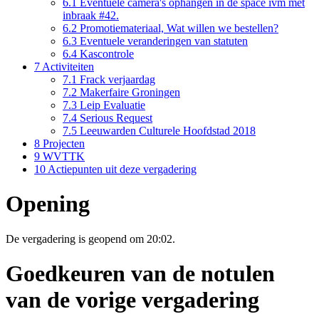
6.1
Eventuele camera's ophangen in de space ivm met
inbraak #42.
6.2
Promotiemateriaal, Wat willen we bestellen?
6.3
Eventuele veranderingen van statuten
6.4
Kascontrole
7
Activiteiten
7.1
Frack verjaardag
7.2
Makerfaire Groningen
7.3
Leip Evaluatie
7.4
Serious Request
7.5
Leeuwarden Culturele Hoofdstad 2018
8
Projecten
9
WVTTK
10
Actiepunten uit deze vergadering
Opening
De vergadering is geopend om 20:02.
Goedkeuren van de notulen
van de vorige vergadering