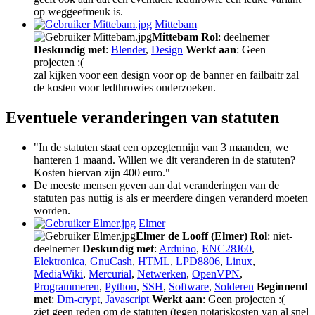
op weggeefmeuk is.
Mittebam
Mittebam
Rol
: deelnemer
Deskundig met
:
Blender
,
Design
Werkt aan
: Geen
projecten :(
zal kijken voor een design voor op de banner en failbaitr zal
de kosten voor ledthrowies onderzoeken.
Eventuele veranderingen van statuten
"In de statuten staat een opzegtermijn van 3 maanden, we
hanteren 1 maand. Willen we dit veranderen in de statuten?
Kosten hiervan zijn 400 euro."
De meeste mensen geven aan dat veranderingen van de
statuten pas nuttig is als er meerdere dingen veranderd moeten
worden.
Elmer
Elmer de Looff (Elmer)
Rol
: niet-
deelnemer
Deskundig met
:
Arduino
,
ENC28J60
,
Elektronica
,
GnuCash
,
HTML
,
LPD8806
,
Linux
,
MediaWiki
,
Mercurial
,
Netwerken
,
OpenVPN
,
Programmeren
,
Python
,
SSH
,
Software
,
Solderen
Beginnend
met
:
Dm-crypt
,
Javascript
Werkt aan
: Geen projecten :(
ziet geen reden om de statuten (tegen notariskosten van al snel