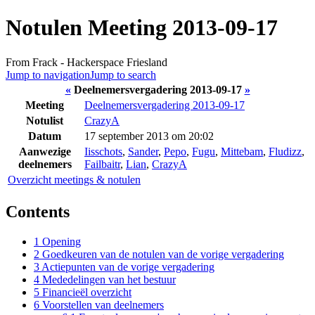
Notulen Meeting 2013-09-17
From Frack - Hackerspace Friesland
Jump to navigation
Jump to search
«
Deelnemersvergadering 2013-09-17
»
Meeting
Deelnemersvergadering 2013-09-17
Notulist
CrazyA
Datum
17 september 2013 om 20:02
Aanwezige
Iisschots
,
Sander
,
Pepo
,
Fugu
,
Mittebam
,
Fludizz
,
deelnemers
Failbaitr
,
Lian
,
CrazyA
Overzicht meetings & notulen
Contents
1
Opening
2
Goedkeuren van de notulen van de vorige vergadering
3
Actiepunten van de vorige vergadering
4
Mededelingen van het bestuur
5
Financieël overzicht
6
Voorstellen van deelnemers