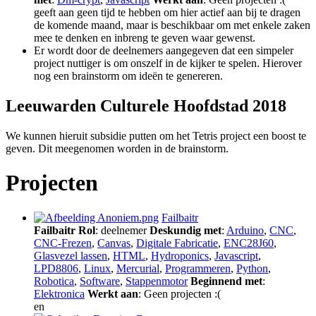
geeft aan geen tijd te hebben om hier actief aan bij te dragen
de komende maand, maar is beschikbaar om met enkele zaken
mee te denken en inbreng te geven waar gewenst.
Er wordt door de deelnemers aangegeven dat een simpeler
project nuttiger is om onszelf in de kijker te spelen. Hierover
nog een brainstorm om ideën te genereren.
Leeuwarden Culturele Hoofdstad 2018
We kunnen hieruit subsidie putten om het Tetris project een boost te
geven. Dit meegenomen worden in de brainstorm.
Projecten
Failbaitr
Failbaitr
Rol
: deelnemer
Deskundig met
:
Arduino
,
CNC
,
CNC-Frezen
,
Canvas
,
Digitale Fabricatie
,
ENC28J60
,
Glasvezel lassen
,
HTML
,
Hydroponics
,
Javascript
,
LPD8806
,
Linux
,
Mercurial
,
Programmeren
,
Python
,
Robotica
,
Software
,
Stappenmotor
Beginnend met
:
Elektronica
Werkt aan
: Geen projecten :(
en