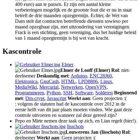
400 euro) aan te passen. Er zijn een aantal kleine
verbeteringen mogelijk en de grootste fout die er nu in staat
betreft de drie maanden opzegtermijn. Echter, de Wet van
Dam stelt dat contracten betreffende diensten sowieso per
maand opzegbaar zijn, met uitzondering van verenigingen.
Frack is een stichting, geen vereniging, dus het huidige beleid
van 1 maand opzegtermijn is bij wet van kracht.
Kascontrole
Elmer
Elmer de Looff (Elmer)
Rol
: niet-
deelnemer
Deskundig met
:
Arduino
,
ENC28J60
,
Elektronica
,
GnuCash
,
HTML
,
LPD8806
,
Linux
,
MediaWiki
,
Mercurial
,
Netwerken
,
OpenVPN
,
Programmeren
,
Python
,
SSH
,
Software
,
Solderen
Beginnend
met
:
Dm-crypt
,
Javascript
Werkt aan
: Geen projecten :(
: volgens de statuten had de kascontrole over 2012 in de
eerste helft van dit jaar plaats moeten vinden. Wie gaat deze
controle uitvoeren en wanneer zal deze gereed zijn?
Pepo en Mirte nemen deze taak op zich, en Lian regelt (bier!).
Iisschots
Louwerens Jan (Iisschots)
Rol
:
deelnemer
Werkt aan
: Geen projecten :(